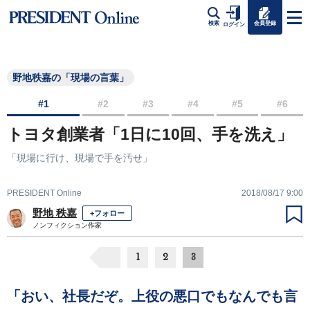
会員登録
検索
ログイン
野地秩嘉の「現場の言葉」
#1
#2
#3
#4
#5
#6
トヨタ創業者「1日に10回、手を洗え」
「現場に行け、現場で手を汚せ」
PRESIDENT Online
2018/08/17 9:00
野地 秩嘉
+フォロー
ノンフィクション作家
1
2
3
「おい、社長だぞ。上役の悪口でもなんでも言