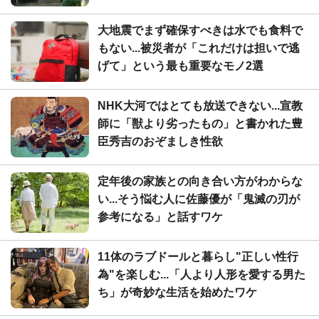
大地震でまず確保すべきは水でも食料で
もない...被災者が「これだけは担いで逃
げて」という最も重要なモノ2選
NHK大河ではとても放送できない...宣教
師に「獣より劣ったもの」と書かれた豊
臣秀吉のおぞましき性欲
定年後の家族との向き合い方がわからな
い...そう悩む人に佐藤優が「鬼滅の刃が
参考になる」と話すワケ
11体のラブドールと暮らし"正しい性行
為"を楽しむ...「人より人形を愛する男た
ち」が奇妙な生活を始めたワケ