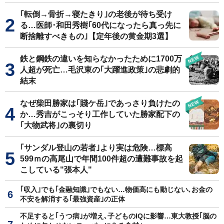
｢転倒→骨折→寝たきり｣の老後が待ち受け
る…医師･和田秀樹｢60代になったら真っ先に
断捨離すべきもの｣【定年後の黄金期3選】
鉄と鋼鉄の違いを知らなかったために1700万
人超が死亡…毛沢東の｢大躍進政策｣の悲劇的
結末
なぜ柴田勝家は｢賤ケ岳｣であっさり負けたの
か…秀吉がこっそり工作していた勝家配下の
｢大物武将｣の裏切り
｢サンダル登山の若者｣より実は危険…標高
599ｍの高尾山で年間100件超の遭難事故を起
こしている"張本人"
｢収入｣でも｢金融知識｣でもない…物価高にも動じない､お金の
不安を解消する｢最強資産｣の正体
不足すると｢うつ病｣が増え､子どものIQに影響…東大教授｢脳の