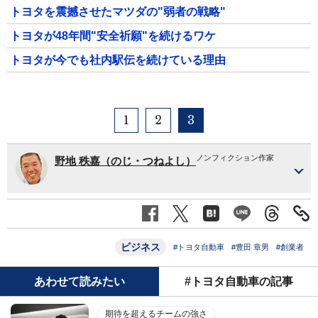
トヨタを震撼させたマツダの"弱者の戦略"
トヨタが48年間"安全祈願"を続けるワケ
トヨタが今でも社内駅伝を続けている理由
1
2
3
ノンフィクション作家
野地 秩嘉（のじ・つねよし）
ビジネス
#トヨタ自動車
#豊田 章男
#創業者
あわせて読みたい
#トヨタ自動車の記事
期待を超えるチームの強さ