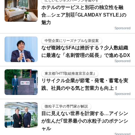
忙しいビジネスパーソンを癒やす
ホテルのサービスと別荘の独立性を融
合…シェア別荘｢GLAMDAY STYLE｣の
魅力
Sponsored
中堅企業にリーズナブルな新提案
なぜ複雑なSFAは挫折する？少人数組織
に最適な「名刺管理の延長」で進めるDX
Sponsored
東京都｢HTT取組推進宣言企業｣
リサイクル企業が節電・発電・蓄電を実
践、社員のやる気と営業力も向上！
Sponsored
微粒子工学の専門家が解説
目に見えない世界を計測する…アイシン
が生んだ｢世界最小の水粒子｣のポテンシ
ャル
Sponsored