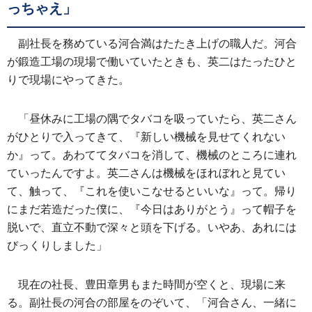
っちゃえ」
副社長を務めている河合満はたたき上げの職人だ。河合
が鍛造工場の現場で働いていたときも、英二はたったひと
りで現場にやってきた。
「昼休みに工場の隅でタバコを吸っていたら、英二さん
がひとりで入ってきて、『新しい機械を見せてくれない
か』って。あわててタバコを消して、機械のところに連れ
ていったんですよ。英二さんは機械をほれぼれと見てい
て、触って、『これを使いこなせるといいな』って。帰り
にまだ若造だった僕に、『今日はありがとう』って帽子を
脱いで、直立不動で深々と頭を下げる。いやあ、あれには
びっくりしました」
現在の社長、豊田章男もまた時間が空くと、現場に来
る。副社長の河合の部屋をのぞいて、「河合さん、一緒に