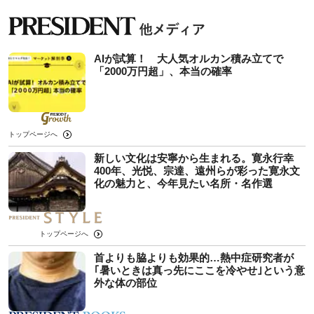
AIが試算！ 大人気オルカン積み立てで
「2000万円超」、本当の確率
トップページへ
新しい文化は安寧から生まれる。寛永行幸
400年、光悦、宗達、遠州らが彩った寛永文
化の魅力と、今年見たい名所・名作選
トップページへ
首よりも脇よりも効果的…熱中症研究者が
｢暑いときは真っ先にここを冷やせ｣という意
外な体の部位