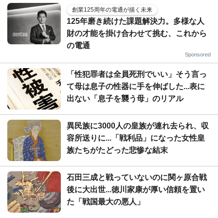
創業125周年の電通が描く未来
125年磨き続けた課題解決力。多様な人
財の才能を掛け合わせて挑む、これから
の電通
Sponsored
「性犯罪者は全員死刑でいい」そう言っ
て母は息子の性器に手を伸ばした...表に
出ない「息子を襲う母」のリアル
異民族に3000人の皇族が連れ去られ、収
容所送りに...「戦利品」になった女性皇
族たちがたどった悲惨な結末
石田三成と戦っていないのに関ヶ原合戦
後に大出世...徳川家康が厚い信頼を置い
た「戦国最大の悪人」