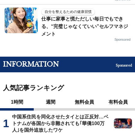
自分を整えるための健康習慣
仕事に家事と慌ただしい毎日でもでき
る、“完璧じゃなくていい”セルフマネジ
メント
Sponsored
INFORMATION
Sponsored
人気記事ランキング
1時間
週間
無料会員
有料会員
中国系住民を同化させたタイとは正反対…ベ
トナムが各国から非難されても｢華僑100万
人｣を国外追放したワケ