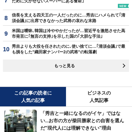
ために欠かせないスーパーにある食材｣
信長を支える四天王の一人だったのに…秀吉にハメられて｢清
須会議｣に出席できなかった武将の哀れな末路
米国は曖昧､韓国は冷ややかだったが…習近平を激怒させた高
市発言に｢無言の支持｣を示した国の｢大胆な手法｣
秀吉よりも大役を任されたのに､使い捨てに…｢清須会議｣で最
も損をした"織田家ナンバー2の武将"の転落劇
もっと見る
この記事の読者に
ビジネスの
人気の記事
人気記事
「秀吉と一緒になるのがイヤ」ではな
い...お市の方が柴田勝家との自害を選ん
だ"現代人には理解できない"理由