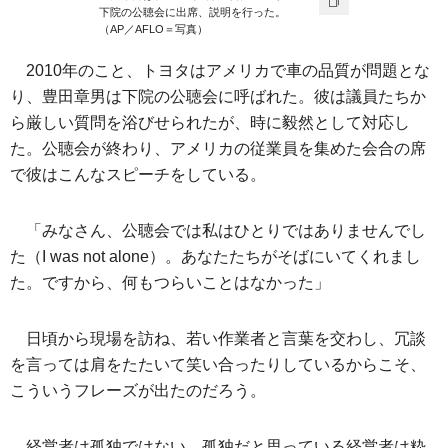
下院の公聴会に出席、説明を行った。
（AP／AFLO＝写真）
2010年のこと、トヨタはアメリカで車の品質が問題とな
り、豊田章男は下院の公聴会に呼ばれた。彼は議員たちか
ら厳しい質問を浴びせられたが、時に毅然として対応し
た。公聴会が終わり、アメリカの従業員を集めた会合の席
で彼はこんなスピーチをしている。
「みなさん、公聴会では私はひとりではありませんでし
た（I was not alone）。あなたたちがそばにいてくれまし
た。ですから、何もつらいことはなかった」
日頃から現場を訪ね、若い作業者と言葉を交わし、冗談
を言っては肩をたたいて笑い合ったりしているからこそ、
こういうフレーズが出たのだろう。
経営者は孤独ではない。孤独だと思っている経営者は粋