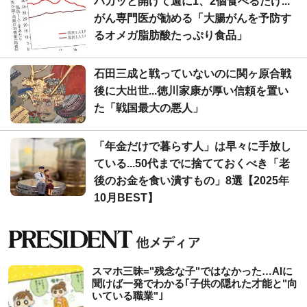
パカッと開けて週に1、2個食べるだけ...
がん専門医が勧める「大腸がんを予防す
るオメガ脂肪酸たっぷり食品」
石田三成と戦っていないのに関ヶ原合戦
後に大出世...徳川家康が厚い信頼を置い
た「戦国最大の悪人」
「年金だけで暮らす人」は早々に手放し
ている...50代までに捨てておくべき「老
後のお金を食い潰すもの」8選【2025年
10月BEST】
スマホ三昧="残念な子"ではなかった…AIに
聞けば一発でわかる｢子供の隠れた才能と"向
いている職業"｣