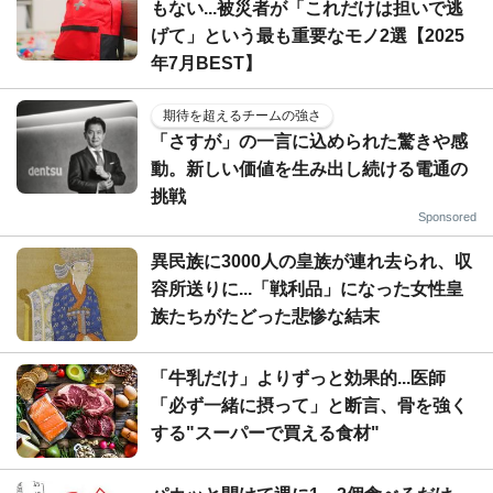
もない...被災者が「これだけは担いで逃
げて」という最も重要なモノ2選【2025
年7月BEST】
期待を超えるチームの強さ
「さすが」の一言に込められた驚きや感
動。新しい価値を生み出し続ける電通の
挑戦
Sponsored
異民族に3000人の皇族が連れ去られ、収
容所送りに...「戦利品」になった女性皇
族たちがたどった悲惨な結末
「牛乳だけ」よりずっと効果的...医師
「必ず一緒に摂って」と断言、骨を強く
する"スーパーで買える食材"