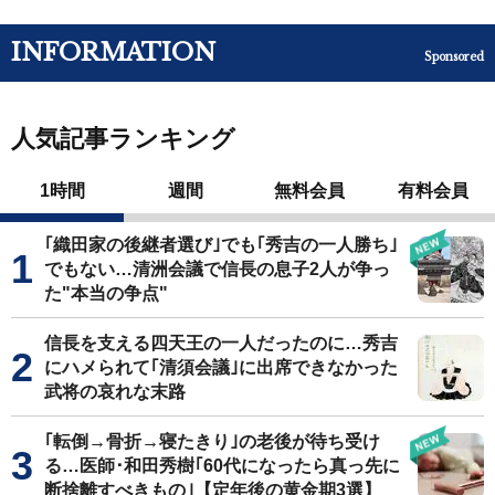
INFORMATION
Sponsored
人気記事ランキング
1時間
週間
無料会員
有料会員
｢織田家の後継者選び｣でも｢秀吉の一人勝ち｣
でもない…清洲会議で信長の息子2人が争っ
た"本当の争点"
信長を支える四天王の一人だったのに…秀吉
にハメられて｢清須会議｣に出席できなかった
武将の哀れな末路
｢転倒→骨折→寝たきり｣の老後が待ち受け
る…医師･和田秀樹｢60代になったら真っ先に
断捨離すべきもの｣【定年後の黄金期3選】