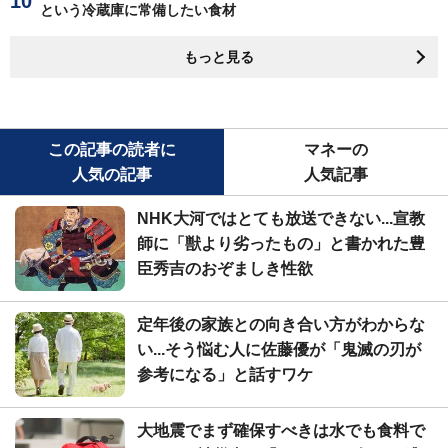
という冷蔵庫に常備したい食材
もっと見る
この記事の読者に
マネーの
人気の記事
人気記事
NHK大河ではとても放送できない...宣教
師に「獣より劣ったもの」と書かれた豊
臣秀吉のおぞましき性欲
定年後の家族との向き合い方がわからな
い...そう悩む人に佐藤優が「鬼滅の刃が
参考になる」と話すワケ
大地震でまず確保すべきは水でも食料で