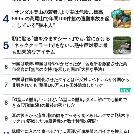
｢サンダル登山の若者｣より実は危険…標高
599ｍの高尾山で年間100件超の遭難事故を起
こしている"張本人"
額に貼る｢熱を冷ますシート｣でも､首にかける
｢ネッククーラー｣でもない…熱中症対策に最
も効果的なアイテム
米国は曖昧､韓国は冷ややかだったが…習近平を激怒させた高
市発言に｢無言の支持｣を示した国の｢大胆な手法｣
中国系住民を同化させたタイとは正反対…ベトナムが各国から
非難されても｢華僑100万人｣を国外追放したワケ
｢O型→A型｣はいいけど､｢A型→O型｣はダメ…誰にでも輸血で
きる｢万能血液｣の最後の落とし穴
耳の後ろから流血､指の肉をごっそり食べられ…クマに｢猪木キ
ック｣で応戦した36歳男性の"数十秒間の死闘"
味噌汁に入れて食べるだけ…医師が｢血糖値スパイクを抑える｣