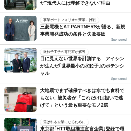
だ"現代人には理解できない"理由
事業ポートフォリオの変革に挑戦
三菱電機とAT PARTNERSが語る、新規
事業開発成功の条件と失敗要因
Sponsored
微粒子工学の専門家が解説
目に見えない世界を計測する…アイシン
が生んだ｢世界最小の水粒子｣のポテンシ
ャル
Sponsored
大地震でまず確保すべきは水でも食料で
もない...被災者が「これだけは担いで逃
げて」という最も重要なモノ2選
選ばれる企業になるために
東京都｢HTT取組推進宣言企業｣登録で環