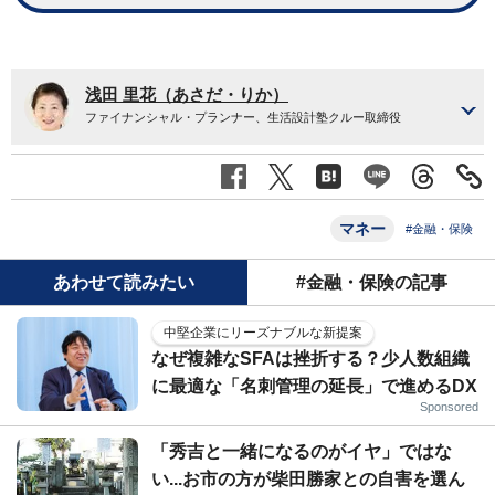
浅田 里花（あさだ・りか）
ファイナンシャル・プランナー、生活設計塾クルー取締役
マネー
#金融・保険
あわせて読みたい
#金融・保険の記事
中堅企業にリーズナブルな新提案
なぜ複雑なSFAは挫折する？少人数組織
に最適な「名刺管理の延長」で進めるDX
Sponsored
「秀吉と一緒になるのがイヤ」ではな
い...お市の方が柴田勝家との自害を選ん