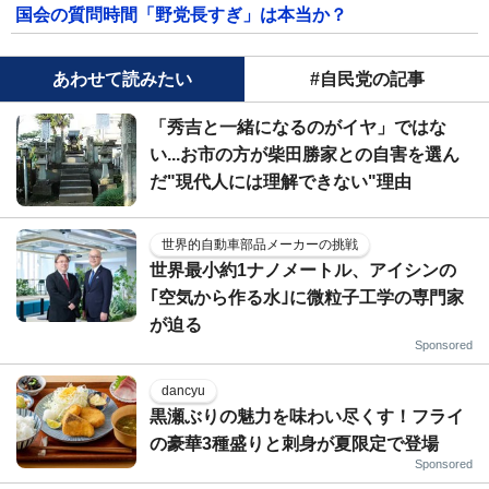
国会の質問時間「野党長すぎ」は本当か？
あわせて読みたい
#自民党の記事
「秀吉と一緒になるのがイヤ」ではな
い...お市の方が柴田勝家との自害を選ん
だ"現代人には理解できない"理由
世界的自動車部品メーカーの挑戦
世界最小約1ナノメートル、アイシンの
｢空気から作る水｣に微粒子工学の専門家
が迫る
Sponsored
dancyu
黒瀬ぶりの魅力を味わい尽くす！フライ
の豪華3種盛りと刺身が夏限定で登場
Sponsored