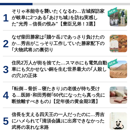
そりゃ本能寺を襲いたくなるわ…古城探訪家
が岐阜に2つある｢あけち城｣を訪ね実感し
た"光秀→信長の恨み"【豊臣兄弟！3選】
なぜ柴田勝家は｢賤ケ岳｣であっさり負けたの
か…秀吉がこっそり工作していた勝家配下の
｢大物武将｣の裏切り
住民2万人が街を捨てた…スマホにも電気自動
車にも欠かせない銅を生む世界最大の｢人殺し
の穴｣の正体
｢転倒→骨折→寝たきり｣の老後が待ち受け
る…医師･和田秀樹｢60代になったら真っ先に
断捨離すべきもの｣【定年後の黄金期3選】
信長を支える四天王の一人だったのに…秀吉
にハメられて｢清須会議｣に出席できなかった
武将の哀れな末路