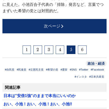
に見えた。小池百合子代表の「排除」発言など、言葉でつ
まずいた希望の党とは対照的だ。
次ページ
1
2
3
4
5
6
政治・経済
#自民党
#民進党
#立憲民主党
#希望の党
#選挙
#SNS
#Twitter
#Facebook
#インスタ
#日本共産党
関連記事
日本は"安倍1強"のままで本当にいいのか
おい、小池！おい、小池！おい、小池!!