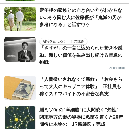
定年後の家族との向き合い方がわからな
い...そう悩む人に佐藤優が「鬼滅の刃が
参考になる」と話すワケ
期待を超えるチームの強さ
「さすが」の一言に込められた驚きや感
動。新しい価値を生み出し続ける電通の
挑戦
Sponsored
「人間扱いされなくて新鮮」「お金もら
って大人のキッザニア体験」...正社員も
稼ぐスキマバイトの不都合な真実
脳ミソ0gの"単細胞"に人間凌ぐ"知性"...
関東地方の形の容器に粘菌を置くと26時
間後に本物の「JR路線図」完成