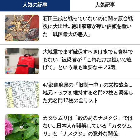
人気の記事
人気記事
石田三成と戦っていないのに関ヶ原合戦
後に大出世...徳川家康が厚い信頼を置い
た「戦国最大の悪人」
大地震でまず確保すべきは水でも食料で
もない...被災者が「これだけは担いで逃
げて」という最も重要なモノ2選
47都道府県の「旧制一中」の栄枯盛衰...
地元トップを維持する名門22校と凋落し
た元名門17校の全リスト
カタツムリは「殻のあるナメクジ」では
ない...日本人が誤解している「カタツム
リ」と「ナメクジ」の意外な関係