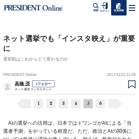
会員登録
検索
ログイン
ネット選挙でも「インスタ映え」が重要
に
選挙戦はこれからどう変わるのか
PRESIDENT Online
2017/11/12 11:00
高橋 茂
+フォロー
ネット選挙コンサルタント
1
2
3
4
5
6
AIの選挙への活用は、日本ではドワンゴがAIによる「当
選者予測」をやっている程度だ。ただ、政治とAIの関係に