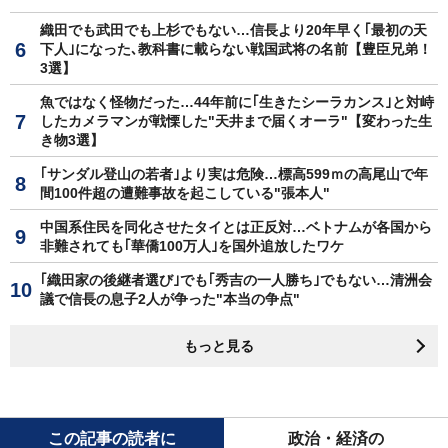
織田でも武田でも上杉でもない…信長より20年早く｢最初の天
下人｣になった､教科書に載らない戦国武将の名前【豊臣兄弟！
3選】
魚ではなく怪物だった…44年前に｢生きたシーラカンス｣と対峙
したカメラマンが戦慄した"天井まで届くオーラ"【変わった生
き物3選】
｢サンダル登山の若者｣より実は危険…標高599ｍの高尾山で年
間100件超の遭難事故を起こしている"張本人"
中国系住民を同化させたタイとは正反対…ベトナムが各国から
非難されても｢華僑100万人｣を国外追放したワケ
｢織田家の後継者選び｣でも｢秀吉の一人勝ち｣でもない…清洲会
議で信長の息子2人が争った"本当の争点"
もっと見る
この記事の読者に
政治・経済の