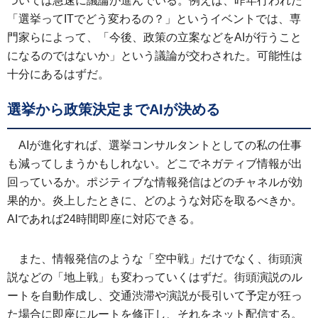
ついては急速に議論が進んでいる。例えば、昨年行われた
「選挙ってITでどう変わるの？」というイベントでは、専
門家らによって、「今後、政策の立案などをAIが行うこと
になるのではないか」という議論が交わされた。可能性は
十分にあるはずだ。
選挙から政策決定までAIが決める
AIが進化すれば、選挙コンサルタントとしての私の仕事
も減ってしまうかもしれない。どこでネガティブ情報が出
回っているか。ポジティブな情報発信はどのチャネルが効
果的か。炎上したときに、どのような対応を取るべきか。
AIであれば24時間即座に対応できる。
また、情報発信のような「空中戦」だけでなく、街頭演
説などの「地上戦」も変わっていくはずだ。街頭演説のル
ートを自動作成し、交通渋滞や演説が長引いて予定が狂っ
た場合に即座にルートを修正し、それをネット配信する。