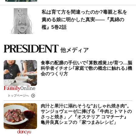
私は育て方を間違ったのか?毒親と私を
責める娘に明かした真実――『真綿の
檻』5巻2話
食事の配膳の手伝いで｢算数感覚｣が育つ…脳
科学者イチオシ｢家庭で数の概念に触れる｣機
会のつくり方
トップページへ
肉汁と果汁に溺れそうな"おしゃれ焼き肉"。
サンジョヴェーゼに捧げる「牛肉とトマトの
さっと焼き」／『オステリア コマチーナ』
亀井良真シェフの「家つまみレシピ」