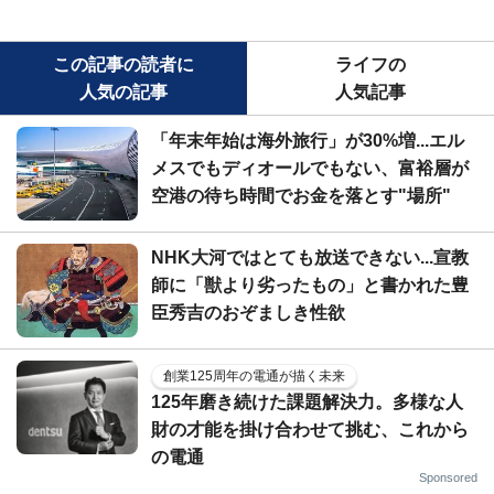
この記事の読者に
ライフの
人気の記事
人気記事
「年末年始は海外旅行」が30%増...エル
メスでもディオールでもない、富裕層が
空港の待ち時間でお金を落とす"場所"
NHK大河ではとても放送できない...宣教
師に「獣より劣ったもの」と書かれた豊
臣秀吉のおぞましき性欲
創業125周年の電通が描く未来
125年磨き続けた課題解決力。多様な人
財の才能を掛け合わせて挑む、これから
の電通
Sponsored