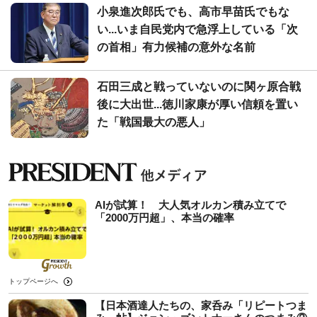
小泉進次郎氏でも、高市早苗氏でもな
い...いま自民党内で急浮上している「次
の首相」有力候補の意外な名前
石田三成と戦っていないのに関ヶ原合戦
後に大出世...徳川家康が厚い信頼を置い
た「戦国最大の悪人」
AIが試算！ 大人気オルカン積み立てで
「2000万円超」、本当の確率
トップページへ
【日本酒達人たちの、家呑み「リピートつま