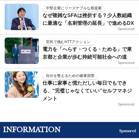
中堅企業にリーズナブルな新提案
なぜ複雑なSFAは挫折する？少人数組織
に最適な「名刺管理の延長」で進めるDX
Sponsored
官民で挑むHTTアクション
電力を「へらす・つくる・ためる」で東
京都と企業が歩む持続可能社会への道
Sponsored
自分を整えるための健康習慣
仕事に家事と慌ただしい毎日でもでき
る、“完璧じゃなくていい”セルフマネジ
メント
Sponsored
INFORMATION
Sponsored