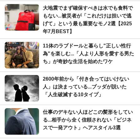
大地震でまず確保すべきは水でも食料で
もない...被災者が「これだけは担いで逃
げて」という最も重要なモノ2選【2025
年7月BEST】
11体のラブドールと暮らし"正しい性行
為"を楽しむ...「人より人形を愛する男た
ち」が奇妙な生活を始めたワケ
2600年前から「付き合ってはいけない
人」は決まっている...ブッダが説いた
「人生破滅する10タイプ」
仕事のデキない人ほどこの髪形をしてい
る...相手から全く信頼されない「ビジネ
スで一発アウト」ヘアスタイル3選