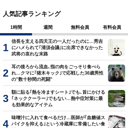
人気記事ランキング
1時間
週間
無料会員
有料会員
信長を支える四天王の一人だったのに…秀吉
にハメられて｢清須会議｣に出席できなかった
武将の哀れな末路
耳の後ろから流血､指の肉をごっそり食べら
れ…クマに｢猪木キック｣で応戦した36歳男性
の"数十秒間の死闘"
額に貼る｢熱を冷ますシート｣でも､首にかける
｢ネッククーラー｣でもない…熱中症対策に最
も効果的なアイテム
味噌汁に入れて食べるだけ…医師が｢血糖値ス
パイクを抑える｣という冷蔵庫に常備したい食