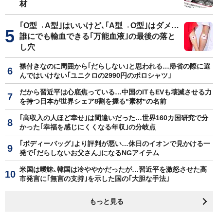
材
｢O型→A型｣はいいけど､｢A型→O型｣はダメ…
誰にでも輸血できる｢万能血液｣の最後の落と
し穴
襟付きなのに周囲から｢だらしない｣と思われる…帰省の際に選
んではいけない｢ユニクロの2990円のポロシャツ｣
だから習近平は心底焦っている…中国のITもEVも壊滅させる力
を持つ日本が世界シェア8割を握る"素材"の名前
｢高収入の人ほど幸せ｣は間違いだった…世界160カ国研究で分
かった｢幸福を感じにくくなる年収｣の分岐点
｢ボディーバッグ｣より評判が悪い…休日のイオンで見かける一
発で｢だらしないお父さん｣になるNGアイテム
米国は曖昧､韓国は冷ややかだったが…習近平を激怒させた高
市発言に｢無言の支持｣を示した国の｢大胆な手法｣
もっと見る