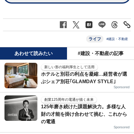
ライフ
#建設・不動産
あわせて読みたい
#建設・不動産の記事
新しい形の福利厚生として活用
ホテルと別荘の利点を凝縮…経営者が選
ぶシェア別荘｢GLAMDAY STYLE｣
Sponsored
創業125周年の電通が描く未来
125年磨き続けた課題解決力。多様な人
財の才能を掛け合わせて挑む、これから
の電通
Sponsored