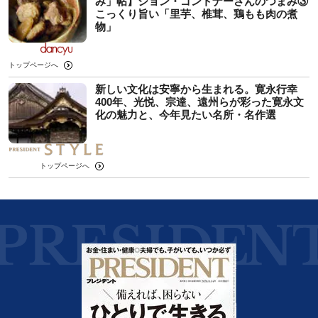
み」帖】ジョン・ゴントナーさんのつまみ③
こっくり旨い「里芋、椎茸、鶏もも肉の煮
物」
トップページへ
新しい文化は安寧から生まれる。寛永行幸
400年、光悦、宗達、遠州らが彩った寛永文
化の魅力と、今年見たい名所・名作選
トップページへ