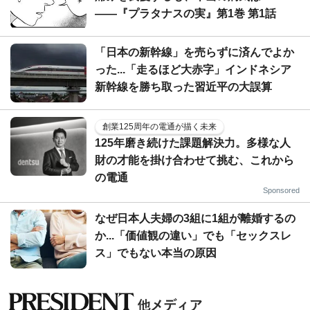
――『プラタナスの実』第1巻 第1話
「日本の新幹線」を売らずに済んでよか
った...「走るほど大赤字」インドネシア
新幹線を勝ち取った習近平の大誤算
創業125周年の電通が描く未来
125年磨き続けた課題解決力。多様な人
財の才能を掛け合わせて挑む、これから
の電通
Sponsored
なぜ日本人夫婦の3組に1組が離婚するの
か...「価値観の違い」でも「セックスレ
ス」でもない本当の原因