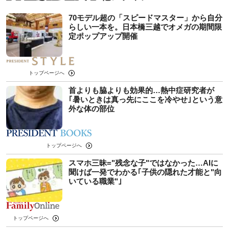
70モデル超の「スピードマスター」から自分
らしい一本を。日本橋三越でオメガの期間限
定ポップアップ開催
トップページへ
首よりも脇よりも効果的…熱中症研究者が
｢暑いときは真っ先にここを冷やせ｣という意
外な体の部位
トップページへ
スマホ三昧="残念な子"ではなかった…AIに
聞けば一発でわかる｢子供の隠れた才能と"向
いている職業"｣
トップページへ