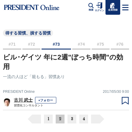
会員登録
検索
ログイン
得する習慣、損する習慣
#71
#72
#73
#74
#75
#76
ビル･ゲイツ 年に2週"ぼっち時間"の効
用
一流の人ほど「籠もる」習慣あり
PRESIDENT Online
2017/05/30 9:00
古川 武士
+フォロー
習慣化コンサルタント
1
2
3
4