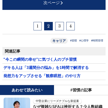
次ページ
1
2
3
4
キャリア
#習慣
#心理学
#時間管理
関連記事
"今この瞬間の幸せ"に気づく人のプチ習慣
デキる人は「3週間分の悩み」を1時間で解消する
発想力をアップさせる「観察瞑想」のやり方
あわせて読みたい
#習慣の記事
中堅企業にリーズナブルな新提案
なぜ複雑なSFAは挫折する？少人数組織