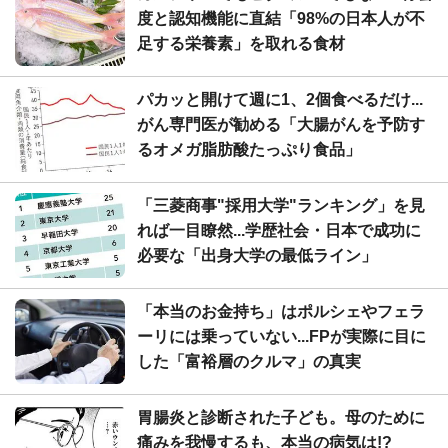
度と認知機能に直結「98%の日本人が不
足する栄養素」を取れる食材
パカッと開けて週に1、2個食べるだけ...
がん専門医が勧める「大腸がんを予防す
るオメガ脂肪酸たっぷり食品」
「三菱商事"採用大学"ランキング」を見
れば一目瞭然...学歴社会・日本で成功に
必要な「出身大学の最低ライン」
「本当のお金持ち」はポルシェやフェラ
ーリには乗っていない...FPが実際に目に
した「富裕層のクルマ」の真実
胃腸炎と診断された子ども。母のために
痛みを我慢するも、本当の病気は!?