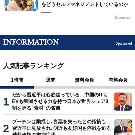
をどうセルフマネジメントしているのか
——
Sponsored
INFORMATION
Sponsored
人気記事ランキング
1時間
週間
無料会員
有料会員
だから習近平は心底焦っている…中国のITも
EVも壊滅させる力を持つ日本が世界シェア8
割を握る"素材"の名前
プーチンは動揺し､言葉を失ったとの指摘も…
習近平に見放され､側近も友好国も停戦を迫る
独裁政権の末期症状