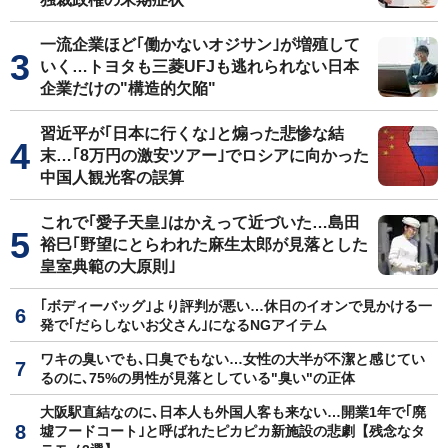
一流企業ほど｢働かないオジサン｣が増殖して
いく…トヨタも三菱UFJも逃れられない日本
企業だけの"構造的欠陥"
習近平が｢日本に行くな｣と煽った悲惨な結
末…｢8万円の激安ツアー｣でロシアに向かった
中国人観光客の誤算
これで｢愛子天皇｣はかえって近づいた…島田
裕巳｢野望にとらわれた麻生太郎が見落とした
皇室典範の大原則｣
｢ボディーバッグ｣より評判が悪い…休日のイオンで見かける一
発で｢だらしないお父さん｣になるNGアイテム
ワキの臭いでも､口臭でもない…女性の大半が不潔と感じてい
るのに､75%の男性が見落としている"臭い"の正体
大阪駅直結なのに､日本人も外国人客も来ない…開業1年で｢廃
墟フードコート｣と呼ばれたピカピカ新施設の悲劇【残念なタ