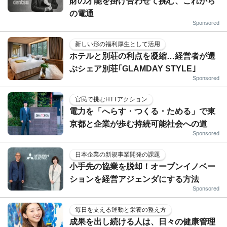
財の才能を掛け合わせて挑む、これから
の電通
Sponsored
新しい形の福利厚生として活用
ホテルと別荘の利点を凝縮…経営者が選
ぶシェア別荘｢GLAMDAY STYLE｣
Sponsored
官民で挑むHTTアクション
電力を「へらす・つくる・ためる」で東
京都と企業が歩む持続可能社会への道
Sponsored
日本企業の新規事業開発の課題
小手先の協業を脱却！オープンイノベー
ションを経営アジェンダにする方法
Sponsored
毎日を支える運動と栄養の整え方
成果を出し続ける人は、日々の健康管理