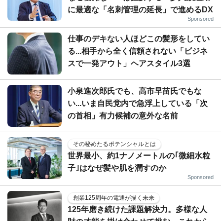
に最適な「名刺管理の延長」で進めるDX
Sponsored
仕事のデキない人ほどこの髪形をしてい
る...相手から全く信頼されない「ビジネ
スで一発アウト」ヘアスタイル3選
小泉進次郎氏でも、高市早苗氏でもな
い...いま自民党内で急浮上している「次
の首相」有力候補の意外な名前
その秘めたるポテンシャルとは
世界最小、約1ナノメートルの｢微細水粒
子｣はなぜ髪や肌を潤すのか
Sponsored
創業125周年の電通が描く未来
125年磨き続けた課題解決力。多様な人