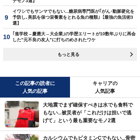
テモノ3選】
イワシでもサンマでもない...糖尿病専門医が｢がん･動脈硬化を
予防し､美肌を保つ栄養素をとれる魚の種類｣【最強の魚活術3
選】
｢進学校→慶應大→大企業｣の学歴エリートが10数年ぶりに再会
した"元不良の友人"に打ちのめされたワケ
もっと見る
この記事の読者に
キャリアの
人気の記事
人気記事
大地震でまず確保すべきは水でも食料で
もない...被災者が「これだけは担いで逃
げて」という最も重要なモノ2選
カルシウムでもビタミンCでもない...骨密