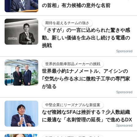
の首相」有力候補の意外な名前
期待を超えるチームの強さ
「さすが」の一言に込められた驚きや感
動。新しい価値を生み出し続ける電通の
挑戦
Sponsored
世界的自動車部品メーカーの挑戦
世界最小約1ナノメートル、アイシンの
｢空気から作る水｣に微粒子工学の専門家
が迫る
Sponsored
中堅企業にリーズナブルな新提案
なぜ複雑なSFAは挫折する？少人数組織
に最適な「名刺管理の延長」で進めるDX
Sponsored