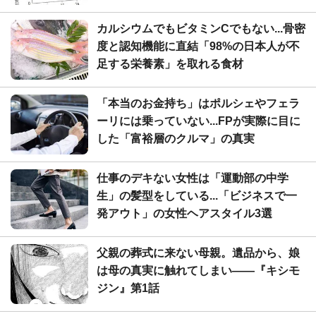
カルシウムでもビタミンCでもない...骨密
度と認知機能に直結「98%の日本人が不
足する栄養素」を取れる食材
「本当のお金持ち」はポルシェやフェラ
ーリには乗っていない...FPが実際に目に
した「富裕層のクルマ」の真実
仕事のデキない女性は「運動部の中学
生」の髪型をしている...「ビジネスで一
発アウト」の女性ヘアスタイル3選
父親の葬式に来ない母親。遺品から、娘
は母の真実に触れてしまい――『キシモ
ジン』第1話