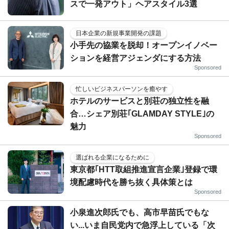
スで一発アウト」ヘアスタイル3選
日本企業の新規事業開発の課題
小手先の協業を脱却！オープンイノベー
ションを経営アジェンダにする方法
Sponsored
忙しいビジネスパーソンを癒やす
ホテルのサービスと別荘の独立性を融
合…シェア別荘｢GLAMDAY STYLE｣の
魅力
Sponsored
選ばれる企業になるために
東京都｢HTT取組推進宣言企業｣登録で環
境配慮時代を勝ち抜く具体策とは
Sponsored
小泉進次郎氏でも、高市早苗氏でもな
い...いま自民党内で急浮上している「次