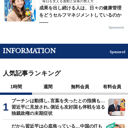
毎日を支える運動と栄養の整え方
成果を出し続ける人は、日々の健康管理
をどうセルフマネジメントしているのか
——
Sponsored
INFORMATION
Sponsored
人気記事ランキング
1時間
週間
無料会員
有料会員
プーチンは動揺し､言葉を失ったとの指摘も…
習近平に見放され､側近も友好国も停戦を迫る
独裁政権の末期症状
だから習近平は心底焦っている…中国のITも