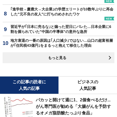
｢進学校→慶應大→大企業｣の学歴エリートが10数年ぶりに再会
した"元不良の友人"に打ちのめされたワケ
習近平が｢日本に売るな｣と煽った翌日にバレた…日本企業に6
割を握られていた"中国の半導体"の意外な急所
地方衰退の一番の原因は｢人口減少｣ではない…山口の超富裕層
が｢住民税43億円｣をまるっと抱えて移住した理由
もっと見る
この記事の読者に
ビジネスの
人気の記事
人気記事
パカッと開けて週に1、2個食べるだけ...
がん専門医が勧める「大腸がんを予防す
るオメガ脂肪酸たっぷり食品」