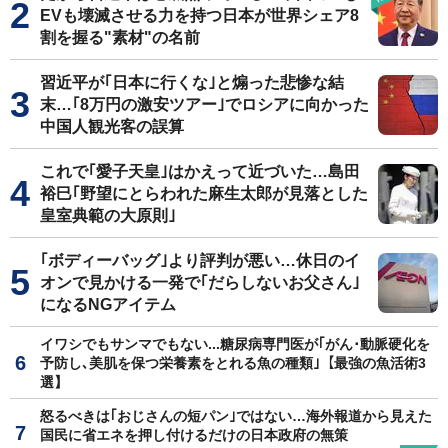
EVも壊滅させる力を持つ日本が世界シェア8
割を握る"素材"の名前
習近平が｢日本に行くな｣と煽った悲惨な結
末…｢8万円の激安ツアー｣でロシアに向かった
中国人観光客の誤算
これで｢愛子天皇｣はかえって近づいた…島田
裕巳｢野望にとらわれた麻生太郎が見落とした
皇室典範の大原則｣
｢ボディーバッグ｣より評判が悪い…休日のイ
オンで見かける一発で｢だらしないお父さん｣
になるNGアイテム
イワシでもサンマでもない...糖尿病専門医が｢がん･動脈硬化を
予防し､美肌を保つ栄養素をとれる魚の種類｣【最強の魚活術3
選】
怒るべきは｢おじさんの短パン｣ではない…海外報道から見えた
国民に省エネを押し付けるだけの日本政府の無策