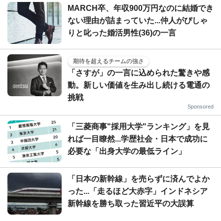
MARCH卒、年収900万円なのに結婚でき
ない理由が詰まっていた...仲人がぴしゃ
りと叱った婚活男性(36)の一言
期待を超えるチームの強さ
「さすが」の一言に込められた驚きや感
動。新しい価値を生み出し続ける電通の
挑戦
Sponsored
「三菱商事"採用大学"ランキング」を見
れば一目瞭然...学歴社会・日本で成功に
必要な「出身大学の最低ライン」
「日本の新幹線」を売らずに済んでよか
った...「走るほど大赤字」インドネシア
新幹線を勝ち取った習近平の大誤算