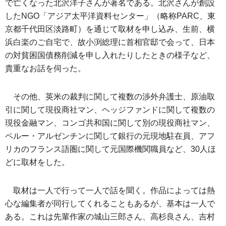
で亡くなった北沢洋子さんが著名である。北沢さんが創設
したNGO「アジア太平洋資料センター」（略称PARC、東
京都千代田区淡路町）を通じて取材を申し込み、生前、横
浜白楽のご自宅で、故小渕総理に首相官邸で会って、日本
の対貧困国債務削減を申し入れたりしたときの様子など、
貴重なお話を伺った。
その他、英米の裁判に関して複数の渉外弁護士、原油取
引に関して現役商社マン、ヘッジファンドに関して複数の
現役金融マン、コンゴ共和国に関して別の現役商社マン、
ペルー・アルゼンチンに関して銀行の元現地駐在員、アフ
リカのフランス語圏に関して元国際機関職員など、30人ほ
どに取材をした。
取材は一人で行って一人で話を聞く。作品によっては熱
心な編集者が同行してくれることもあるが、基本は一人で
ある。これは先輩作家の城山三郎さん、高杉良さん、吉村