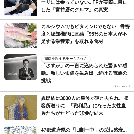
ーリには乗っていない...FPが実際に目に
した「富裕層のクルマ」の真実
カルシウムでもビタミンCでもない...骨密
度と認知機能に直結「98%の日本人が不
足する栄養素」を取れる食材
期待を超えるチームの強さ
「さすが」の一言に込められた驚きや感
動。新しい価値を生み出し続ける電通の
挑戦
Sponsored
異民族に3000人の皇族が連れ去られ、収
容所送りに...「戦利品」になった女性皇
族たちがたどった悲惨な結末
47都道府県の「旧制一中」の栄枯盛衰...