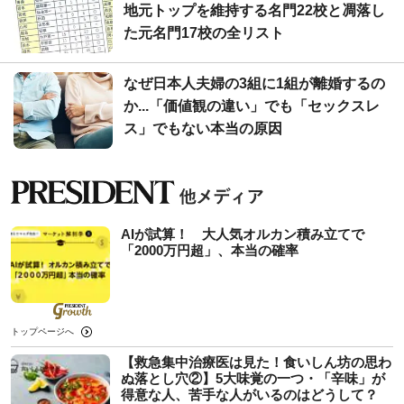
地元トップを維持する名門22校と凋落し
た元名門17校の全リスト
なぜ日本人夫婦の3組に1組が離婚するの
か...「価値観の違い」でも「セックスレ
ス」でもない本当の原因
AIが試算！ 大人気オルカン積み立てで
「2000万円超」、本当の確率
トップページへ
【救急集中治療医は見た！食いしん坊の思わ
ぬ落とし穴②】5大味覚の一つ・「辛味」が
得意な人、苦手な人がいるのはどうして？