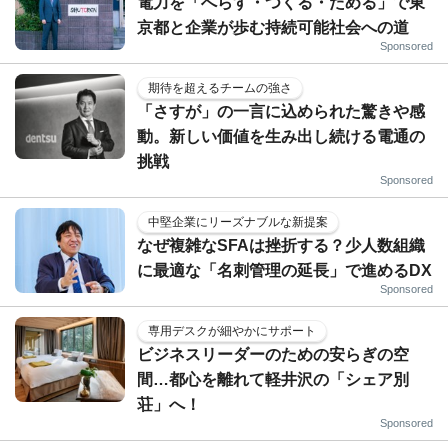
電力を「へらす・つくる・ためる」で東
京都と企業が歩む持続可能社会への道
Sponsored
期待を超えるチームの強さ
「さすが」の一言に込められた驚きや感
動。新しい価値を生み出し続ける電通の
挑戦
Sponsored
中堅企業にリーズナブルな新提案
なぜ複雑なSFAは挫折する？少人数組織
に最適な「名刺管理の延長」で進めるDX
Sponsored
専用デスクが細やかにサポート
ビジネスリーダーのための安らぎの空
間…都心を離れて軽井沢の「シェア別
荘」へ！
Sponsored