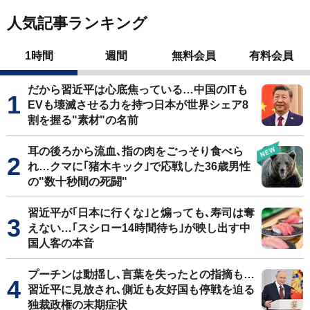
人気記事ランキング
1時間
週間
無料会員
有料会員
だから習近平は心底焦っている…中国のITも
EVも壊滅させる力を持つ日本が世界シェア8
割を握る"素材"の名前
耳の後ろから流血､指の肉をごっそり食べら
れ…クマに｢猪木キック｣で応戦した36歳男性
の"数十秒間の死闘"
習近平が｢日本に行くな｣と煽っても､寿司は奪
えない…｢スシロー14時間待ち｣が映し出す中
国人客の本音
プーチンは動揺し､言葉を失ったとの指摘も…
習近平に見放され､側近も友好国も停戦を迫る
独裁政権の末期症状