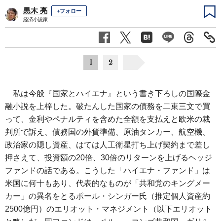
黒木 亮
+フォロー
経済小説家
1
2
私は今般『国家とハイエナ』という書き下ろしの国際金
融小説を上梓した。破たんした国家の債務を二束三文で買
って、金利やペナルティを含めた全額を支払えと欧米の裁
判所で訴え、債務国の外貨準備、原油タンカー、航空機、
政治家の隠し資産、はては人工衛星打ち上げ契約まで差し
押さえて、投資額の20倍、30倍のリターンを上げるヘッジ
ファンドの話である。こうした「ハイエナ・ファンド」は
米国に何十もあり、代表的なものが「共和党のキングメー
カー」の異名をとるポール・シンガー氏（推定個人資産約
2500億円）のエリオット・マネジメント（以下エリオット