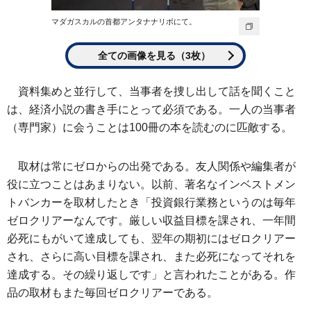
マダガスカルの首都アンタナナリボにて。
全ての画像を見る（3枚）
資料集めと並行して、当事者を捜し出して話を聞くこと
は、経済小説の書き手にとって必須である。一人の当事者
（専門家）に会うことは100冊の本を読むのに匹敵する。
取材は常にゼロからの出発である。友人関係や編集者が
役に立つことはあまりない。以前、著名なインベストメン
トバンカーを取材したとき「投資銀行業務というのは毎年
ゼロクリアーなんです。厳しい収益目標を課され、一年間
必死にもがいて達成しても、翌年の期初にはゼロクリアー
され、さらに高い目標を課され、また必死になってそれを
達成する。その繰り返しです」と言われたことがある。作
品の取材もまた毎回ゼロクリアーである。