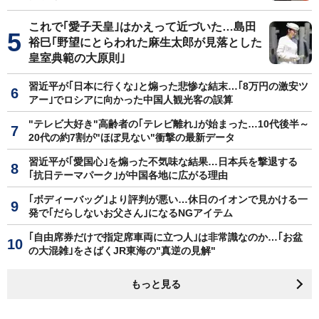
これで｢愛子天皇｣はかえって近づいた…島田
裕巳｢野望にとらわれた麻生太郎が見落とした
皇室典範の大原則｣
習近平が｢日本に行くな｣と煽った悲惨な結末…｢8万円の激安ツ
アー｣でロシアに向かった中国人観光客の誤算
"テレビ大好き"高齢者の｢テレビ離れ｣が始まった…10代後半～
20代の約7割が"ほぼ見ない"衝撃の最新データ
習近平が｢愛国心｣を煽った不気味な結果…日本兵を撃退する
｢抗日テーマパーク｣が中国各地に広がる理由
｢ボディーバッグ｣より評判が悪い…休日のイオンで見かける一
発で｢だらしないお父さん｣になるNGアイテム
｢自由席券だけで指定席車両に立つ人｣は非常識なのか…｢お盆
の大混雑｣をさばくJR東海の"真逆の見解"
もっと見る