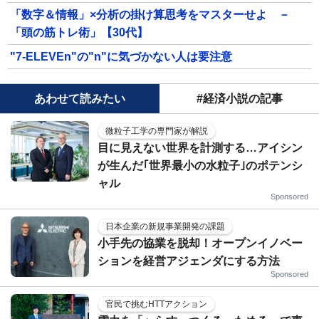
「数字＆情報」×分析の掛け算思考をマスターせよ －
「頭の筋トレ術」【30代】
"7-ELEVEn"の"n"に気づかない人は要注意
あわせて読みたい
#経済小説の記事
微粒子工学の専門家が解説
目に見えない世界を計測する…アイシン
が生んだ｢世界最小の水粒子｣のポテンシ
ャル
Sponsored
日本企業の新規事業開発の課題
小手先の協業を脱却！オープンイノベー
ションを経営アジェンダにする方法
Sponsored
官民で挑むHTTアクション