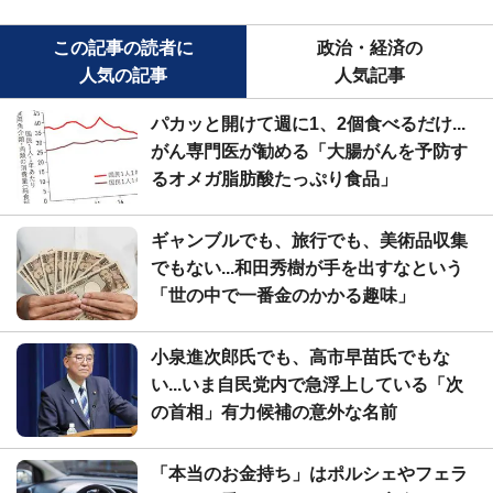
この記事の読者に
政治・経済の
人気の記事
人気記事
パカッと開けて週に1、2個食べるだけ...
がん専門医が勧める「大腸がんを予防す
るオメガ脂肪酸たっぷり食品」
ギャンブルでも、旅行でも、美術品収集
でもない...和田秀樹が手を出すなという
「世の中で一番金のかかる趣味」
小泉進次郎氏でも、高市早苗氏でもな
い...いま自民党内で急浮上している「次
の首相」有力候補の意外な名前
「本当のお金持ち」はポルシェやフェラ