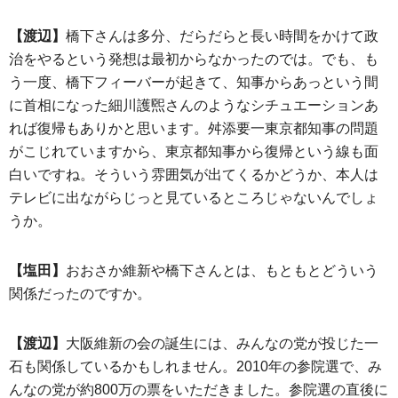
【渡辺】
橋下さんは多分、だらだらと長い時間をかけて政
治をやるという発想は最初からなかったのでは。でも、も
う一度、橋下フィーバーが起きて、知事からあっという間
に首相になった細川護煕さんのようなシチュエーションあ
れば復帰もありかと思います。舛添要一東京都知事の問題
がこじれていますから、東京都知事から復帰という線も面
白いですね。そういう雰囲気が出てくるかどうか、本人は
テレビに出ながらじっと見ているところじゃないんでしょ
うか。
【塩田】
おおさか維新や橋下さんとは、もともとどういう
関係だったのですか。
【渡辺】
大阪維新の会の誕生には、みんなの党が投じた一
石も関係しているかもしれません。2010年の参院選で、み
んなの党が約800万の票をいただきました。参院選の直後に