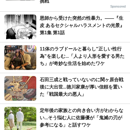
挑戦
Sponsored
恩師から受けた突然の性暴力。――『生
皮 あるセクシャルハラスメントの光景』
第1集 第1話
11体のラブドールと暮らし"正しい性行
為"を楽しむ...「人より人形を愛する男た
ち」が奇妙な生活を始めたワケ
石田三成と戦っていないのに関ヶ原合戦
後に大出世...徳川家康が厚い信頼を置い
た「戦国最大の悪人」
定年後の家族との向き合い方がわからな
い...そう悩む人に佐藤優が「鬼滅の刃が
参考になる」と話すワケ