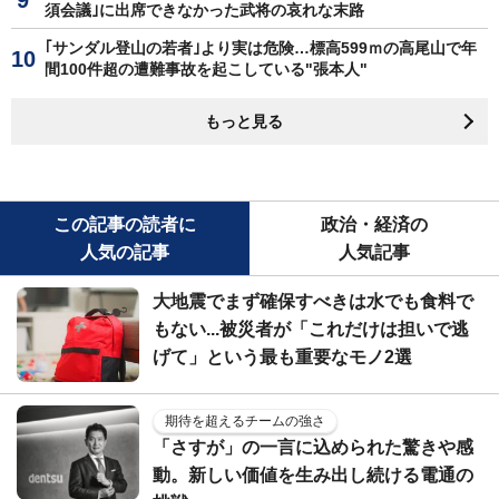
須会議｣に出席できなかった武将の哀れな末路
｢サンダル登山の若者｣より実は危険…標高599ｍの高尾山で年
間100件超の遭難事故を起こしている"張本人"
もっと見る
この記事の読者に
政治・経済の
人気の記事
人気記事
大地震でまず確保すべきは水でも食料で
もない...被災者が「これだけは担いで逃
げて」という最も重要なモノ2選
期待を超えるチームの強さ
「さすが」の一言に込められた驚きや感
動。新しい価値を生み出し続ける電通の