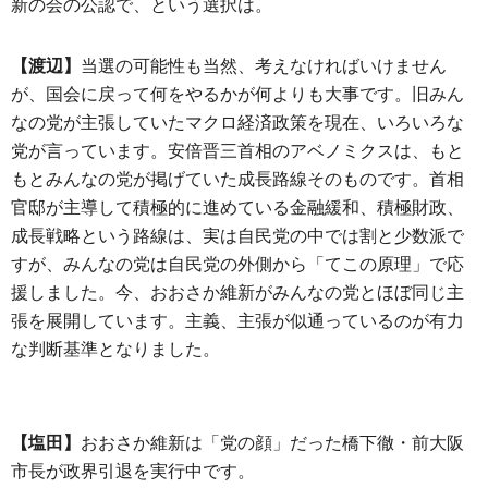
新の会の公認で、という選択は。
【渡辺】
当選の可能性も当然、考えなければいけません
が、国会に戻って何をやるかが何よりも大事です。旧みん
なの党が主張していたマクロ経済政策を現在、いろいろな
党が言っています。安倍晋三首相のアベノミクスは、もと
もとみんなの党が掲げていた成長路線そのものです。首相
官邸が主導して積極的に進めている金融緩和、積極財政、
成長戦略という路線は、実は自民党の中では割と少数派で
すが、みんなの党は自民党の外側から「てこの原理」で応
援しました。今、おおさか維新がみんなの党とほぼ同じ主
張を展開しています。主義、主張が似通っているのが有力
な判断基準となりました。
【塩田】
おおさか維新は「党の顔」だった橋下徹・前大阪
市長が政界引退を実行中です。