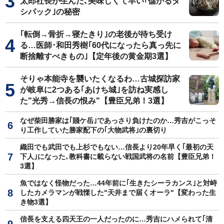
太郎社長が生んだ､美味しくて早い｢儲かるダ
シパック｣の秘密
｢転倒→骨折→寝たきり｣の老後が待ち受け
る…医師･和田秀樹｢60代になったら真っ先に
断捨離すべきもの｣【定年後の黄金期3選】
そりゃ本能寺を襲いたくなるわ…古城探訪家
が岐阜に2つある｢あけち城｣を訪ね実感し
た"光秀→信長の恨み"【豊臣兄弟！3選】
なぜ柴田勝家は｢賤ケ岳｣であっさり負けたのか…秀吉がこっそ
り工作していた勝家配下の｢大物武将｣の裏切り
織田でも武田でも上杉でもない…信長より20年早く｢最初の天
下人｣になった､教科書に載らない戦国武将の名前【豊臣兄弟！
3選】
魚ではなく怪物だった…44年前に｢生きたシーラカンス｣と対峙
したカメラマンが戦慄した"天井まで届くオーラ"【変わった生
き物3選】
信長を支える四天王の一人だったのに…秀吉にハメられて｢清