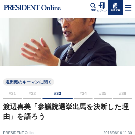
会員登録
検索
ログイン
塩田潮のキーマンに聞く
#31
#32
#33
#34
#35
#36
渡辺喜美「参議院選挙出馬を決断した理
由」を語ろう
PRESIDENT Online
2016/06/16 11:30