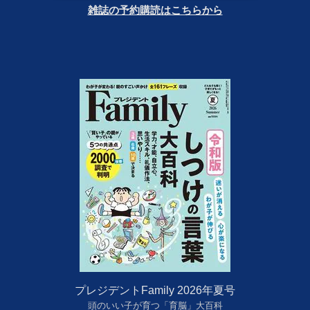
雑誌の予約購読はこちらから
プレジデントFamily 2026年夏号
頭のいい子が育つ「育脳」大百科