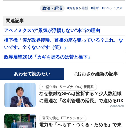
政治・経済
#おおさか維新
#選挙
#アベノミクス
関連記事
アベノミクスで“景気が浮揚しない”本当の理由
橋下徹「僕が政界復帰、首相の座を狙っている？これ、な
いです。全くないです（笑）」
政界展望2016「カギを握るのは菅と橋下」
あわせて読みたい
#おおさか維新の記事
中堅企業にリーズナブルな新提案
なぜ複雑なSFAは挫折する？少人数組織
に最適な「名刺管理の延長」で進めるDX
Sponsored
官民で挑むHTTアクション
電力を「へらす・つくる・ためる」で東