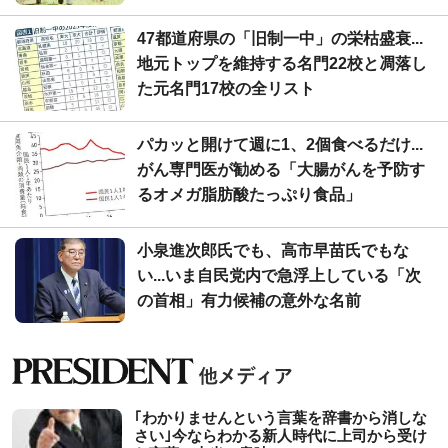
47都道府県の「旧制一中」の栄枯盛衰...
地元トップを維持する名門22校と凋落し
た元名門17校の全リスト
パカッと開けて週に1、2個食べるだけ...
がん専門医が勧める「大腸がんを予防す
るオメガ脂肪酸たっぷり食品」
小泉進次郎氏でも、高市早苗氏でもな
い...いま自民党内で急浮上している「次
の首相」有力候補の意外な名前
｢わかりませんという言葉を辞書から消しな
さい｣今ならわかる新人時代に上司から受け