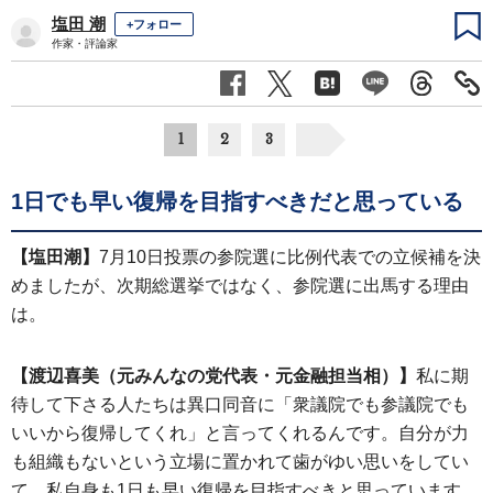
塩田 潮
+フォロー
作家・評論家
1
2
3
1日でも早い復帰を目指すべきだと思っている
【塩田潮】
7月10日投票の参院選に比例代表での立候補を決
めましたが、次期総選挙ではなく、参院選に出馬する理由
は。
【渡辺喜美（元みんなの党代表・元金融担当相）】
私に期
待して下さる人たちは異口同音に「衆議院でも参議院でも
いいから復帰してくれ」と言ってくれるんです。自分が力
も組織もないという立場に置かれて歯がゆい思いをしてい
て、私自身も1日も早い復帰を目指すべきと思っています。