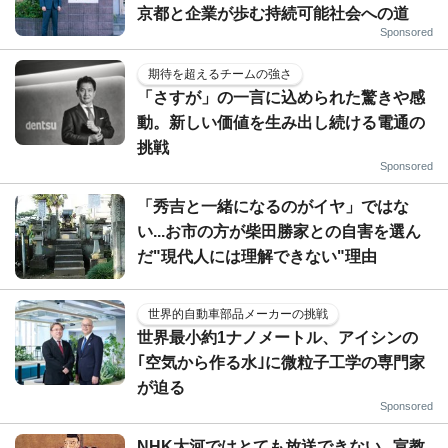
京都と企業が歩む持続可能社会への道
Sponsored
期待を超えるチームの強さ
「さすが」の一言に込められた驚きや感
動。新しい価値を生み出し続ける電通の
挑戦
Sponsored
「秀吉と一緒になるのがイヤ」ではな
い...お市の方が柴田勝家との自害を選ん
だ"現代人には理解できない"理由
世界的自動車部品メーカーの挑戦
世界最小約1ナノメートル、アイシンの
｢空気から作る水｣に微粒子工学の専門家
が迫る
Sponsored
NHK大河ではとても放送できない...宣教