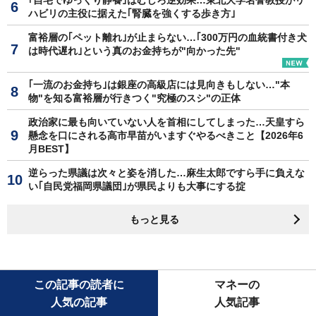
ハビリの主役に据えた｢腎臓を強くする歩き方｣
富裕層の｢ペット離れ｣が止まらない…｢300万円の血統書付き犬
は時代遅れ｣という真のお金持ちが"向かった先"
｢一流のお金持ち｣は銀座の高級店には見向きもしない…"本
物"を知る富裕層が行きつく"究極のスシ"の正体
政治家に最も向いていない人を首相にしてしまった…天皇すら
懸念を口にされる高市早苗がいますぐやるべきこと【2026年6
月BEST】
逆らった県議は次々と姿を消した…麻生太郎ですら手に負えな
い｢自民党福岡県議団｣が県民よりも大事にする掟
もっと見る
この記事の読者に
マネーの
人気の記事
人気記事