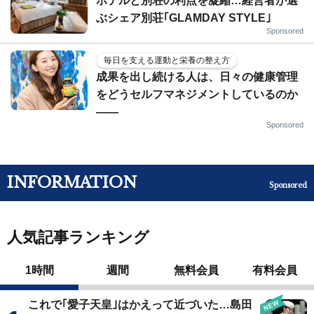
ホテルと別荘の利点を凝縮…経営者が選
ぶシェア別荘｢GLAMDAY STYLE｣
Sponsored
毎日を支える運動と栄養の整え方
成果を出し続ける人は、日々の健康管理
をどうセルフマネジメントしているのか
——
Sponsored
INFORMATION
Sponsored
人気記事ランキング
1時間
週間
無料会員
有料会員
これで｢愛子天皇｣はかえって近づいた…島田