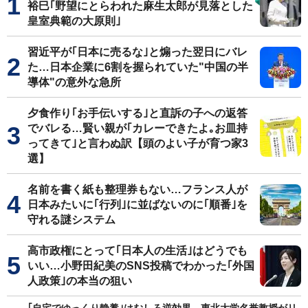
裕巳｢野望にとらわれた麻生太郎が見落とした
皇室典範の大原則｣
習近平が｢日本に売るな｣と煽った翌日にバレ
た…日本企業に6割を握られていた"中国の半
導体"の意外な急所
夕食作り｢お手伝いする｣と直訴の子への返答
でバレる…賢い親が｢カレーできたよ｡お皿持
ってきて｣と言わぬ訳【頭のよい子が育つ家3
選】
名前を書く紙も整理券もない…フランス人が
日本みたいに｢行列｣に並ばないのに｢順番｣を
守れる謎システム
高市政権にとって｢日本人の生活｣はどうでも
いい…小野田紀美のSNS投稿でわかった｢外国
人政策｣の本当の狙い
｢自宅でゆっくり静養｣はむしろ逆効果…東北大学名誉教授がリ