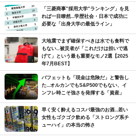
「三菱商事"採用大学"ランキング」を見
れば一目瞭然...学歴社会・日本で成功に
必要な「出身大学の最低ライン」
大地震でまず確保すべきは水でも食料で
もない...被災者が「これだけは担いで逃
げて」という最も重要なモノ2選【2025
年7月BEST】
バフェットも「現金は危険だ」と警告し
た...オルカンでもS&P500でもない、イ
ンフレ時こそ強さを発揮する「資産」
早く安く酔えるコスパ最強のお酒...若い
女性もゴクゴク飲める「ストロング系チ
ューハイ」の本当の怖さ