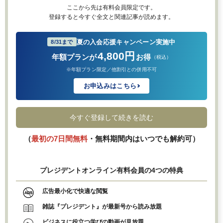
ここから先は有料会員限定です。
登録すると今すぐ全文と関連記事が読めます。
夏の入会応援キャンペーン実施中
8/31まで
4,800円
年額プランが
お得
（税込）
※年額プラン限定／他割引との併用不可
お申込みはこちら
今すぐ登録して続きを読む
（
最初の7日間無料
・無料期間内はいつでも解約可）
プレジデントオンライン有料会員の4つの特典
広告最小化で快適な閲覧
雑誌『プレジデント』が最新号から読み放題
ビジネスに役立つ学びの動画が見放題