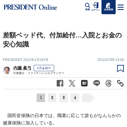
会員登録
検索
ログイン
差額ベッド代、付加給付…入院とお金の
安心知識
PRESIDENT 2011年1月3日号
2011/07/09 13:00
内藤 眞弓
+フォロー
行政書士・ファイナンシャルプランナー
1
2
3
4
国民皆保険の日本では、職業に応じて誰もがなんらかの
健康保険に加入している。