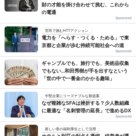
財の才能を掛け合わせて挑む、これから
の電通
Sponsored
官民で挑むHTTアクション
電力を「へらす・つくる・ためる」で東
京都と企業が歩む持続可能社会への道
Sponsored
ギャンブルでも、旅行でも、美術品収集
でもない...和田秀樹が手を出すなという
「世の中で一番金のかかる趣味」
中堅企業にリーズナブルな新提案
なぜ複雑なSFAは挫折する？少人数組織
に最適な「名刺管理の延長」で進めるDX
Sponsored
新しい形の福利厚生として活用