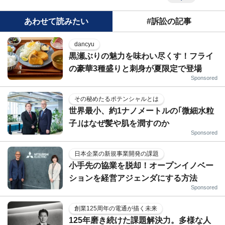
あわせて読みたい
#訴訟の記事
dancyu
黒瀬ぶりの魅力を味わい尽くす！フライ
の豪華3種盛りと刺身が夏限定で登場
Sponsored
その秘めたるポテンシャルとは
世界最小、約1ナノメートルの｢微細水粒
子｣はなぜ髪や肌を潤すのか
Sponsored
日本企業の新規事業開発の課題
小手先の協業を脱却！オープンイノベー
ションを経営アジェンダにする方法
Sponsored
創業125周年の電通が描く未来
125年磨き続けた課題解決力。多様な人