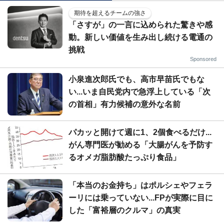
期待を超えるチームの強さ
「さすが」の一言に込められた驚きや感
動。新しい価値を生み出し続ける電通の
挑戦
Sponsored
小泉進次郎氏でも、高市早苗氏でもな
い...いま自民党内で急浮上している「次
の首相」有力候補の意外な名前
パカッと開けて週に1、2個食べるだけ...
がん専門医が勧める「大腸がんを予防す
るオメガ脂肪酸たっぷり食品」
「本当のお金持ち」はポルシェやフェラ
ーリには乗っていない...FPが実際に目に
した「富裕層のクルマ」の真実