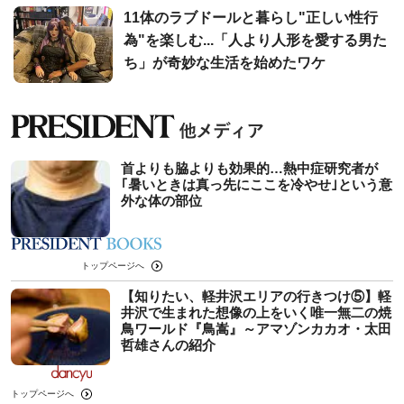
11体のラブドールと暮らし"正しい性行
為"を楽しむ...「人より人形を愛する男た
ち」が奇妙な生活を始めたワケ
首よりも脇よりも効果的…熱中症研究者が
｢暑いときは真っ先にここを冷やせ｣という意
外な体の部位
トップページへ
【知りたい、軽井沢エリアの行きつけ⑤】軽
井沢で生まれた想像の上をいく唯一無二の焼
鳥ワールド『鳥嵩』～アマゾンカカオ・太田
哲雄さんの紹介
トップページへ