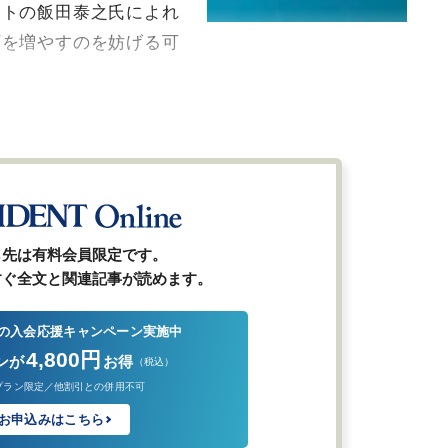
ストの飯田泰之氏によれ
額を増やすのを妨げる可
ら先は有料会員限定です。
すぐ全文と関連記事が読めます。
の入会応援キャンペーン実施中
4,800円
ンが
お得
（税込）
プラン限定／他割引との併用不可
お申込みはこちら