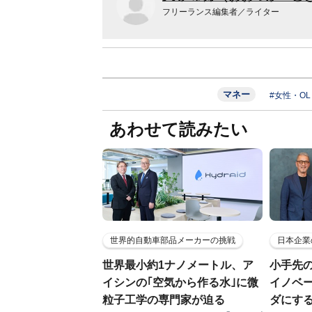
フリーランス編集者／ライター
マネー
#女性・O
あわせて読みたい
世界的自動車部品メーカーの挑戦
日本企業
世界最小約1ナノメートル、ア
小手先
イシンの｢空気から作る水｣に微
イノベ
粒子工学の専門家が迫る
ダにす