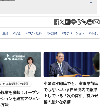
L・主婦
#貯金
#年収・給料
#家計簿
#モチベーション
#小遣い
小泉進次郎氏でも、高市早苗氏
の新規事業開発の課題
でもない...いま自民党内で急浮
の協業を脱却！オープン
上している「次の首相」有力候
ーションを経営アジェン
補の意外な名前
る方法