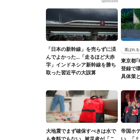
Sponsored
「日本の新幹線」を売らずに済
選ばれる
んでよかった...「走るほど大赤
東京都｢
字」インドネシア新幹線を勝ち
登録で
取った習近平の大誤算
具体策
大地震でまず確保すべきは水で
帝国ホ
も食料でもない...被災者が「こ
い...