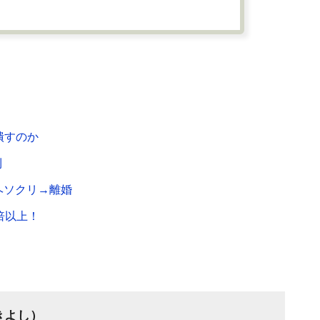
潰すのか
則
ヘソクリ→離婚
倍以上！
きよし）