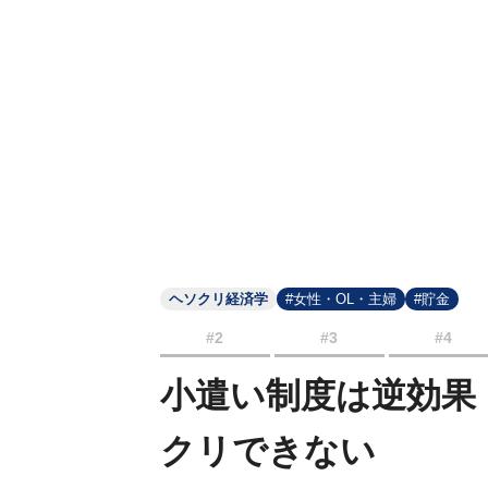
ヘソクリ経済学
#女性・OL・主婦
#貯金
#2
#3
#4
小遣い制度は逆効果！
クリできない