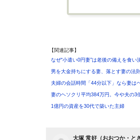
【関連記事】
なぜ“小遣い0円妻”は老後の備えを食い
男を大金持ちにする妻、落とす妻の法
夫婦の会話時間「44分以下」なら妻は
妻のヘソクリ平均384万円。今や夫の3
1億円の資産を30代で築いた主婦
大塚 常好（おおつか・と