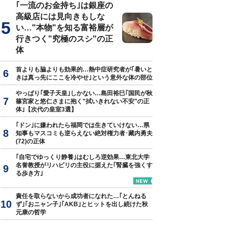
｢一流のお金持ち｣は銀座の
高級店には見向きもしな
い…"本物"を知る富裕層が
行きつく"究極のスシ"の正
体
首よりも脇よりも効果的…熱中症研究者が｢暑いと
きは真っ先にここを冷やせ｣という意外な体の部位
やっぱり｢愛子天皇｣しかない…島田裕巳｢国民が秋
篠宮家と悠仁さまに抱く"拭いきれない不安"の正
体｣【次代の皇室3選】
｢ドン｣に嫌われたら福岡では生きていけない…県
知事もマスコミも逆らえない絶対権力者･藏内勇夫
(72)の正体
｢自宅でゆっくり静養｣はむしろ逆効果…東北大学
名誉教授がリハビリの主役に据えた｢腎臓を強くす
る歩き方｣
責任を取らないから成功者になれた…｢とんねる
ず｣｢おニャン子｣｢AKB｣とヒットを出し続けた秋
元康の哲学