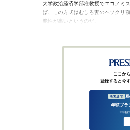
大学政治経済学部准教授でエコノミ
ば、この方式はむしろ妻のヘソクリ
能性が高いというのだ。
ここか
登録すると今
夏
8/31まで
年額プラ
※年額