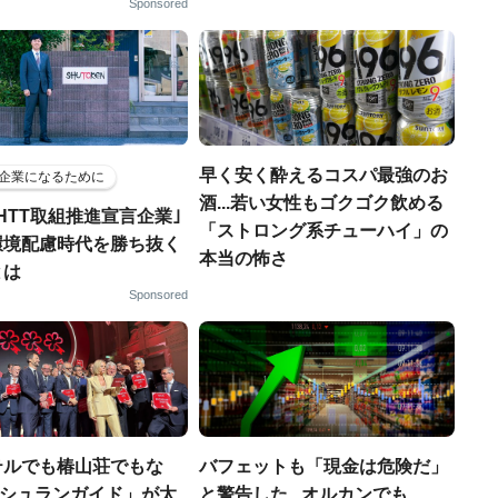
Sponsored
早く安く酔えるコスパ最強のお
企業になるために
酒...若い女性もゴクゴク飲める
HTT取組推進宣言企業｣
「ストロング系チューハイ」の
環境配慮時代を勝ち抜く
本当の怖さ
とは
Sponsored
テルでも椿山荘でもな
バフェットも「現金は危険だ」
「ミシュランガイド」が太
と警告した...オルカンでも