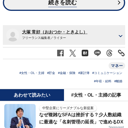
続きを読む
大塚 常好（おおつか・ときよし）
フリーランス編集者／ライター
マネー
#女性・OL・主婦
#貯金
#金融・保険
#家計簿
#コミュニケーション
#年収・給料
#離婚
あわせて読みたい
#女性・OL・主婦の記事
中堅企業にリーズナブルな新提案
なぜ複雑なSFAは挫折する？少人数組織
に最適な「名刺管理の延長」で進めるDX
Sponsored