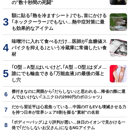
の"数十秒間の死闘"
額に貼る｢熱を冷ますシート｣でも､首にかける
｢ネッククーラー｣でもない…熱中症対策に最
も効果的なアイテム
味噌汁に入れて食べるだけ…医師が｢血糖値ス
パイクを抑える｣という冷蔵庫に常備したい食
材
｢O型→A型｣はいいけど､｢A型→O型｣はダメ…
誰にでも輸血できる｢万能血液｣の最後の落と
し穴
襟付きなのに周囲から｢だらしない｣と思われる…帰省の際に選
んではいけない｢ユニクロの2990円のポロシャツ｣
だから習近平は心底焦っている…中国のITもEVも壊滅させる力
を持つ日本が世界シェア8割を握る"素材"の名前
｢ボディーバッグ｣より評判が悪い…休日のイオンで見かける一
発で｢だらしないお父さん｣になるNGアイテム