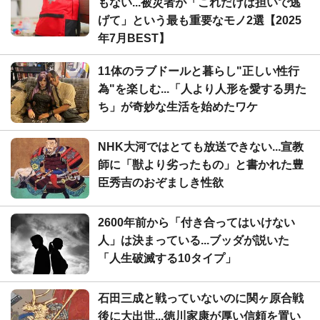
もない...被災者が「これだけは担いで逃
げて」という最も重要なモノ2選【2025
年7月BEST】
11体のラブドールと暮らし"正しい性行
為"を楽しむ...「人より人形を愛する男た
ち」が奇妙な生活を始めたワケ
NHK大河ではとても放送できない...宣教
師に「獣より劣ったもの」と書かれた豊
臣秀吉のおぞましき性欲
2600年前から「付き合ってはいけない
人」は決まっている...ブッダが説いた
「人生破滅する10タイプ」
石田三成と戦っていないのに関ヶ原合戦
後に大出世...徳川家康が厚い信頼を置い