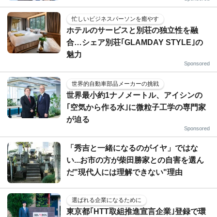
忙しいビジネスパーソンを癒やす
ホテルのサービスと別荘の独立性を融
合…シェア別荘｢GLAMDAY STYLE｣の
魅力
Sponsored
世界的自動車部品メーカーの挑戦
世界最小約1ナノメートル、アイシンの
｢空気から作る水｣に微粒子工学の専門家
が迫る
Sponsored
「秀吉と一緒になるのがイヤ」ではな
い...お市の方が柴田勝家との自害を選ん
だ"現代人には理解できない"理由
選ばれる企業になるために
東京都｢HTT取組推進宣言企業｣登録で環