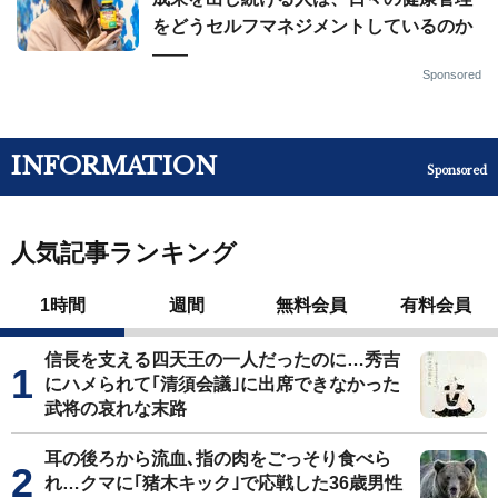
をどうセルフマネジメントしているのか
——
Sponsored
INFORMATION
Sponsored
人気記事ランキング
1時間
週間
無料会員
有料会員
信長を支える四天王の一人だったのに…秀吉
にハメられて｢清須会議｣に出席できなかった
武将の哀れな末路
耳の後ろから流血､指の肉をごっそり食べら
れ…クマに｢猪木キック｣で応戦した36歳男性