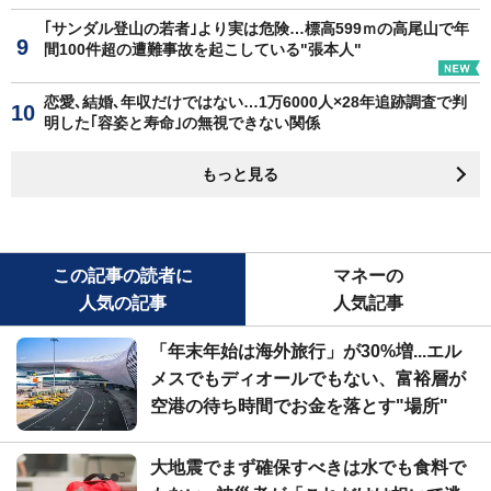
｢サンダル登山の若者｣より実は危険…標高599ｍの高尾山で年
間100件超の遭難事故を起こしている"張本人"
恋愛､結婚､年収だけではない…1万6000人×28年追跡調査で判
明した｢容姿と寿命｣の無視できない関係
もっと見る
この記事の読者に
マネーの
人気の記事
人気記事
「年末年始は海外旅行」が30%増...エル
メスでもディオールでもない、富裕層が
空港の待ち時間でお金を落とす"場所"
大地震でまず確保すべきは水でも食料で