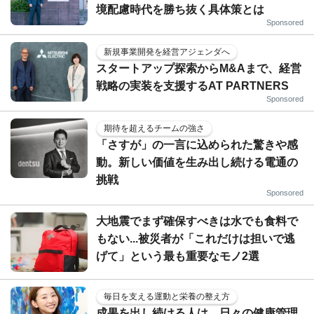
境配慮時代を勝ち抜く具体策とは
Sponsored
新規事業開発を経営アジェンダへ
スタートアップ探索からM&Aまで、経営
戦略の実装を支援するAT PARTNERS
Sponsored
期待を超えるチームの強さ
「さすが」の一言に込められた驚きや感
動。新しい価値を生み出し続ける電通の
挑戦
Sponsored
大地震でまず確保すべきは水でも食料で
もない...被災者が「これだけは担いで逃
げて」という最も重要なモノ2選
毎日を支える運動と栄養の整え方
成果を出し続ける人は、日々の健康管理