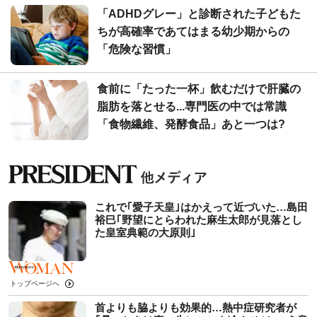
「ADHDグレー」と診断された子どもた
ちが高確率であてはまる幼少期からの
「危険な習慣」
食前に「たった一杯」飲むだけで肝臓の
脂肪を落とせる...専門医の中では常識
「食物繊維、発酵食品」あと一つは?
これで｢愛子天皇｣はかえって近づいた…島田
裕巳｢野望にとらわれた麻生太郎が見落とし
た皇室典範の大原則｣
トップページへ
首よりも脇よりも効果的…熱中症研究者が