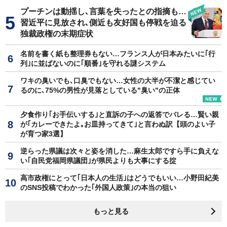
プーチンは動揺し､言葉を失ったとの指摘も…
習近平に見放され､側近も友好国も停戦を迫る
独裁政権の末期症状
名前を書く紙も整理券もない…フランス人が日本みたいに｢行
列｣に並ばないのに｢順番｣を守れる謎システム
ワキの臭いでも､口臭でもない…女性の大半が不潔と感じてい
るのに､75%の男性が見落としている"臭い"の正体
夕食作り｢お手伝いする｣と直訴の子への返答でバレる…賢い親
が｢カレーできたよ｡お皿持ってきて｣と言わぬ訳【頭のよい子
が育つ家3選】
逆らった県議は次々と姿を消した…麻生太郎ですら手に負えな
い｢自民党福岡県議団｣が県民よりも大事にする掟
高市政権にとって｢日本人の生活｣はどうでもいい…小野田紀美
のSNS投稿でわかった｢外国人政策｣の本当の狙い
もっと見る