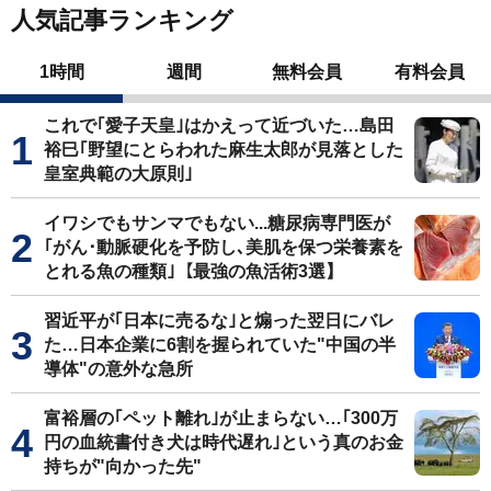
人気記事ランキング
1時間
週間
無料会員
有料会員
これで｢愛子天皇｣はかえって近づいた…島田
裕巳｢野望にとらわれた麻生太郎が見落とした
皇室典範の大原則｣
イワシでもサンマでもない...糖尿病専門医が
｢がん･動脈硬化を予防し､美肌を保つ栄養素を
とれる魚の種類｣【最強の魚活術3選】
習近平が｢日本に売るな｣と煽った翌日にバレ
た…日本企業に6割を握られていた"中国の半
導体"の意外な急所
富裕層の｢ペット離れ｣が止まらない…｢300万
円の血統書付き犬は時代遅れ｣という真のお金
持ちが"向かった先"