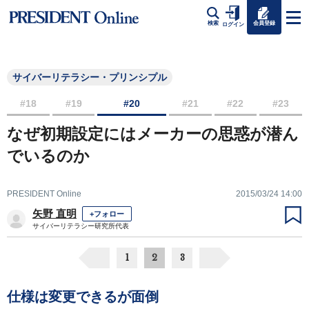
会員登録
検索
ログイン
サイバーリテラシー・プリンシプル
#18
#19
#20
#21
#22
#23
なぜ初期設定にはメーカーの思惑が潜ん
でいるのか
PRESIDENT Online
2015/03/24 14:00
矢野 直明
+フォロー
サイバーリテラシー研究所代表
1
2
3
仕様は変更できるが面倒