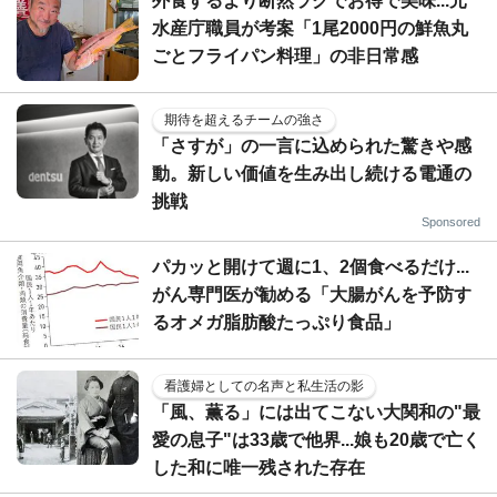
外食するより断然ラクでお得で美味...元
水産庁職員が考案「1尾2000円の鮮魚丸
ごとフライパン料理」の非日常感
期待を超えるチームの強さ
「さすが」の一言に込められた驚きや感
動。新しい価値を生み出し続ける電通の
挑戦
Sponsored
パカッと開けて週に1、2個食べるだけ...
がん専門医が勧める「大腸がんを予防す
るオメガ脂肪酸たっぷり食品」
看護婦としての名声と私生活の影
「風、薫る」には出てこない大関和の"最
愛の息子"は33歳で他界...娘も20歳で亡く
した和に唯一残された存在