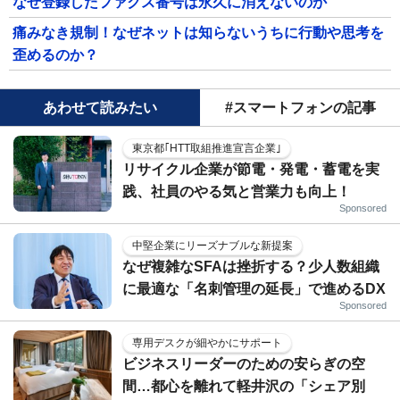
なぜ登録したファクス番号は永久に消えないのか
痛みなき規制！なぜネットは知らないうちに行動や思考を
歪めるのか？
あわせて読みたい
#スマートフォンの記事
東京都｢HTT取組推進宣言企業｣
リサイクル企業が節電・発電・蓄電を実
践、社員のやる気と営業力も向上！
Sponsored
中堅企業にリーズナブルな新提案
なぜ複雑なSFAは挫折する？少人数組織
に最適な「名刺管理の延長」で進めるDX
Sponsored
専用デスクが細やかにサポート
ビジネスリーダーのための安らぎの空
間…都心を離れて軽井沢の「シェア別