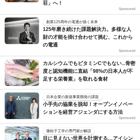
荘」へ！
Sponsored
創業125周年の電通が描く未来
125年磨き続けた課題解決力。多様な人
財の才能を掛け合わせて挑む、これから
の電通
Sponsored
カルシウムでもビタミンCでもない...骨密
度と認知機能に直結「98%の日本人が不
足する栄養素」を取れる食材
日本企業の新規事業開発の課題
小手先の協業を脱却！オープンイノベー
ションを経営アジェンダにする方法
Sponsored
微粒子工学の専門家が解説
目に見えない世界を計測する…アイシン