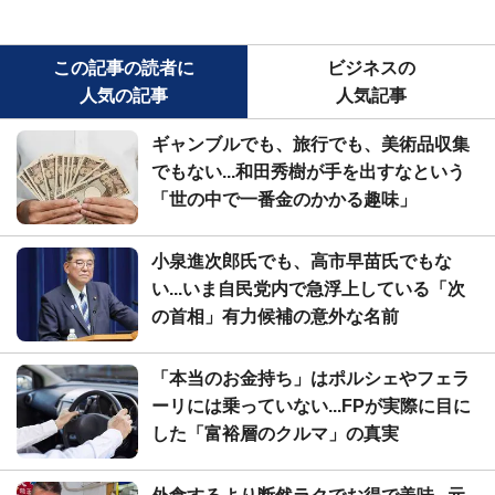
この記事の読者に
ビジネスの
人気の記事
人気記事
ギャンブルでも、旅行でも、美術品収集
でもない...和田秀樹が手を出すなという
「世の中で一番金のかかる趣味」
小泉進次郎氏でも、高市早苗氏でもな
い...いま自民党内で急浮上している「次
の首相」有力候補の意外な名前
「本当のお金持ち」はポルシェやフェラ
ーリには乗っていない...FPが実際に目に
した「富裕層のクルマ」の真実