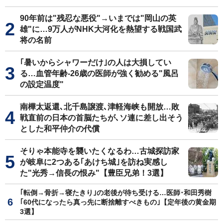
90年前は"残忍な悪役"→いまでは"岡山の英
雄"に…9万人がNHK大河化を熱望する戦国武
将の名前
｢暑いからシャワーだけ｣の人は大損してい
る…血管年齢-26歳の医師が強く勧める"風呂
の設定温度"
南樺太返還､北千島譲渡､津軽海峡も開放…敗
戦直前の日本の首脳たちが､ソ連に差し出そう
とした和平仲介の代償
そりゃ本能寺を襲いたくなるわ…古城探訪家
が岐阜に2つある｢あけち城｣を訪ね実感し
た"光秀→信長の恨み"【豊臣兄弟！3選】
｢転倒→骨折→寝たきり｣の老後が待ち受ける…医師･和田秀樹
｢60代になったら真っ先に断捨離すべきもの｣【定年後の黄金期
3選】