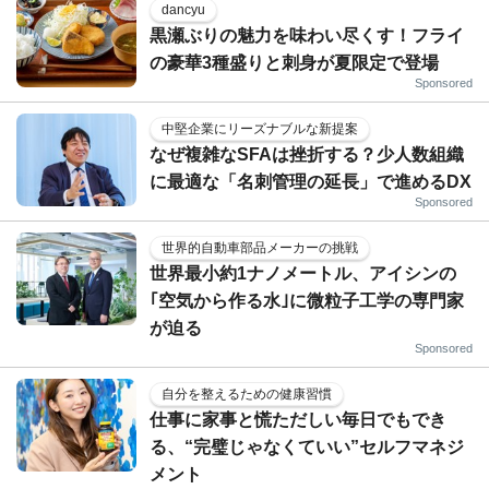
dancyu
黒瀬ぶりの魅力を味わい尽くす！フライ
の豪華3種盛りと刺身が夏限定で登場
Sponsored
中堅企業にリーズナブルな新提案
なぜ複雑なSFAは挫折する？少人数組織
に最適な「名刺管理の延長」で進めるDX
Sponsored
世界的自動車部品メーカーの挑戦
世界最小約1ナノメートル、アイシンの
｢空気から作る水｣に微粒子工学の専門家
が迫る
Sponsored
自分を整えるための健康習慣
仕事に家事と慌ただしい毎日でもでき
る、“完璧じゃなくていい”セルフマネジ
メント