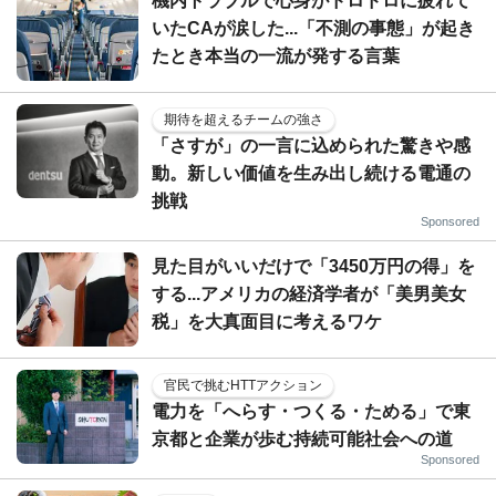
機内トラブルで心身がドロドロに疲れて
いたCAが涙した...「不測の事態」が起き
たとき本当の一流が発する言葉
期待を超えるチームの強さ
「さすが」の一言に込められた驚きや感
動。新しい価値を生み出し続ける電通の
挑戦
Sponsored
見た目がいいだけで「3450万円の得」を
する...アメリカの経済学者が「美男美女
税」を大真面目に考えるワケ
官民で挑むHTTアクション
電力を「へらす・つくる・ためる」で東
京都と企業が歩む持続可能社会への道
Sponsored