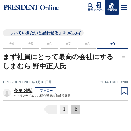
会員登録
検索
ログイン
「ついていきたいと思わせる」4つのカギ
#4
#5
#6
#7
#8
#9
まず社員にとって最高の会社にする －
しまむら 野中正人氏
PRESIDENT 2011年1月31日号
2014/11/01 18:00
奈良 雅弘
+フォロー
キャリアサイエンス研究所 代表取締役所長
1
2