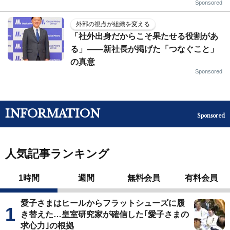
Sponsored
外部の視点が組織を変える
「社外出身だからこそ果たせる役割があ
る」――新社長が掲げた「つなぐこと」
の真意
Sponsored
INFORMATION
Sponsored
人気記事ランキング
1時間
週間
無料会員
有料会員
愛子さまはヒールからフラットシューズに履
き替えた…皇室研究家が確信した｢愛子さまの
求心力｣の根拠