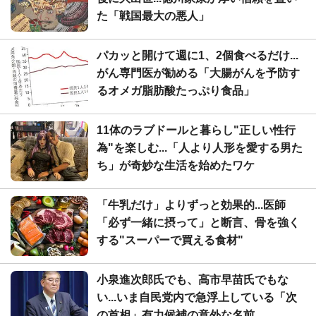
た「戦国最大の悪人」
パカッと開けて週に1、2個食べるだけ...
がん専門医が勧める「大腸がんを予防す
るオメガ脂肪酸たっぷり食品」
11体のラブドールと暮らし"正しい性行
為"を楽しむ...「人より人形を愛する男た
ち」が奇妙な生活を始めたワケ
「牛乳だけ」よりずっと効果的...医師
「必ず一緒に摂って」と断言、骨を強く
する"スーパーで買える食材"
小泉進次郎氏でも、高市早苗氏でもな
い...いま自民党内で急浮上している「次
の首相」有力候補の意外な名前