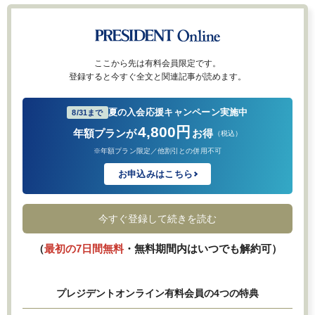
ここから先は有料会員限定です。
登録すると今すぐ全文と関連記事が読めます。
夏の入会応援キャンペーン実施中
8/31まで
4,800円
年額プランが
お得
（税込）
※年額プラン限定／他割引との併用不可
お申込みはこちら
今すぐ登録して続きを読む
（
最初の7日間無料
・無料期間内はいつでも解約可）
プレジデントオンライン有料会員の4つの特典