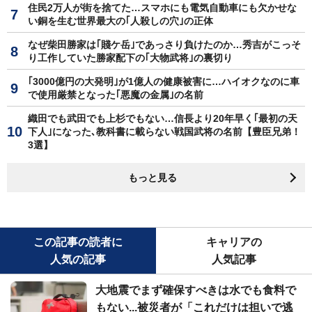
住民2万人が街を捨てた…スマホにも電気自動車にも欠かせな
い銅を生む世界最大の｢人殺しの穴｣の正体
なぜ柴田勝家は｢賤ケ岳｣であっさり負けたのか…秀吉がこっそ
り工作していた勝家配下の｢大物武将｣の裏切り
｢3000億円の大発明｣が1億人の健康被害に…ハイオクなのに車
で使用厳禁となった｢悪魔の金属｣の名前
織田でも武田でも上杉でもない…信長より20年早く｢最初の天
下人｣になった､教科書に載らない戦国武将の名前【豊臣兄弟！
3選】
もっと見る
この記事の読者に
キャリアの
人気の記事
人気記事
大地震でまず確保すべきは水でも食料で
もない...被災者が「これだけは担いで逃