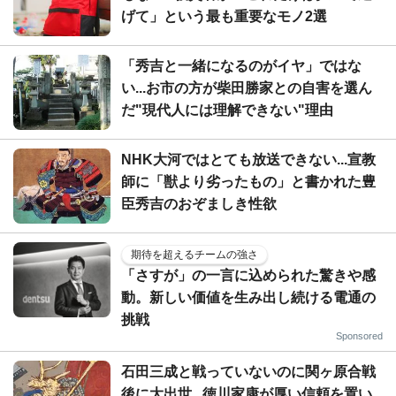
げて」という最も重要なモノ2選
「秀吉と一緒になるのがイヤ」ではな
い...お市の方が柴田勝家との自害を選ん
だ"現代人には理解できない"理由
NHK大河ではとても放送できない...宣教
師に「獣より劣ったもの」と書かれた豊
臣秀吉のおぞましき性欲
期待を超えるチームの強さ
「さすが」の一言に込められた驚きや感
動。新しい価値を生み出し続ける電通の
挑戦
Sponsored
石田三成と戦っていないのに関ヶ原合戦
後に大出世...徳川家康が厚い信頼を置い