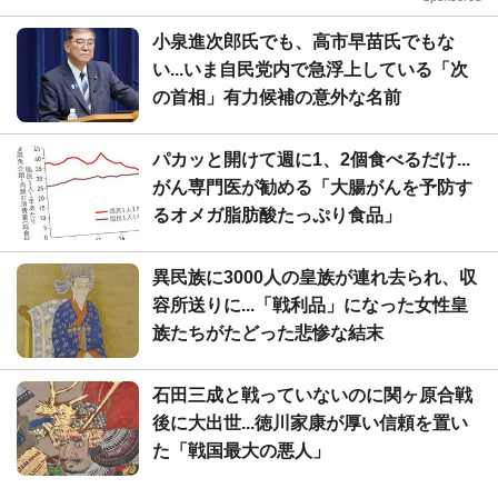
小泉進次郎氏でも、高市早苗氏でもな
い...いま自民党内で急浮上している「次
の首相」有力候補の意外な名前
パカッと開けて週に1、2個食べるだけ...
がん専門医が勧める「大腸がんを予防す
るオメガ脂肪酸たっぷり食品」
異民族に3000人の皇族が連れ去られ、収
容所送りに...「戦利品」になった女性皇
族たちがたどった悲惨な結末
石田三成と戦っていないのに関ヶ原合戦
後に大出世...徳川家康が厚い信頼を置い
た「戦国最大の悪人」