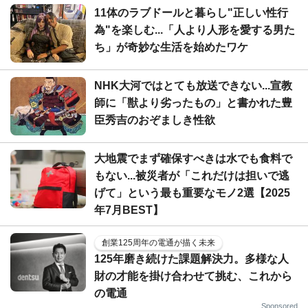
11体のラブドールと暮らし"正しい性行
為"を楽しむ...「人より人形を愛する男た
ち」が奇妙な生活を始めたワケ
NHK大河ではとても放送できない...宣教
師に「獣より劣ったもの」と書かれた豊
臣秀吉のおぞましき性欲
大地震でまず確保すべきは水でも食料で
もない...被災者が「これだけは担いで逃
げて」という最も重要なモノ2選【2025
年7月BEST】
創業125周年の電通が描く未来
125年磨き続けた課題解決力。多様な人
財の才能を掛け合わせて挑む、これから
の電通
Sponsored