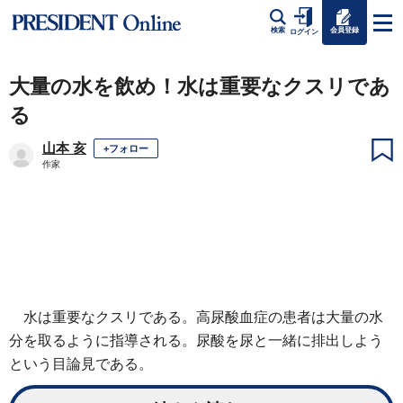
会員登録
検索
ログイン
大量の水を飲め！水は重要なクスリであ
る
山本 亥
+フォロー
作家
水は重要なクスリである。高尿酸血症の患者は大量の水
分を取るように指導される。尿酸を尿と一緒に排出しよう
という目論見である。