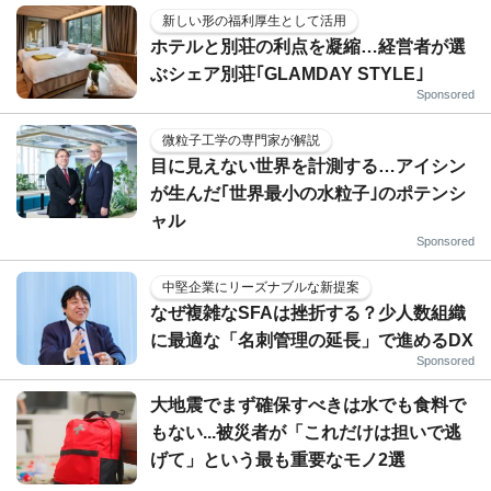
新しい形の福利厚生として活用
ホテルと別荘の利点を凝縮…経営者が選
ぶシェア別荘｢GLAMDAY STYLE｣
Sponsored
微粒子工学の専門家が解説
目に見えない世界を計測する…アイシン
が生んだ｢世界最小の水粒子｣のポテンシ
ャル
Sponsored
中堅企業にリーズナブルな新提案
なぜ複雑なSFAは挫折する？少人数組織
に最適な「名刺管理の延長」で進めるDX
Sponsored
大地震でまず確保すべきは水でも食料で
もない...被災者が「これだけは担いで逃
げて」という最も重要なモノ2選