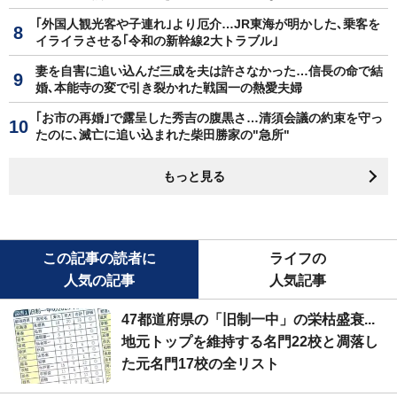
｢外国人観光客や子連れ｣より厄介…JR東海が明かした､乗客を
イライラさせる｢令和の新幹線2大トラブル｣
妻を自害に追い込んだ三成を夫は許さなかった…信長の命で結
婚､本能寺の変で引き裂かれた戦国一の熱愛夫婦
｢お市の再婚｣で露呈した秀吉の腹黒さ…清須会議の約束を守っ
たのに､滅亡に追い込まれた柴田勝家の"急所"
もっと見る
この記事の読者に
ライフの
人気の記事
人気記事
47都道府県の「旧制一中」の栄枯盛衰...
地元トップを維持する名門22校と凋落し
た元名門17校の全リスト