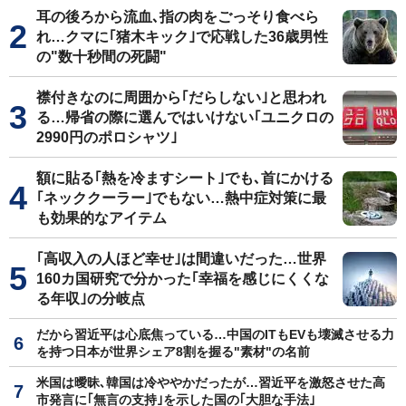
耳の後ろから流血､指の肉をごっそり食べら
れ…クマに｢猪木キック｣で応戦した36歳男性
の"数十秒間の死闘"
襟付きなのに周囲から｢だらしない｣と思われ
る…帰省の際に選んではいけない｢ユニクロの
2990円のポロシャツ｣
額に貼る｢熱を冷ますシート｣でも､首にかける
｢ネッククーラー｣でもない…熱中症対策に最
も効果的なアイテム
｢高収入の人ほど幸せ｣は間違いだった…世界
160カ国研究で分かった｢幸福を感じにくくな
る年収｣の分岐点
だから習近平は心底焦っている…中国のITもEVも壊滅させる力
を持つ日本が世界シェア8割を握る"素材"の名前
米国は曖昧､韓国は冷ややかだったが…習近平を激怒させた高
市発言に｢無言の支持｣を示した国の｢大胆な手法｣