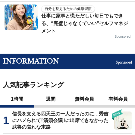
自分を整えるための健康習慣
仕事に家事と慌ただしい毎日でもでき
る、“完璧じゃなくていい”セルフマネジ
メント
Sponsored
INFORMATION
Sponsored
人気記事ランキング
1時間
週間
無料会員
有料会員
信長を支える四天王の一人だったのに…秀吉
にハメられて｢清須会議｣に出席できなかった
武将の哀れな末路