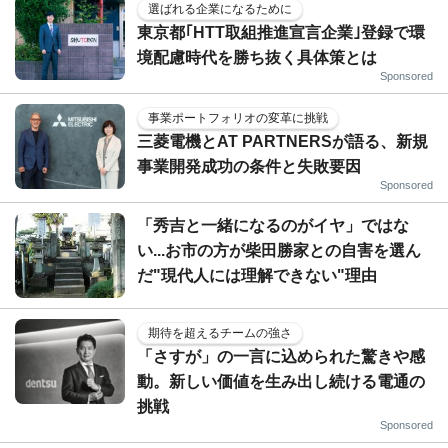
選ばれる企業になるために
東京都｢HTT取組推進宣言企業｣登録で環
境配慮時代を勝ち抜く具体策とは
Sponsored
事業ポートフォリオの変革に挑戦
三菱電機とAT PARTNERSが語る、新規
事業開発成功の条件と失敗要因
Sponsored
「秀吉と一緒になるのがイヤ」ではな
い...お市の方が柴田勝家との自害を選ん
だ"現代人には理解できない"理由
期待を超えるチームの強さ
「さすが」の一言に込められた驚きや感
動。新しい価値を生み出し続ける電通の
挑戦
Sponsored