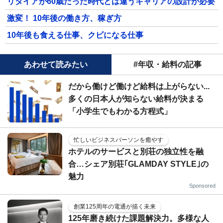
リタイアが60歳だった時代とは違うキャリアの設計が必要
激変！ 10年後の働き方、稼ぎ方
10年後も食える仕事、クビになる仕事
あわせて読みたい
#年収・給料の記事
だから働けど働けど給料は上がらない...
多くの日本人が知らない給料が決まる
「小学生でもわかる方程式」
忙しいビジネスパーソンを癒やす
ホテルのサービスと別荘の独立性を融
合…シェア別荘｢GLAMDAY STYLE｣の
魅力
Sponsored
創業125周年の電通が描く未来
125年磨き続けた課題解決力。多様な人