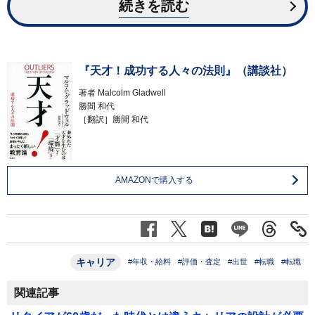
続きを読む
『天才！成功する人々の法則』（講談社）
著者
Malcolm Gladwell
勝間 和代
［翻訳］勝間 和代
AMAZONで購入する
キャリア
#年収・給料
#評価・査定
#出世
#転職
#転職
関連記事