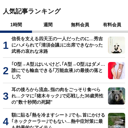
人気記事ランキング
1時間
週間
無料会員
有料会員
信長を支える四天王の一人だったのに…秀吉
にハメられて｢清須会議｣に出席できなかった
武将の哀れな末路
｢O型→A型｣はいいけど､｢A型→O型｣はダメ…
誰にでも輸血できる｢万能血液｣の最後の落と
し穴
耳の後ろから流血､指の肉をごっそり食べら
れ…クマに｢猪木キック｣で応戦した36歳男性
の"数十秒間の死闘"
額に貼る｢熱を冷ますシート｣でも､首にかける
｢ネッククーラー｣でもない…熱中症対策に最
も効果的なアイテム