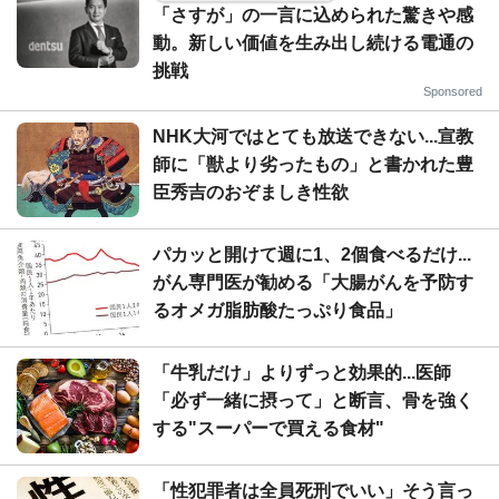
「さすが」の一言に込められた驚きや感
動。新しい価値を生み出し続ける電通の
挑戦
Sponsored
NHK大河ではとても放送できない...宣教
師に「獣より劣ったもの」と書かれた豊
臣秀吉のおぞましき性欲
パカッと開けて週に1、2個食べるだけ...
がん専門医が勧める「大腸がんを予防す
るオメガ脂肪酸たっぷり食品」
「牛乳だけ」よりずっと効果的...医師
「必ず一緒に摂って」と断言、骨を強く
する"スーパーで買える食材"
「性犯罪者は全員死刑でいい」そう言っ