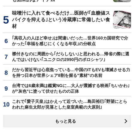
味噌汁に入れて食べるだけ…医師が｢血糖値ス
パイクを抑える｣という冷蔵庫に常備したい食
材
｢高収入の人ほど幸せ｣は間違いだった…世界160カ国研究で分
かった｢幸福を感じにくくなる年収｣の分岐点
襟付きなのに周囲から｢だらしない｣と思われる…帰省の際に選
んではいけない｢ユニクロの2990円のポロシャツ｣
だから習近平は心底焦っている…中国のITもEVも壊滅させる力
を持つ日本が世界シェア8割を握る"素材"の名前
台湾では6歳未満は鑑賞NGに…大人が震撼する映画｢ちいかわ｣
が"灰色"に塗って伏せたものの正体
これで｢愛子天皇｣はかえって近づいた…島田裕巳｢野望にとら
われた麻生太郎が見落とした皇室典範の大原則｣
もっと見る