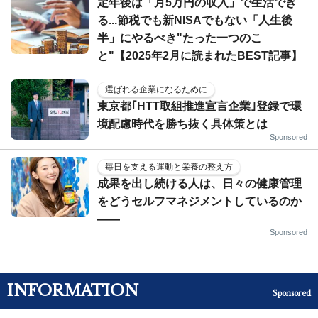
定年後は「月5万円の収入」で生活でき
る...節税でも新NISAでもない「人生後
半」にやるべき"たった一つのこ
と"【2025年2月に読まれたBEST記事】
選ばれる企業になるために
東京都｢HTT取組推進宣言企業｣登録で環
境配慮時代を勝ち抜く具体策とは
Sponsored
毎日を支える運動と栄養の整え方
成果を出し続ける人は、日々の健康管理
をどうセルフマネジメントしているのか
——
Sponsored
INFORMATION
Sponsored