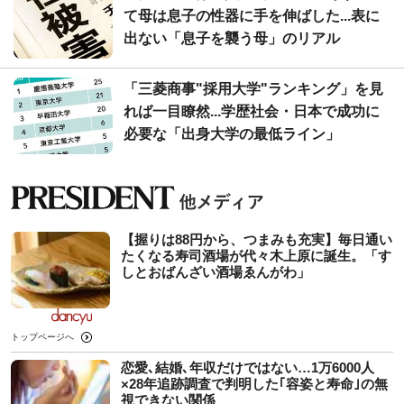
て母は息子の性器に手を伸ばした...表に
出ない「息子を襲う母」のリアル
「三菱商事"採用大学"ランキング」を見
れば一目瞭然...学歴社会・日本で成功に
必要な「出身大学の最低ライン」
【握りは88円から、つまみも充実】毎日通い
たくなる寿司酒場が代々木上原に誕生。「す
しとおばんざい酒場ゑんがわ」
トップページへ
恋愛､結婚､年収だけではない…1万6000人
×28年追跡調査で判明した｢容姿と寿命｣の無
視できない関係