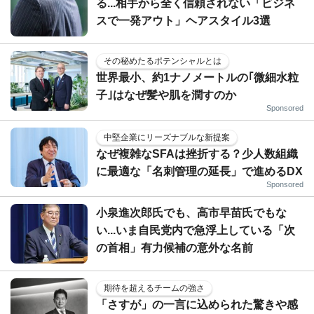
る...相手から全く信頼されない「ビジネ
スで一発アウト」ヘアスタイル3選
その秘めたるポテンシャルとは
世界最小、約1ナノメートルの｢微細水粒
子｣はなぜ髪や肌を潤すのか
Sponsored
中堅企業にリーズナブルな新提案
なぜ複雑なSFAは挫折する？少人数組織
に最適な「名刺管理の延長」で進めるDX
Sponsored
小泉進次郎氏でも、高市早苗氏でもな
い...いま自民党内で急浮上している「次
の首相」有力候補の意外な名前
期待を超えるチームの強さ
「さすが」の一言に込められた驚きや感