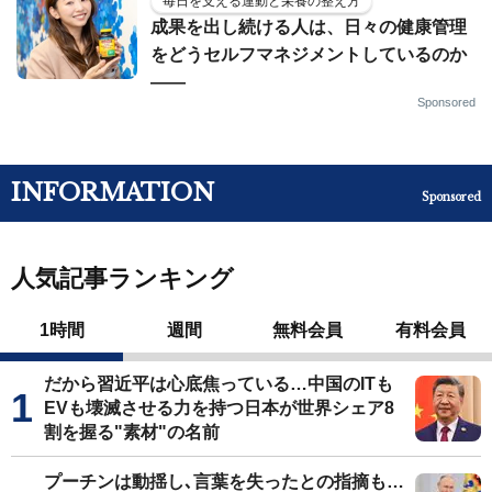
毎日を支える運動と栄養の整え方
成果を出し続ける人は、日々の健康管理
をどうセルフマネジメントしているのか
——
Sponsored
INFORMATION
Sponsored
人気記事ランキング
1時間
週間
無料会員
有料会員
だから習近平は心底焦っている…中国のITも
EVも壊滅させる力を持つ日本が世界シェア8
割を握る"素材"の名前
プーチンは動揺し､言葉を失ったとの指摘も…