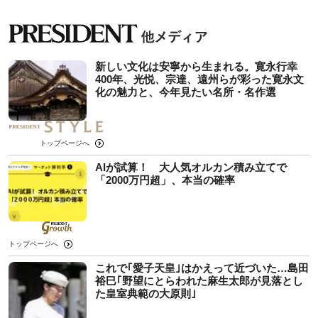
新しい文化は安寧から生まれる。寛永行幸
400年、光悦、宗達、遠州らが彩った寛永文
化の魅力と、今年見たい名所・名作選
トップページへ
AIが試算！ 大人気オルカン積み立てで
「2000万円超」、本当の確率
トップページへ
これで｢愛子天皇｣はかえって近づいた…島田
裕巳｢野望にとらわれた麻生太郎が見落とし
た皇室典範の大原則｣