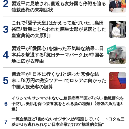
習近平に見放され､側近も友好国も停戦を迫る
独裁政権の末期症状
これで｢愛子天皇｣はかえって近づいた…島田
裕巳｢野望にとらわれた麻生太郎が見落とした
皇室典範の大原則｣
習近平が｢愛国心｣を煽った不気味な結果…日
本兵を撃退する｢抗日テーマパーク｣が中国各
地に広がる理由
習近平が｢日本に行くな｣と煽った悲惨な結
末…｢8万円の激安ツアー｣でロシアに向かった
中国人観光客の誤算
イワシでもサンマでもない...糖尿病専門医が｢がん･動脈硬化を
予防し､美肌を保つ栄養素をとれる魚の種類｣【最強の魚活術3
選】
一流企業ほど｢働かないオジサン｣が増殖していく…トヨタも三
菱UFJも逃れられない日本企業だけの"構造的欠陥"