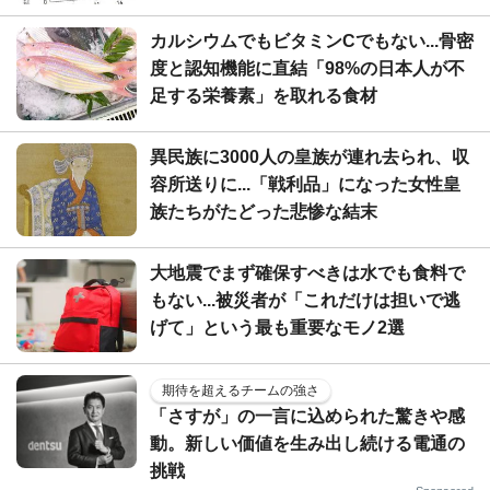
カルシウムでもビタミンCでもない...骨密
度と認知機能に直結「98%の日本人が不
足する栄養素」を取れる食材
異民族に3000人の皇族が連れ去られ、収
容所送りに...「戦利品」になった女性皇
族たちがたどった悲惨な結末
大地震でまず確保すべきは水でも食料で
もない...被災者が「これだけは担いで逃
げて」という最も重要なモノ2選
期待を超えるチームの強さ
「さすが」の一言に込められた驚きや感
動。新しい価値を生み出し続ける電通の
挑戦