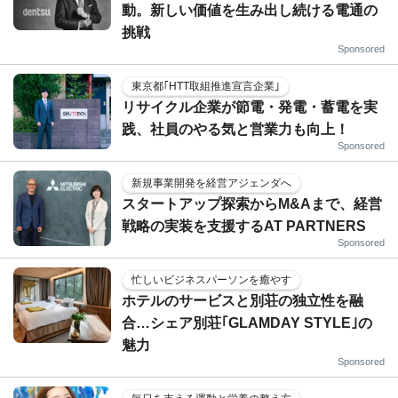
動。新しい価値を生み出し続ける電通の
挑戦
Sponsored
東京都｢HTT取組推進宣言企業｣
リサイクル企業が節電・発電・蓄電を実
践、社員のやる気と営業力も向上！
Sponsored
新規事業開発を経営アジェンダへ
スタートアップ探索からM&Aまで、経営
戦略の実装を支援するAT PARTNERS
Sponsored
忙しいビジネスパーソンを癒やす
ホテルのサービスと別荘の独立性を融
合…シェア別荘｢GLAMDAY STYLE｣の
魅力
Sponsored