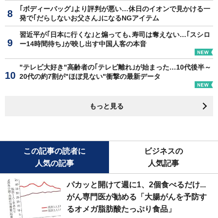
｢ボディーバッグ｣より評判が悪い…休日のイオンで見かける一
発で｢だらしないお父さん｣になるNGアイテム
習近平が｢日本に行くな｣と煽っても､寿司は奪えない…｢スシロ
ー14時間待ち｣が映し出す中国人客の本音
"テレビ大好き"高齢者の｢テレビ離れ｣が始まった…10代後半～
20代の約7割が"ほぼ見ない"衝撃の最新データ
もっと見る
この記事の読者に
ビジネスの
人気の記事
人気記事
パカッと開けて週に1、2個食べるだけ...
がん専門医が勧める「大腸がんを予防す
るオメガ脂肪酸たっぷり食品」