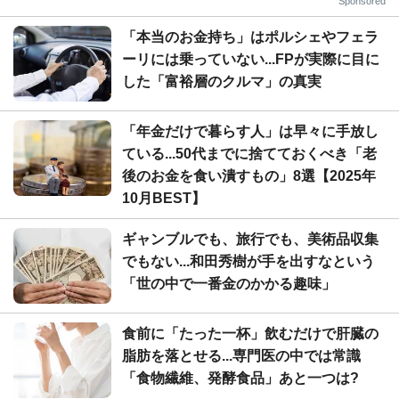
Sponsored
「本当のお金持ち」はポルシェやフェラ
ーリには乗っていない...FPが実際に目に
した「富裕層のクルマ」の真実
「年金だけで暮らす人」は早々に手放し
ている...50代までに捨てておくべき「老
後のお金を食い潰すもの」8選【2025年
10月BEST】
ギャンブルでも、旅行でも、美術品収集
でもない...和田秀樹が手を出すなという
「世の中で一番金のかかる趣味」
食前に「たった一杯」飲むだけで肝臓の
脂肪を落とせる...専門医の中では常識
「食物繊維、発酵食品」あと一つは?