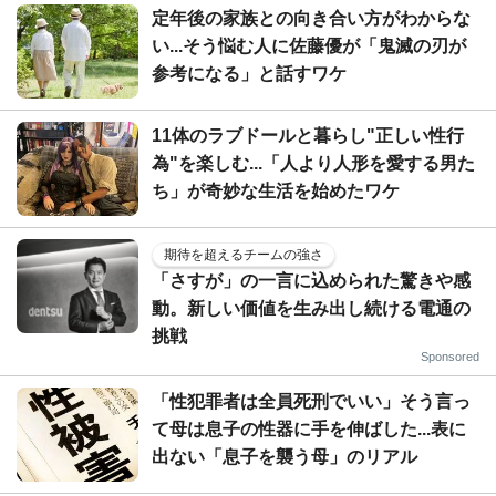
定年後の家族との向き合い方がわからな
い...そう悩む人に佐藤優が「鬼滅の刃が
参考になる」と話すワケ
11体のラブドールと暮らし"正しい性行
為"を楽しむ...「人より人形を愛する男た
ち」が奇妙な生活を始めたワケ
期待を超えるチームの強さ
「さすが」の一言に込められた驚きや感
動。新しい価値を生み出し続ける電通の
挑戦
Sponsored
「性犯罪者は全員死刑でいい」そう言っ
て母は息子の性器に手を伸ばした...表に
出ない「息子を襲う母」のリアル