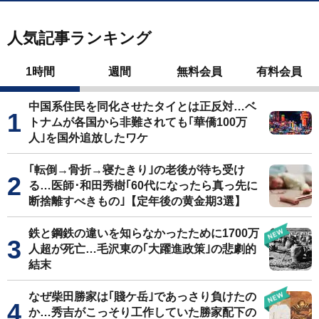
人気記事ランキング
1時間
週間
無料会員
有料会員
中国系住民を同化させたタイとは正反対…ベ
トナムが各国から非難されても｢華僑100万
人｣を国外追放したワケ
｢転倒→骨折→寝たきり｣の老後が待ち受け
る…医師･和田秀樹｢60代になったら真っ先に
断捨離すべきもの｣【定年後の黄金期3選】
鉄と鋼鉄の違いを知らなかったために1700万
人超が死亡…毛沢東の｢大躍進政策｣の悲劇的
結末
なぜ柴田勝家は｢賤ケ岳｣であっさり負けたの
か…秀吉がこっそり工作していた勝家配下の