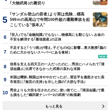
｢大物武将｣の裏切り
｢サンダル登山の若者｣より実は危険…標高
599ｍの高尾山で年間100件超の遭難事故を起
こしている"張本人"
｢収入｣でも｢金融知識｣でもない…物価高にも動じない､お金の
不安を解消する｢最強資産｣の正体
不足すると｢うつ病｣が増え､子どものIQに影響…東大教授｢脳の
ために欠かせないスーパーにある食材｣
信長を支える四天王の一人だったのに…秀吉にハメられて｢清
須会議｣に出席できなかった武将の哀れな末路
米国は曖昧､韓国は冷ややかだったが…習近平を激怒させた高
市発言に｢無言の支持｣を示した国の｢大胆な手法｣
秀吉よりも大役を任されたのに､使い捨てに…｢清須会議｣で最
も損をした"織田家ナンバー2の武将"の転落劇
もっと見る