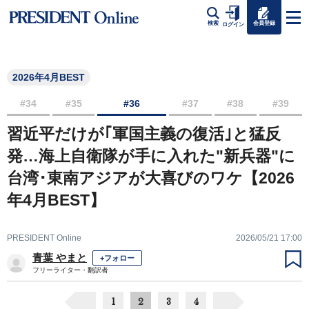
会員登録
検索
ログイン
2026年4月BEST
#34
#35
#36
#37
#38
#39
習近平だけが｢軍国主義の復活｣と猛反
発…海上自衛隊が手に入れた"新兵器"に
台湾･東南アジアが大喜びのワケ【2026
年4月BEST】
PRESIDENT Online
2026/05/21 17:00
青葉 やまと
+フォロー
フリーライター・翻訳者
1
2
3
4