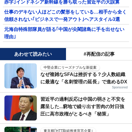
赤字｣インドネシア新幹線を勝ち取った習近平の大誤算
仕事のデキない人ほどこの髪形をしている…相手から全く
信頼されない｢ビジネスで一発アウト｣ヘアスタイル3選
元海自特殊部隊員が語る｢中国が尖閣諸島に手を出せない
理由｣
あわせて読みたい
#再配信の記事
中堅企業にリーズナブルな新提案
なぜ複雑なSFAは挫折する？少人数組織
に最適な「名刺管理の延長」で進めるDX
Sponsored
習近平の過剰反応は中国の弱さと不安を
露呈した...窮地で繰り出す苦肉の対日強
圧に高市政権がとるべき「秘策」
東京都｢HTT取組推進宣言企業｣