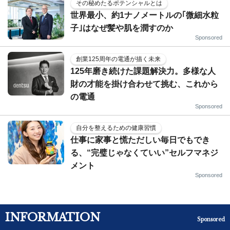
その秘めたるポテンシャルとは
世界最小、約1ナノメートルの｢微細水粒
子｣はなぜ髪や肌を潤すのか
Sponsored
創業125周年の電通が描く未来
125年磨き続けた課題解決力。多様な人
財の才能を掛け合わせて挑む、これから
の電通
Sponsored
自分を整えるための健康習慣
仕事に家事と慌ただしい毎日でもでき
る、“完璧じゃなくていい”セルフマネジ
メント
Sponsored
INFORMATION
Sponsored