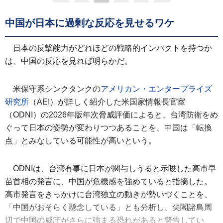
中国が日本に過剰な反応を見せるワケ
日本の反撃能力がどれほどの戦略的インパクトを持つか
は、中国の反応を見れば明らかだ。
米保守系シンクタンクの
アメリカン・エンタープライズ
研究所
（AEI）が詳しく紹介した米国家情報長官室
（ODNI）の2026年版年次脅威評価によると、台湾防衛をめ
ぐって日本の姿勢が変わりつつあることを、中国は「転換
点」とみなしている可能性が高いという。
ODNIは、台湾有事に日本が関与しうると示唆した高市早
苗首相の発言に、中国が危機感を強めていると指摘した。
高市発言をきっかけに台湾独立の動きが勢いづくことを、
「中国がおそらく懸念している」とも分析し、尖閣諸島周
辺で中国の威圧がさらに強まる恐れがあると警告してい