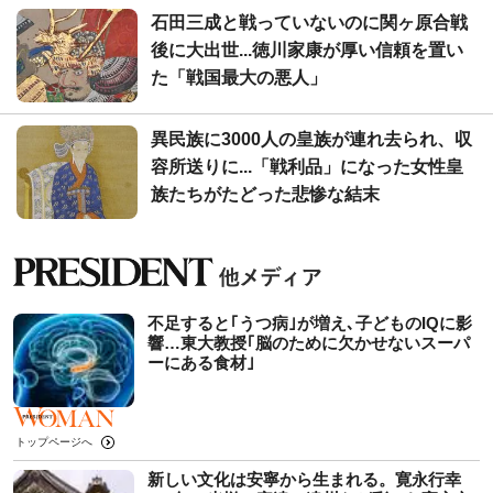
石田三成と戦っていないのに関ヶ原合戦
後に大出世...徳川家康が厚い信頼を置い
た「戦国最大の悪人」
異民族に3000人の皇族が連れ去られ、収
容所送りに...「戦利品」になった女性皇
族たちがたどった悲惨な結末
不足すると｢うつ病｣が増え､子どものIQに影
響…東大教授｢脳のために欠かせないスーパ
ーにある食材｣
トップページへ
新しい文化は安寧から生まれる。寛永行幸