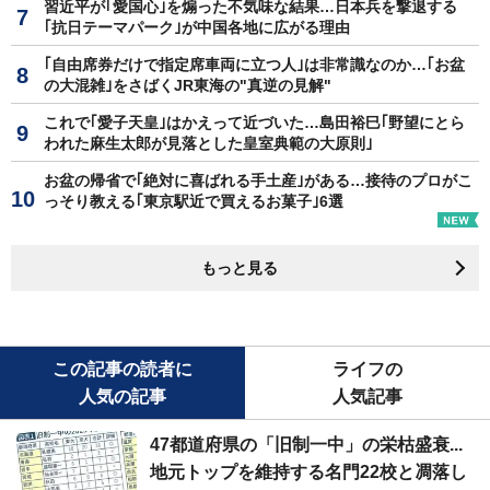
習近平が｢愛国心｣を煽った不気味な結果…日本兵を撃退する
｢抗日テーマパーク｣が中国各地に広がる理由
｢自由席券だけで指定席車両に立つ人｣は非常識なのか…｢お盆
の大混雑｣をさばくJR東海の"真逆の見解"
これで｢愛子天皇｣はかえって近づいた…島田裕巳｢野望にとら
われた麻生太郎が見落とした皇室典範の大原則｣
お盆の帰省で｢絶対に喜ばれる手土産｣がある…接待のプロがこ
っそり教える｢東京駅近で買えるお菓子｣6選
もっと見る
この記事の読者に
ライフの
人気の記事
人気記事
47都道府県の「旧制一中」の栄枯盛衰...
地元トップを維持する名門22校と凋落し