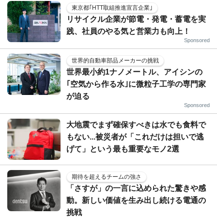
東京都｢HTT取組推進宣言企業｣
リサイクル企業が節電・発電・蓄電を実
践、社員のやる気と営業力も向上！
Sponsored
世界的自動車部品メーカーの挑戦
世界最小約1ナノメートル、アイシンの
｢空気から作る水｣に微粒子工学の専門家
が迫る
Sponsored
大地震でまず確保すべきは水でも食料で
もない...被災者が「これだけは担いで逃
げて」という最も重要なモノ2選
期待を超えるチームの強さ
「さすが」の一言に込められた驚きや感
動。新しい価値を生み出し続ける電通の
挑戦