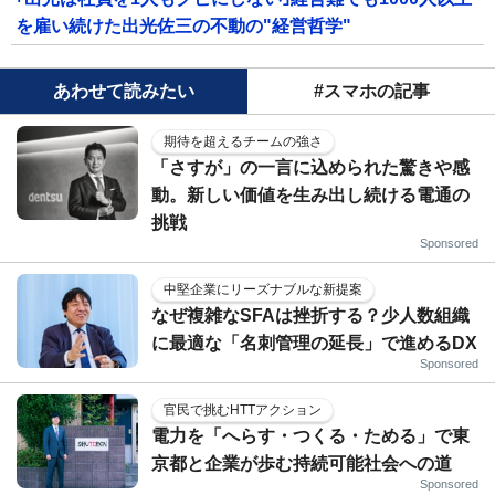
を雇い続けた出光佐三の不動の"経営哲学"
あわせて読みたい
#スマホの記事
期待を超えるチームの強さ
「さすが」の一言に込められた驚きや感
動。新しい価値を生み出し続ける電通の
挑戦
Sponsored
中堅企業にリーズナブルな新提案
なぜ複雑なSFAは挫折する？少人数組織
に最適な「名刺管理の延長」で進めるDX
Sponsored
官民で挑むHTTアクション
電力を「へらす・つくる・ためる」で東
京都と企業が歩む持続可能社会への道
Sponsored