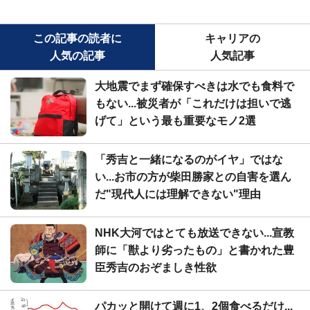
この記事の読者に
キャリアの
人気の記事
人気記事
大地震でまず確保すべきは水でも食料で
もない...被災者が「これだけは担いで逃
げて」という最も重要なモノ2選
「秀吉と一緒になるのがイヤ」ではな
い...お市の方が柴田勝家との自害を選ん
だ"現代人には理解できない"理由
NHK大河ではとても放送できない...宣教
師に「獣より劣ったもの」と書かれた豊
臣秀吉のおぞましき性欲
パカッと開けて週に1、2個食べるだけ...