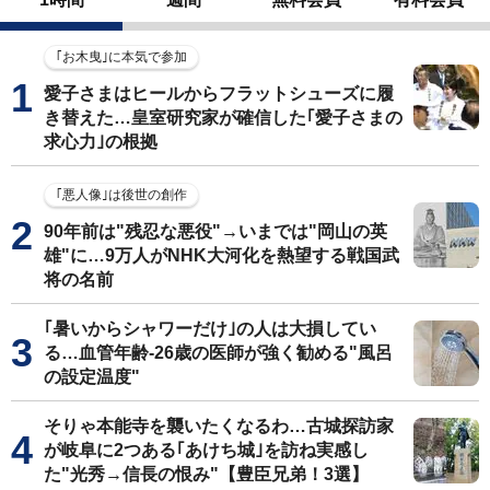
｢お木曳｣に本気で参加
愛子さまはヒールからフラットシューズに履
き替えた…皇室研究家が確信した｢愛子さまの
求心力｣の根拠
｢悪人像｣は後世の創作
90年前は"残忍な悪役"→いまでは"岡山の英
雄"に…9万人がNHK大河化を熱望する戦国武
将の名前
｢暑いからシャワーだけ｣の人は大損してい
る…血管年齢-26歳の医師が強く勧める"風呂
の設定温度"
そりゃ本能寺を襲いたくなるわ…古城探訪家
が岐阜に2つある｢あけち城｣を訪ね実感し
た"光秀→信長の恨み"【豊臣兄弟！3選】