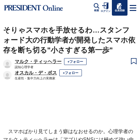
会員登録
検索
ログイン
そりゃスマホを手放せるわ…スタンフ
ォード大の行動学者が開発したスマホ依
存を断ち切る"小さすぎる第一歩"
マルク・ティッヘラー
+フォロー
認知心理学者
オスカル・デ・ボス
+フォロー
生産性・集中力向上の実務家
スマホばかり見てしまう癖はなおせるのか。心理学者の
マルク・ティッヘラーは「アプリやSNSには極めて強い中