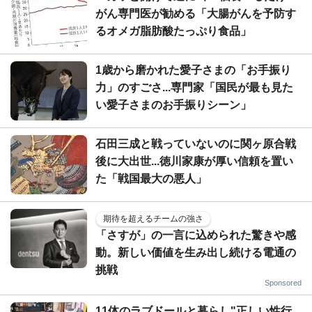
がん専門医が勧める「大腸がんを予防す
るオメガ脂肪酸たっぷり食品」
1歳から磨かれた愛子さまの「お手振り
力」のすごさ...専門家「国民が最も見た
い愛子さまのお手振りシーン」
石田三成と戦っていないのに関ヶ原合戦
後に大出世...徳川家康が厚い信頼を置い
た「戦国最大の悪人」
期待を超えるチームの強さ
「さすが」の一言に込められた驚きや感
動。新しい価値を生み出し続ける電通の
挑戦
Sponsored
11体のラブドールと暮らし"正しい性行