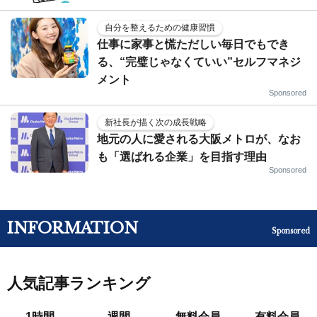
自分を整えるための健康習慣
仕事に家事と慌ただしい毎日でもでき
る、“完璧じゃなくていい”セルフマネジ
メント
Sponsored
新社長が描く次の成長戦略
地元の人に愛される大阪メトロが、なお
も「選ばれる企業」を目指す理由
Sponsored
INFORMATION
Sponsored
人気記事ランキング
1時間
週間
無料会員
有料会員