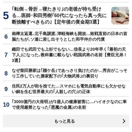
｢転倒→骨折→寝たきり｣の老後が待ち受け
る…医師･和田秀樹｢60代になったら真っ先に
断捨離すべきもの｣【定年後の黄金期3選】
南樺太返還､北千島譲渡､津軽海峡も開放…敗戦直前の日本の首
脳たちが､ソ連に差し出そうとした和平仲介の代償
織田でも武田でも上杉でもない…信長より20年早く｢最初の天
下人｣になった､教科書に載らない戦国武将の名前【豊臣兄弟！
3選】
なぜ柴田勝家は｢賤ケ岳｣であっさり負けたのか…秀吉がこっそ
り工作していた勝家配下の｢大物武将｣の裏切り
住民2万人が街を捨てた…スマホにも電気自動車にも欠かせな
い銅を生む世界最大の｢人殺しの穴｣の正体
｢3000億円の大発明｣が1億人の健康被害に…ハイオクなのに車
で使用厳禁となった｢悪魔の金属｣の名前
もっと見る