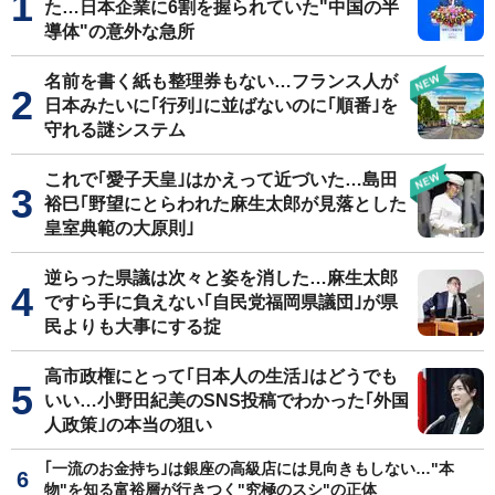
た…日本企業に6割を握られていた"中国の半
導体"の意外な急所
名前を書く紙も整理券もない…フランス人が
日本みたいに｢行列｣に並ばないのに｢順番｣を
守れる謎システム
これで｢愛子天皇｣はかえって近づいた…島田
裕巳｢野望にとらわれた麻生太郎が見落とした
皇室典範の大原則｣
逆らった県議は次々と姿を消した…麻生太郎
ですら手に負えない｢自民党福岡県議団｣が県
民よりも大事にする掟
高市政権にとって｢日本人の生活｣はどうでも
いい…小野田紀美のSNS投稿でわかった｢外国
人政策｣の本当の狙い
｢一流のお金持ち｣は銀座の高級店には見向きもしない…"本
物"を知る富裕層が行きつく"究極のスシ"の正体