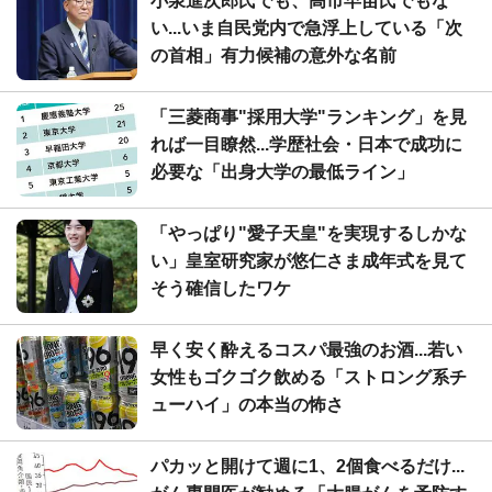
小泉進次郎氏でも、高市早苗氏でもな
い...いま自民党内で急浮上している「次
の首相」有力候補の意外な名前
「三菱商事"採用大学"ランキング」を見
れば一目瞭然...学歴社会・日本で成功に
必要な「出身大学の最低ライン」
「やっぱり"愛子天皇"を実現するしかな
い」皇室研究家が悠仁さま成年式を見て
そう確信したワケ
早く安く酔えるコスパ最強のお酒...若い
女性もゴクゴク飲める「ストロング系チ
ューハイ」の本当の怖さ
パカッと開けて週に1、2個食べるだけ...