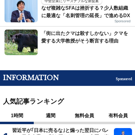
中堅企業にリーズナブルな新提案
なぜ複雑なSFAは挫折する？少人数組織
に最適な「名刺管理の延長」で進めるDX
Sponsored
「街に出たクマは殺すしかない」クマを
愛する大学教授がそう断言する理由
INFORMATION
Sponsored
人気記事ランキング
1時間
週間
無料会員
有料会員
習近平が｢日本に売るな｣と煽った翌日にバレ