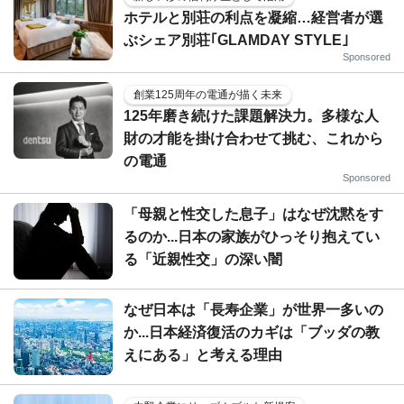
ホテルと別荘の利点を凝縮…経営者が選
ぶシェア別荘｢GLAMDAY STYLE｣
Sponsored
創業125周年の電通が描く未来
125年磨き続けた課題解決力。多様な人
財の才能を掛け合わせて挑む、これから
の電通
Sponsored
「母親と性交した息子」はなぜ沈黙をす
るのか...日本の家族がひっそり抱えてい
る「近親性交」の深い闇
なぜ日本は「長寿企業」が世界一多いの
か...日本経済復活のカギは「ブッダの教
えにある」と考える理由