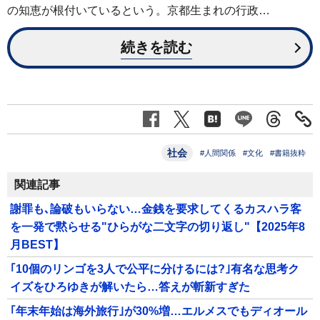
の知恵が根付いているという。京都生まれの行政…
続きを読む
社会
#人間関係
#文化
#書籍抜粋
関連記事
謝罪も､論破もいらない…金銭を要求してくるカスハラ客
を一発で黙らせる"ひらがな二文字の切り返し"【2025年8
月BEST】
｢10個のリンゴを3人で公平に分けるには?｣有名な思考ク
イズをひろゆきが解いたら…答えが斬新すぎた
｢年末年始は海外旅行｣が30%増…エルメスでもディオール