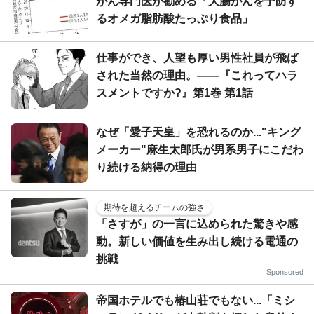
がん専門医が勧める「大腸がんを予防す
るオメガ脂肪酸たっぷり食品」
仕事ができ、人望も厚い男性社員が飛ば
された当然の理由。――『これってハラ
スメントですか?』第1巻 第1話
なぜ「愛子天皇」を恐れるのか..."キング
メーカー"麻生太郎氏が男系男子にこだわ
り続ける納得の理由
期待を超えるチームの強さ
「さすが」の一言に込められた驚きや感
動。新しい価値を生み出し続ける電通の
挑戦
Sponsored
帝国ホテルでも椿山荘でもない...「ミシ