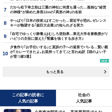
だから松下幸之助は三重の神社に何度も通った…孤独な"経営
の神様"が崇めた身長12mの｢異形の神｣の名前
やっぱり｢日本の技術｣はすごかった…習近平が恐れ､ゼレンス
キーが熱望する｢超巨大企業｣の知られざる実力
｢自宅でゆっくり静養｣はむしろ逆効果…東北大学名誉教授がリ
ハビリの主役に据えた｢腎臓を強くする歩き方｣
夕食作り｢お手伝いする｣と直訴の子への返答でバレる…賢い親
が｢カレーできたよ｡お皿持ってきて｣と言わぬ訳【頭のよい子
が育つ家3選】
もっと見る
この記事の読者に
社会の
人気の記事
人気記事