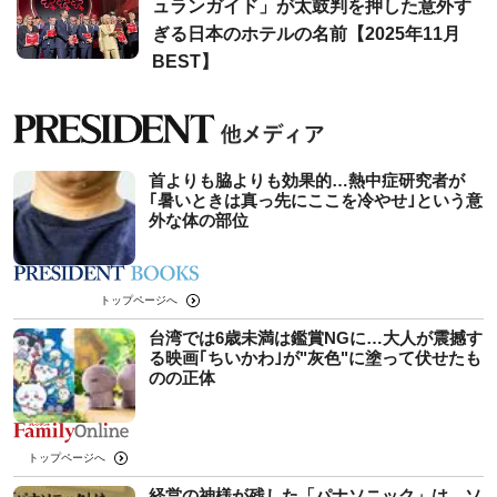
ュランガイド」が太鼓判を押した意外す
ぎる日本のホテルの名前【2025年11月
BEST】
首よりも脇よりも効果的…熱中症研究者が
｢暑いときは真っ先にここを冷やせ｣という意
外な体の部位
トップページへ
台湾では6歳未満は鑑賞NGに…大人が震撼す
る映画｢ちいかわ｣が"灰色"に塗って伏せたも
のの正体
トップページへ
経営の神様が残した「パナソニック」は、ソ