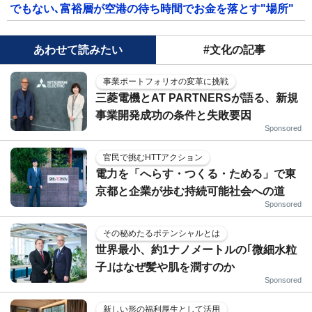
でもない､富裕層が空港の待ち時間でお金を落とす"場所"
あわせて読みたい
#文化の記事
事業ポートフォリオの変革に挑戦
三菱電機とAT PARTNERSが語る、新規
事業開発成功の条件と失敗要因
Sponsored
官民で挑むHTTアクション
電力を「へらす・つくる・ためる」で東
京都と企業が歩む持続可能社会への道
Sponsored
その秘めたるポテンシャルとは
世界最小、約1ナノメートルの｢微細水粒
子｣はなぜ髪や肌を潤すのか
Sponsored
新しい形の福利厚生として活用