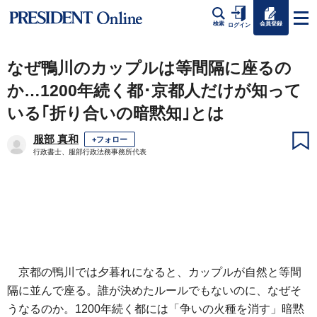
会員登録
検索
ログイン
なぜ鴨川のカップルは等間隔に座るの
か…1200年続く都･京都人だけが知って
いる｢折り合いの暗黙知｣とは
服部 真和
+フォロー
行政書士、服部行政法務事務所代表
京都の鴨川では夕暮れになると、カップルが自然と等間
隔に並んで座る。誰が決めたルールでもないのに、なぜそ
うなるのか。1200年続く都には「争いの火種を消す」暗黙