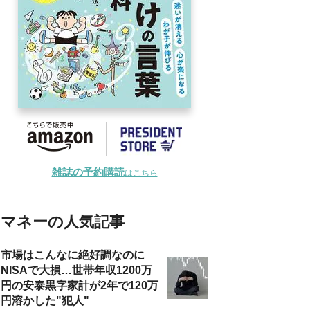
雑誌の予約購読
はこちら
マネーの人気記事
市場はこんなに絶好調なのに
NISAで大損…世帯年収1200万
円の安泰黒字家計が2年で120万
円溶かした"犯人"