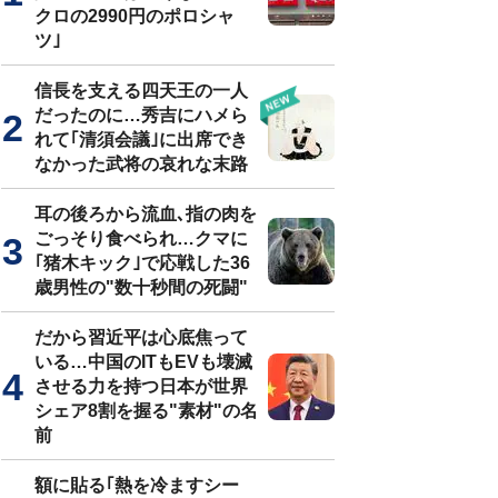
クロの2990円のポロシャ
ツ｣
信長を支える四天王の一人
だったのに…秀吉にハメら
れて｢清須会議｣に出席でき
なかった武将の哀れな末路
耳の後ろから流血､指の肉を
ごっそり食べられ…クマに
｢猪木キック｣で応戦した36
歳男性の"数十秒間の死闘"
だから習近平は心底焦って
いる…中国のITもEVも壊滅
させる力を持つ日本が世界
シェア8割を握る"素材"の名
前
額に貼る｢熱を冷ますシー