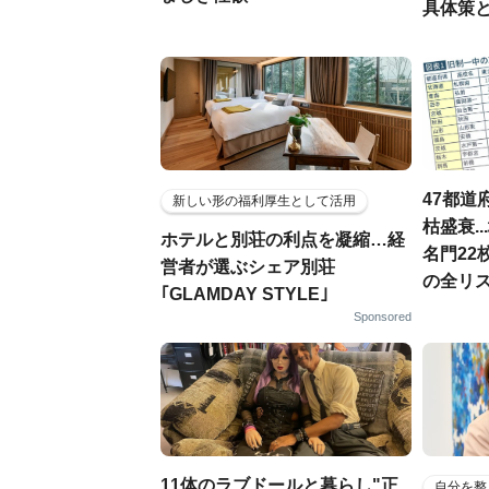
具体策
47都道
新しい形の福利厚生として活用
枯盛衰.
ホテルと別荘の利点を凝縮…経
名門22
営者が選ぶシェア別荘
の全リ
｢GLAMDAY STYLE｣
Sponsored
11体のラブドールと暮らし"正
自分を整