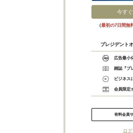
今すぐ
（
最初の7日間無
プレジデントオ
広告最小
雑誌『プ
ビジネス
会員限定
有料会員
ログ