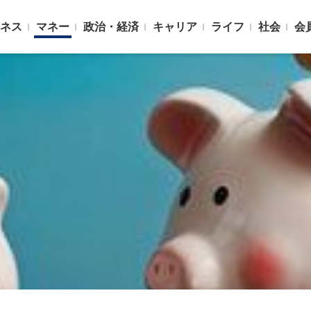
ネス
マネー
政治・経済
キャリア
ライフ
社会
会