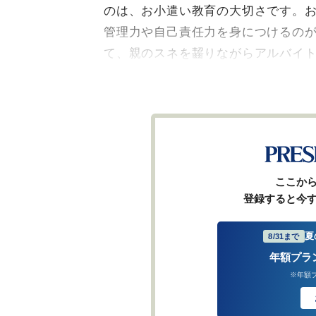
のは、お小遣い教育の大切さです。
管理力や自己責任力を身につけるの
て、親のスネを齧りながらアルバイ
ここか
登録すると今
夏
8/31まで
年額プラ
※年額