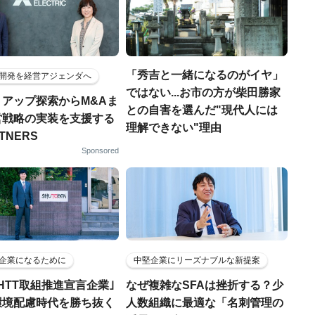
「秀吉と一緒になるのがイヤ」
開発を経営アジェンダへ
ではない...お市の方が柴田勝家
トアップ探索からM&Aま
との自害を選んだ"現代人には
営戦略の実装を支援する
理解できない"理由
RTNERS
Sponsored
企業になるために
中堅企業にリーズナブルな新提案
HTT取組推進宣言企業｣
なぜ複雑なSFAは挫折する？少
環境配慮時代を勝ち抜く
人数組織に最適な「名刺管理の