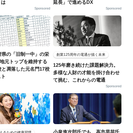
とは
延長」で進めるDX
Sponsored
Sponsored
府県の「旧制一中」の栄
創業125周年の電通が描く未来
..地元トップを維持する
125年磨き続けた課題解決力。
校と凋落した元名門17校
多様な人財の才能を掛け合わせ
スト
て挑む、これからの電通
Sponsored
小泉進次郎氏でも、高市早苗氏
えるための健康習慣