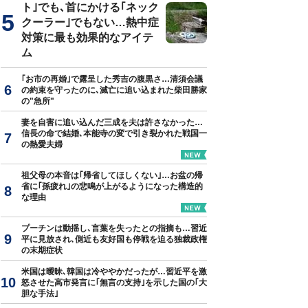
ト｣でも､首にかける｢ネック
クーラー｣でもない…熱中症
対策に最も効果的なアイテ
ム
｢お市の再婚｣で露呈した秀吉の腹黒さ…清須会議
の約束を守ったのに､滅亡に追い込まれた柴田勝家
の"急所"
妻を自害に追い込んだ三成を夫は許さなかった…
信長の命で結婚､本能寺の変で引き裂かれた戦国一
の熱愛夫婦
祖父母の本音は｢帰省してほしくない｣…お盆の帰
省に｢孫疲れ｣の悲鳴が上がるようになった構造的
な理由
プーチンは動揺し､言葉を失ったとの指摘も…習近
平に見放され､側近も友好国も停戦を迫る独裁政権
の末期症状
米国は曖昧､韓国は冷ややかだったが…習近平を激
怒させた高市発言に｢無言の支持｣を示した国の｢大
胆な手法｣