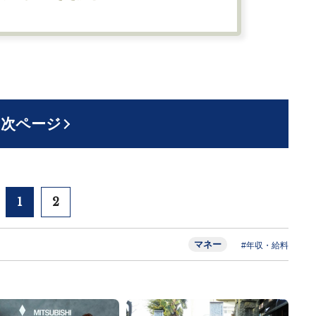
次ページ
1
2
マネー
#年収・給料