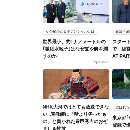
その秘めたるポテンシャルとは
新規事業
世界最小、約1ナノメートルの
スター
｢微細水粒子｣はなぜ髪や肌を潤
で、経
すのか
AT PA
Sponsored
NHK大河ではとても放送できな
選ばれる
い...宣教師に「獣より劣ったも
東京都｢
の」と書かれた豊臣秀吉のおぞ
登録で
ましき性欲