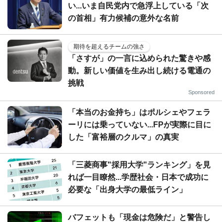
い...いま自民党内で急浮上している「次
の首相」有力候補の意外な名前
期待を超えるチームの強さ
「さすが」の一言に込められた驚きや感
動。新しい価値を生み出し続ける電通の
挑戦
Sponsored
「本当のお金持ち」はポルシェやフェラ
ーリには乗っていない...FPが実際に目に
した「富裕層のクルマ」の真実
「三菱商事"採用大学"ランキング」を見
れば一目瞭然...学歴社会・日本で成功に
必要な「出身大学の最低ライン」
バフェットも「現金は危険だ」と警告し