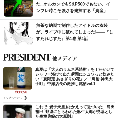
た...オルカンでもS&P500でもない、イ
ンフレ時こそ強さを発揮する「資産」
無茶な納期で制作したアイドルの衣装
が、ライブ中に破れてしまった!――『し
すたれじすた』第1巻 第1話
真夏は「大人のラムネ系焼酎」を！汗かいて
シャワー浴びて出た瞬間にシュワっと飲みた
い「夏限定 あさぎりの花」／「鳥酎 神田大
手町」中瀬店長の激推し銘柄vol.1
トップページへ
これで｢愛子天皇｣はかえって近づいた…島田
裕巳｢野望にとらわれた麻生太郎が見落とし
た皇室典範の大原則｣