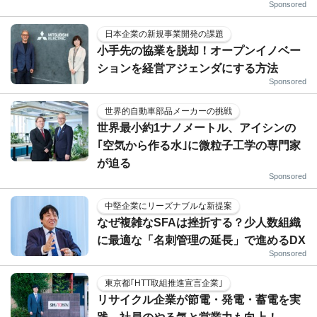
Sponsored
日本企業の新規事業開発の課題
小手先の協業を脱却！オープンイノベー
ションを経営アジェンダにする方法
Sponsored
世界的自動車部品メーカーの挑戦
世界最小約1ナノメートル、アイシンの
｢空気から作る水｣に微粒子工学の専門家
が迫る
Sponsored
中堅企業にリーズナブルな新提案
なぜ複雑なSFAは挫折する？少人数組織
に最適な「名刺管理の延長」で進めるDX
Sponsored
東京都｢HTT取組推進宣言企業｣
リサイクル企業が節電・発電・蓄電を実