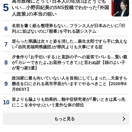
高市政権にとって｢日本人の生活｣はどうでも
いい…小野田紀美のSNS投稿でわかった｢外国
人政策｣の本当の狙い
名前を書く紙も整理券もない…フランス人が日本みたいに｢行
列｣に並ばないのに｢順番｣を守れる謎システム
逆らった県議は次々と姿を消した…麻生太郎ですら手に負えな
い｢自民党福岡県議団｣が県民よりも大事にする掟
夕食作り｢お手伝いする｣と直訴の子への返答でバレる…賢い親
が｢カレーできたよ｡お皿持ってきて｣と言わぬ訳【頭のよい子
が育つ家3選】
政治家に最も向いていない人を首相にしてしまった…天皇すら
懸念を口にされる高市早苗がいますぐやるべきこと【2026年6
月BEST】
首よりも脇よりも効果的…熱中症研究者が｢暑いときは真っ先
にここを冷やせ｣という意外な体の部位
もっと見る