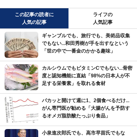
この記事の読者に
ライフの
人気の記事
人気記事
ギャンブルでも、旅行でも、美術品収集
でもない...和田秀樹が手を出すなという
「世の中で一番金のかかる趣味」
カルシウムでもビタミンCでもない...骨密
度と認知機能に直結「98%の日本人が不
足する栄養素」を取れる食材
パカッと開けて週に1、2個食べるだけ...
がん専門医が勧める「大腸がんを予防す
るオメガ脂肪酸たっぷり食品」
小泉進次郎氏でも、高市早苗氏でもな