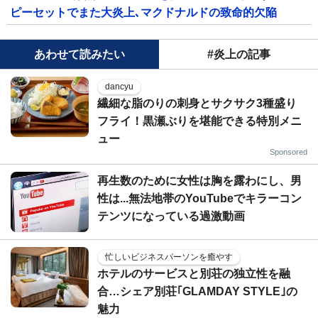
ピーセットでまた大炎上､マクドナルドの致命的欠陥
あわせて読みたい
#炎上の記事
dancyu
繊細な脂のりの刺身とサクサク3種盛り
フライ！黒瀬ぶりを堪能できる特別メニ
ュー
Sponsored
再生数のために女性は胸を露わにし、男
性は...無法地帯のYouTubeでキラーコン
テンツになっている過激動画
忙しいビジネスパーソンを癒やす
ホテルのサービスと別荘の独立性を融
合…シェア別荘｢GLAMDAY STYLE｣の
魅力