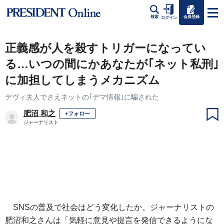
会員登録
検索
ログイン
正義感が人を殺すトリガーになってい
る…いつの間にかあなたが｢ネット私刑｣
に加担してしまうメカニズム
デヴィ夫人でさえネットの｢デマ情報｣に騙された
肥沼 和之
+フォロー
ジャーナリスト
SNSの普及で社会はどう変化したか。ジャーナリストの
肥沼和之さんは「気軽に意見や提言を発信できるようにな