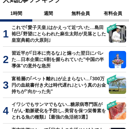
1時間
週間
無料会員
有料会員
これで｢愛子天皇｣はかえって近づいた…島田
裕巳｢野望にとらわれた麻生太郎が見落とした
皇室典範の大原則｣
習近平が｢日本に売るな｣と煽った翌日にバレ
た…日本企業に6割を握られていた"中国の半
導体"の意外な急所
富裕層の｢ペット離れ｣が止まらない…｢300万
円の血統書付き犬は時代遅れ｣という真のお金
持ちが"向かった先"
イワシでもサンマでもない...糖尿病専門医が
｢がん･動脈硬化を予防し､美背を保つ栄養素を
とれる魚の種類｣【最強の魚活術3選】