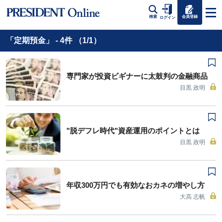
会員登録
検索
ログイン
「定期預金」 - 4件 （1/1）
専門家が投資ビギナーに太鼓判の金融商品
目黒 政明
"脱デフレ時代"資産運用のポイントとは
目黒 政明
年収300万円でも有効なおカネの増やし方
大高 志帆