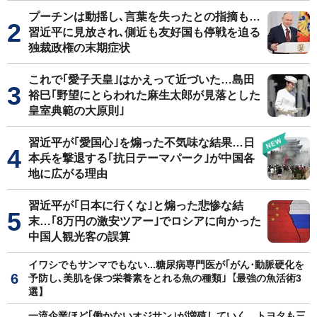
プーチンは動揺し､言葉を失ったとの指摘も…
習近平に見放され､側近も友好国も停戦を迫る
独裁政権の末期症状
これで｢愛子天皇｣はかえって近づいた…島田
裕巳｢野望にとらわれた麻生太郎が見落とした
皇室典範の大原則｣
習近平が｢愛国心｣を煽った不気味な結果…日
本兵を撃退する｢抗日テーマパーク｣が中国各
地に広がる理由
習近平が｢日本に行くな｣と煽った悲惨な結
末…｢8万円の激安ツアー｣でロシアに向かった
中国人観光客の誤算
イワシでもサンマでもない...糖尿病専門医が｢がん･動脈硬化を
予防し､美肌を保つ栄養素をとれる魚の種類｣【最強の魚活術3
選】
一流企業ほど｢働かないオジサン｣が増殖していく…トヨタも三