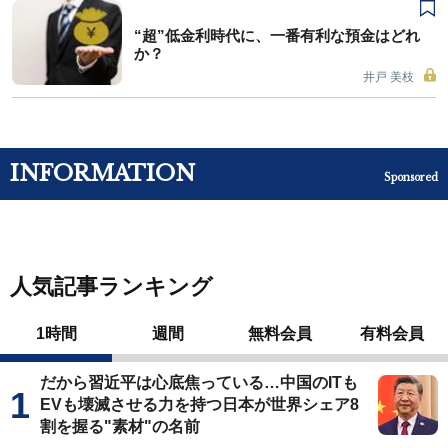
“超”低金利時代に、一番有利な預金はどれ
か？
井戸 美枝
INFORMATION
Sponsored
人気記事ランキング
1時間
週間
無料会員
有料会員
だから習近平は心底焦っている…中国のITも
EVも壊滅させる力を持つ日本が世界シェア8
割を握る"素材"の名前