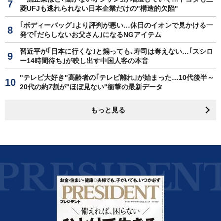
菱UFJも逃れられない日本企業だけの"構造的欠陥"
｢ボディーバッグ｣より評判が悪い…休日のイオンで見かける一
発で｢だらしないお父さん｣になるNGアイテム
習近平が｢日本に行くな｣と煽っても､寿司は奪えない…｢スシロ
ー14時間待ち｣が映し出す中国人客の本音
"テレビ大好き"高齢者の｢テレビ離れ｣が始まった…10代後半～
20代の約7割が"ほぼ見ない"衝撃の最新データ
もっと見る