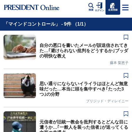
会員登録
検索
ログイン
「マインドコントロール」 - 9件 （1/1）
自分の悪口を書いたメールが誤送信されてき
た…｢避けられない批判をどうするか｣ブッダ
の明快な教え
藤本 梨恵子
思い通りにならないイライラはほとんど無意
味だった…本当に頭を集中すべき｢たった3
つ｣の分野
ブリジッド・ディレイニー
元信者が旧統一教会を批判するとどんな目に
遭うか…｢一般人を装った信者｣が送ってくる