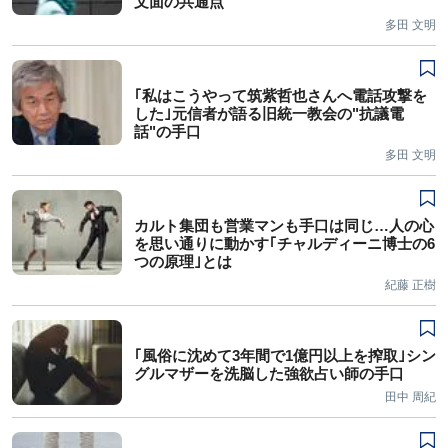
文面の共通点
多田 文明
｢私はこうやって筑紫哲也さんへ電話攻撃を
した｣元信者が語る旧統一教会の"抗議電
話"の手口
多田 文明
カルト集団も営業マンも手口は同じ…人の心
を思い通りに動かす｢チャルディーニ博士の6
つの原理｣とは
紀藤 正樹
｢風俗に沈めて3年間で1億円以上を搾取｣シン
グルマザーを洗脳した強欲占い師の手口
田中 周紀