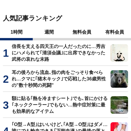
人気記事ランキング
1時間
週間
無料会員
有料会員
信長を支える四天王の一人だったのに…秀吉
にハメられて｢清須会議｣に出席できなかった
武将の哀れな末路
耳の後ろから流血､指の肉をごっそり食べら
れ…クマに｢猪木キック｣で応戦した36歳男性
の"数十秒間の死闘"
額に貼る｢熱を冷ますシート｣でも､首にかける
｢ネッククーラー｣でもない…熱中症対策に最
も効果的なアイテム
｢O型→A型｣はいいけど､｢A型→O型｣はダメ…
誰にでも輸血できる｢万能血液｣の最後の落と