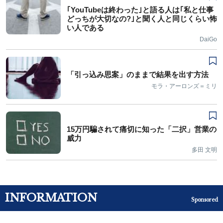
｢YouTubeは終わった｣と語る人は｢私と仕事
どっちが大切なの?｣と聞く人と同じくらい怖
い人である
DaiGo
「引っ込み思案」のままで結果を出す方法
モラ・アーロンズ＝ミリ
15万円騙されて痛切に知った「二択」営業の
威力
多田 文明
INFORMATION
Sponsored