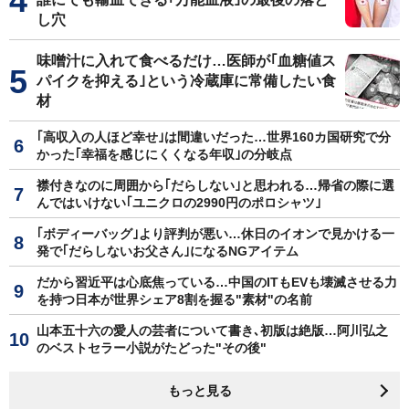
し穴
味噌汁に入れて食べるだけ…医師が｢血糖値ス
パイクを抑える｣という冷蔵庫に常備したい食
材
｢高収入の人ほど幸せ｣は間違いだった…世界160カ国研究で分
かった｢幸福を感じにくくなる年収｣の分岐点
襟付きなのに周囲から｢だらしない｣と思われる…帰省の際に選
んではいけない｢ユニクロの2990円のポロシャツ｣
｢ボディーバッグ｣より評判が悪い…休日のイオンで見かける一
発で｢だらしないお父さん｣になるNGアイテム
だから習近平は心底焦っている…中国のITもEVも壊滅させる力
を持つ日本が世界シェア8割を握る"素材"の名前
山本五十六の愛人の芸者について書き､初版は絶版…阿川弘之
のベストセラー小説がたどった"その後"
もっと見る