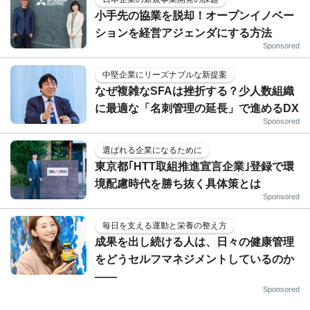
小手先の協業を脱却！オープンイノベー
ションを経営アジェンダにする方法
Sponsored
中堅企業にリーズナブルな新提案
なぜ複雑なSFAは挫折する？少人数組織
に最適な「名刺管理の延長」で進めるDX
Sponsored
選ばれる企業になるために
東京都｢HTT取組推進宣言企業｣登録で環
境配慮時代を勝ち抜く具体策とは
Sponsored
毎日を支える運動と栄養の整え方
成果を出し続ける人は、日々の健康管理
をどうセルフマネジメントしているのか
——
Sponsored