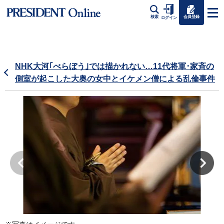
会員登録
検索
ログイン
NHK大河｢べらぼう｣では描かれない…11代将軍･家斉の
側室が起こした大奥の女中とイケメン僧による乱倫事件