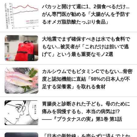
パカッと開けて週に1、2個食べるだけ...
がん専門医が勧める「大腸がんを予防す
るオメガ脂肪酸たっぷり食品」
大地震でまず確保すべきは水でも食料で
もない...被災者が「これだけは担いで逃
げて」という最も重要なモノ2選
カルシウムでもビタミンCでもない...骨密
度と認知機能に直結「98%の日本人が不
足する栄養素」を取れる食材
胃腸炎と診断された子ども。母のために
痛みを我慢するも、本当の病気は!?
――『プラタナスの実』第1巻 第1話
「日本の新幹線」を売らずに済んでよか