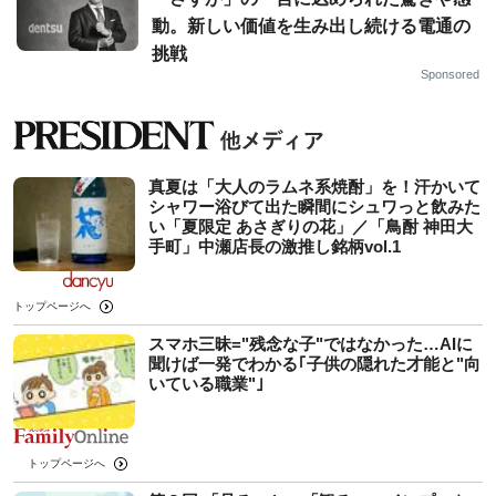
動。新しい価値を生み出し続ける電通の
挑戦
Sponsored
真夏は「大人のラムネ系焼酎」を！汗かいて
シャワー浴びて出た瞬間にシュワっと飲みた
い「夏限定 あさぎりの花」／「鳥酎 神田大
手町」中瀬店長の激推し銘柄vol.1
トップページへ
スマホ三昧="残念な子"ではなかった…AIに
聞けば一発でわかる｢子供の隠れた才能と"向
いている職業"｣
トップページへ