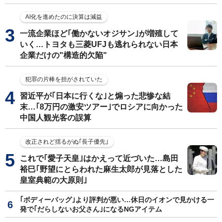
AI化を進めたのに決算は減益
一流企業ほど｢働かないオジサン｣が増殖して
いく…トヨタも三菱UFJも逃れられない日本
企業だけの"構造的欠陥"
犯罪の片棒を担がされていた
習近平が｢日本に行くな｣と煽った悲惨な結
末…｢8万円の激安ツアー｣でロシアに向かった
中国人観光客の誤算
改正されど揺るがぬ｢長子優先｣
これで｢愛子天皇｣はかえって近づいた…島田
裕巳｢野望にとらわれた麻生太郎が見落とした
皇室典範の大原則｣
｢ボディーバッグ｣より評判が悪い…休日のイオンで見かける一
発で｢だらしないお父さん｣になるNGアイテム