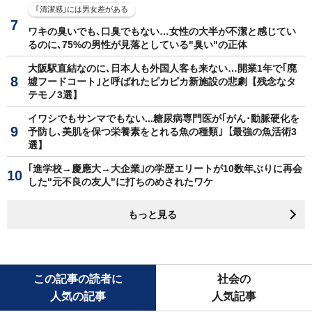
｢清潔感｣には男女差がある
ワキの臭いでも､口臭でもない…女性の大半が不潔と感じてい
るのに､75%の男性が見落としている"臭い"の正体
大阪駅直結なのに､日本人も外国人客も来ない…開業1年で｢廃
墟フードコート｣と呼ばれたピカピカ新施設の悲劇【残念なタ
テモノ3選】
イワシでもサンマでもない...糖尿病専門医が｢がん･動脈硬化を
予防し､美肌を保つ栄養素をとれる魚の種類｣【最強の魚活術3
選】
｢進学校→慶應大→大企業｣の学歴エリートが10数年ぶりに再会
した"元不良の友人"に打ちのめされたワケ
もっと見る
この記事の読者に
社会の
人気の記事
人気記事