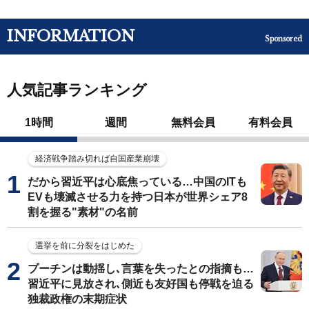
INFORMATION
Sponsored
人気記事ランキング
1時間
週間
無料会員
有料会員
経済戦争踏み切れば自国産業崩壊
だから習近平は心底焦っている…中国のITも
EVも壊滅させる力を持つ日本が世界シェア8
割を握る"素材"の名前
選挙を前に分裂をはじめた
プーチンは動揺し､言葉を失ったとの指摘も…
習近平に見放され､側近も友好国も停戦を迫る
独裁政権の末期症状