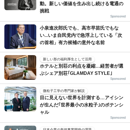
動。新しい価値を生み出し続ける電通の
挑戦
Sponsored
小泉進次郎氏でも、高市早苗氏でもな
い...いま自民党内で急浮上している「次
の首相」有力候補の意外な名前
新しい形の福利厚生として活用
ホテルと別荘の利点を凝縮…経営者が選
ぶシェア別荘｢GLAMDAY STYLE｣
Sponsored
微粒子工学の専門家が解説
目に見えない世界を計測する…アイシン
が生んだ｢世界最小の水粒子｣のポテンシ
ャル
Sponsored
日本企業の新規事業開発の課題