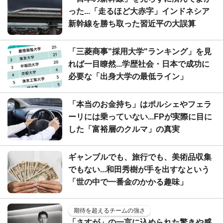
った...「走るほど大赤字」インドネシア
新幹線を勝ち取った習近平の大誤算
「三菱商事"採用大学"ランキング」を見
れば一目瞭然...学歴社会・日本で成功に
必要な「出身大学の最低ライン」
「本当のお金持ち」はポルシェやフェラ
ーリには乗っていない...FPが実際に目に
した「富裕層のクルマ」の真実
ギャンブルでも、旅行でも、美術品収集
でもない...和田秀樹が手を出すなという
「世の中で一番金のかかる趣味」
期待を超えるチームの強さ
「さすが」の一言に込められた驚きや感