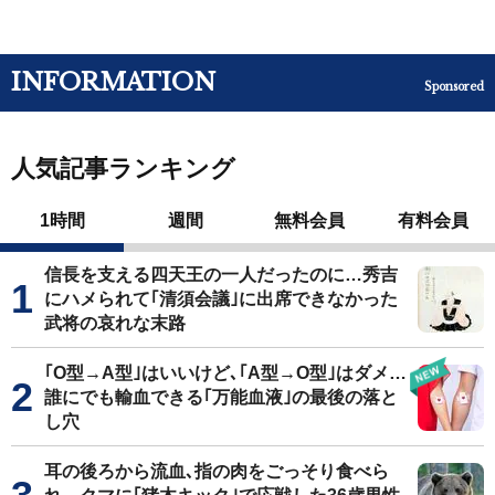
INFORMATION
Sponsored
人気記事ランキング
1時間
週間
無料会員
有料会員
信長を支える四天王の一人だったのに…秀吉
にハメられて｢清須会議｣に出席できなかった
武将の哀れな末路
｢O型→A型｣はいいけど､｢A型→O型｣はダメ…
誰にでも輸血できる｢万能血液｣の最後の落と
し穴
耳の後ろから流血､指の肉をごっそり食べら