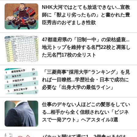
NHK大河ではとても放送できない...宣教
師に「獣より劣ったもの」と書かれた豊
臣秀吉のおぞましき性欲
47都道府県の「旧制一中」の栄枯盛衰...
地元トップを維持する名門22校と凋落し
た元名門17校の全リスト
「三菱商事"採用大学"ランキング」を見
れば一目瞭然...学歴社会・日本で成功に
必要な「出身大学の最低ライン」
仕事のデキない人ほどこの髪形をしてい
る...相手から全く信頼されない「ビジネ
スで一発アウト」ヘアスタイル3選
パカッと開けて週に1、2個食べるだけ...