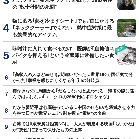
れ…クマに｢猪木キック｣で応戦した36歳男性
の"数十秒間の死闘"
額に貼る｢熱を冷ますシート｣でも､首にかける
｢ネッククーラー｣でもない…熱中症対策に最
も効果的なアイテム
味噌汁に入れて食べるだけ…医師が｢血糖値ス
パイクを抑える｣という冷蔵庫に常備したい食
材
｢高収入の人ほど幸せ｣は間違いだった…世界160カ国研究で分
かった｢幸福を感じにくくなる年収｣の分岐点
襟付きなのに周囲から｢だらしない｣と思われる…帰省の際に選
んではいけない｢ユニクロの2990円のポロシャツ｣
だから習近平は心底焦っている…中国のITもEVも壊滅させる力
を持つ日本が世界シェア8割を握る"素材"の名前
台湾では6歳未満は鑑賞NGに…大人が震撼する映画｢ちいかわ｣
が"灰色"に塗って伏せたものの正体