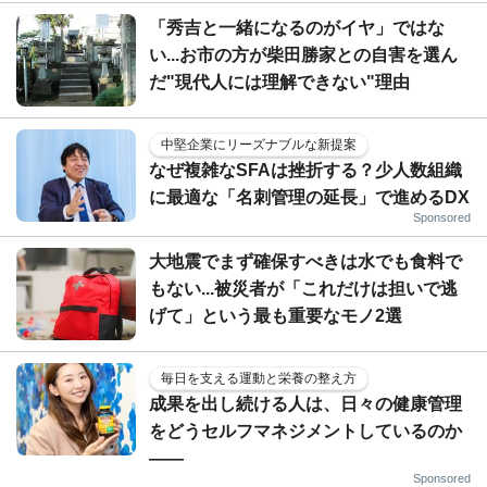
「秀吉と一緒になるのがイヤ」ではな
い...お市の方が柴田勝家との自害を選ん
だ"現代人には理解できない"理由
中堅企業にリーズナブルな新提案
なぜ複雑なSFAは挫折する？少人数組織
に最適な「名刺管理の延長」で進めるDX
Sponsored
大地震でまず確保すべきは水でも食料で
もない...被災者が「これだけは担いで逃
げて」という最も重要なモノ2選
毎日を支える運動と栄養の整え方
成果を出し続ける人は、日々の健康管理
をどうセルフマネジメントしているのか
——
Sponsored