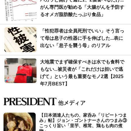
がん専門医が勧める「大腸がんを予防す
るオメガ脂肪酸たっぷり食品」
「性犯罪者は全員死刑でいい」そう言っ
て母は息子の性器に手を伸ばした...表に
出ない「息子を襲う母」のリアル
大地震でまず確保すべきは水でも食料で
もない...被災者が「これだけは担いで逃
げて」という最も重要なモノ2選【2025
年7月BEST】
【日本酒達人たちの、家呑み「リピートつま
み」帖】ジョン・ゴントナーさんのつまみ③
こっくり旨い「里芋、椎茸、鶏もも肉の煮
物」