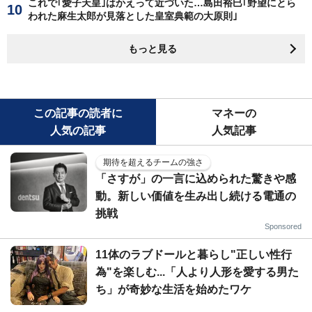
これで｢愛子天皇｣はかえって近づいた…島田裕巳｢野望にとら
われた麻生太郎が見落とした皇室典範の大原則｣
もっと見る
この記事の読者に
マネーの
人気の記事
人気記事
期待を超えるチームの強さ
「さすが」の一言に込められた驚きや感
動。新しい価値を生み出し続ける電通の
挑戦
Sponsored
11体のラブドールと暮らし"正しい性行
為"を楽しむ...「人より人形を愛する男た
ち」が奇妙な生活を始めたワケ