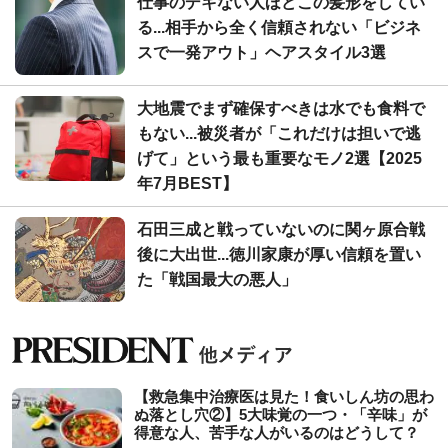
仕事のデキない人ほどこの髪形をしてい
る...相手から全く信頼されない「ビジネ
スで一発アウト」ヘアスタイル3選
大地震でまず確保すべきは水でも食料で
もない...被災者が「これだけは担いで逃
げて」という最も重要なモノ2選【2025
年7月BEST】
石田三成と戦っていないのに関ヶ原合戦
後に大出世...徳川家康が厚い信頼を置い
た「戦国最大の悪人」
【救急集中治療医は見た！食いしん坊の思わ
ぬ落とし穴②】5大味覚の一つ・「辛味」が
得意な人、苦手な人がいるのはどうして？