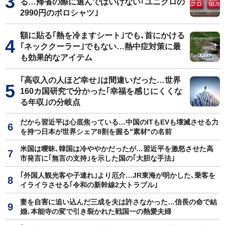
る…帰省の際に選んではいけない｢ユニクロの
2990円のポロシャツ｣
額に貼る｢熱を冷ますシート｣でも､首にかける
｢ネッククーラー｣でもない…熱中症対策に最
も効果的なアイテム
｢高収入の人ほど幸せ｣は間違いだった…世界
160カ国研究で分かった｢幸福を感じにくくな
る年収｣の分岐点
だから習近平は心底焦っている…中国のITもEVも壊滅させる力
を持つ日本が世界シェア8割を握る"素材"の名前
米国は曖昧､韓国は冷ややかだったが…習近平を激怒させた高
市発言に｢無言の支持｣を示した国の｢大胆な手法｣
｢外国人観光客や子連れ｣より厄介…JR東海が明かした､乗客を
イライラさせる｢令和の新幹線2大トラブル｣
妻を自害に追い込んだ三成を夫は許さなかった…信長の命で結
婚､本能寺の変で引き裂かれた戦国一の熱愛夫婦