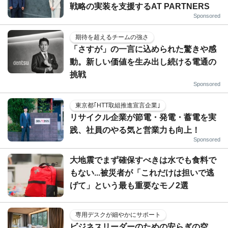
戦略の実装を支援するAT PARTNERS
Sponsored
期待を超えるチームの強さ
「さすが」の一言に込められた驚きや感
動。新しい価値を生み出し続ける電通の
挑戦
Sponsored
東京都｢HTT取組推進宣言企業｣
リサイクル企業が節電・発電・蓄電を実
践、社員のやる気と営業力も向上！
Sponsored
大地震でまず確保すべきは水でも食料で
もない...被災者が「これだけは担いで逃
げて」という最も重要なモノ2選
専用デスクが細やかにサポート
ビジネスリーダーのための安らぎの空