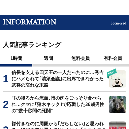
INFORMATION
Sponsored
人気記事ランキング
1時間
週間
無料会員
有料会員
信長を支える四天王の一人だったのに…秀吉
にハメられて｢清須会議｣に出席できなかった
武将の哀れな末路
耳の後ろから流血､指の肉をごっそり食べら
れ…クマに｢猪木キック｣で応戦した36歳男性
の"数十秒間の死闘"
襟付きなのに周囲から｢だらしない｣と思われ