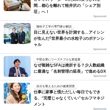
間…都心を離れて軽井沢の「シェア別
荘」へ！
Sponsored
微粒子工学の専門家が解説
目に見えない世界を計測する…アイシン
が生んだ｢世界最小の水粒子｣のポテンシ
ャル
Sponsored
中堅企業にリーズナブルな新提案
なぜ複雑なSFAは挫折する？少人数組織
に最適な「名刺管理の延長」で進めるDX
Sponsored
自分を整えるための健康習慣
仕事に家事と慌ただしい毎日でもでき
る、“完璧じゃなくていい”セルフマネジ
メント
Sponsored