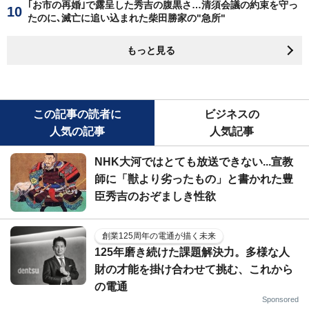
｢お市の再婚｣で露呈した秀吉の腹黒さ…清須会議の約束を守っ
たのに､滅亡に追い込まれた柴田勝家の"急所"
もっと見る
この記事の読者に
ビジネスの
人気の記事
人気記事
NHK大河ではとても放送できない...宣教
師に「獣より劣ったもの」と書かれた豊
臣秀吉のおぞましき性欲
創業125周年の電通が描く未来
125年磨き続けた課題解決力。多様な人
財の才能を掛け合わせて挑む、これから
の電通
Sponsored