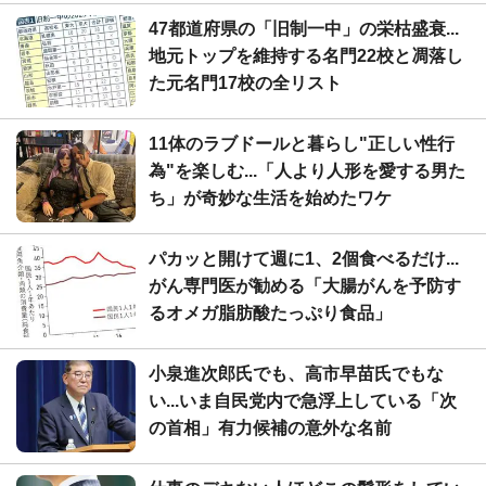
47都道府県の「旧制一中」の栄枯盛衰...
地元トップを維持する名門22校と凋落し
た元名門17校の全リスト
11体のラブドールと暮らし"正しい性行
為"を楽しむ...「人より人形を愛する男た
ち」が奇妙な生活を始めたワケ
パカッと開けて週に1、2個食べるだけ...
がん専門医が勧める「大腸がんを予防す
るオメガ脂肪酸たっぷり食品」
小泉進次郎氏でも、高市早苗氏でもな
い...いま自民党内で急浮上している「次
の首相」有力候補の意外な名前