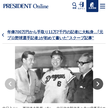
会員登録
検索
ログイン
年俸700万円から手取り11万7千円の記者に大転身…｢元
プロ野球選手記者｣が初めて書いた"スクープ記事"