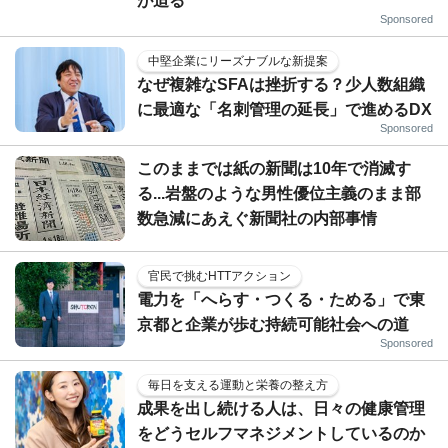
が迫る
Sponsored
中堅企業にリーズナブルな新提案
なぜ複雑なSFAは挫折する？少人数組織
に最適な「名刺管理の延長」で進めるDX
Sponsored
このままでは紙の新聞は10年で消滅す
る...岩盤のような男性優位主義のまま部
数急減にあえぐ新聞社の内部事情
官民で挑むHTTアクション
電力を「へらす・つくる・ためる」で東
京都と企業が歩む持続可能社会への道
Sponsored
毎日を支える運動と栄養の整え方
成果を出し続ける人は、日々の健康管理
をどうセルフマネジメントしているのか