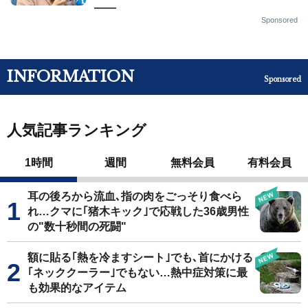
——
Sponsored
INFORMATION
Sponsored
人気記事ランキング
1時間
週間
無料会員
有料会員
耳の後ろから流血､指の肉をごっそり食べら
れ…クマに｢猪木キック｣で応戦した36歳男性
の"数十秒間の死闘"
額に貼る｢熱を冷ますシート｣でも､首にかける
｢ネッククーラー｣でもない…熱中症対策に最
も効果的なアイテム