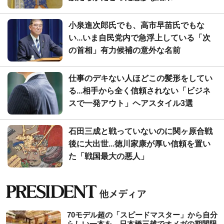
小泉進次郎氏でも、高市早苗氏でもな
い...いま自民党内で急浮上している「次
の首相」有力候補の意外な名前
仕事のデキない人ほどこの髪形をしてい
る...相手から全く信頼されない「ビジネ
スで一発アウト」ヘアスタイル3選
石田三成と戦っていないのに関ヶ原合戦
後に大出世...徳川家康が厚い信頼を置い
た「戦国最大の悪人」
70モデル超の「スピードマスター」から自分
らしい一本を。日本橋三越でオメガの期間限