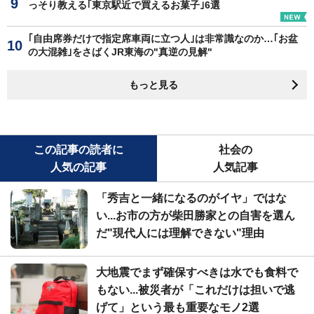
っそり教える｢東京駅近で買えるお菓子｣6選
｢自由席券だけで指定席車両に立つ人｣は非常識なのか…｢お盆
の大混雑｣をさばくJR東海の"真逆の見解"
もっと見る
この記事の読者に
社会の
人気の記事
人気記事
「秀吉と一緒になるのがイヤ」ではな
い...お市の方が柴田勝家との自害を選ん
だ"現代人には理解できない"理由
大地震でまず確保すべきは水でも食料で
もない...被災者が「これだけは担いで逃
げて」という最も重要なモノ2選