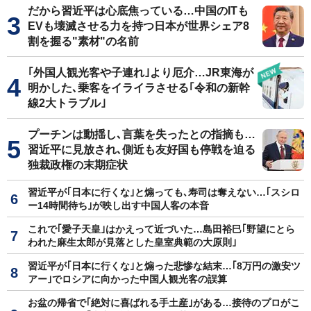
だから習近平は心底焦っている…中国のITも
EVも壊滅させる力を持つ日本が世界シェア8
割を握る"素材"の名前
｢外国人観光客や子連れ｣より厄介…JR東海が
明かした､乗客をイライラさせる｢令和の新幹
線2大トラブル｣
プーチンは動揺し､言葉を失ったとの指摘も…
習近平に見放され､側近も友好国も停戦を迫る
独裁政権の末期症状
習近平が｢日本に行くな｣と煽っても､寿司は奪えない…｢スシロ
ー14時間待ち｣が映し出す中国人客の本音
これで｢愛子天皇｣はかえって近づいた…島田裕巳｢野望にとら
われた麻生太郎が見落とした皇室典範の大原則｣
習近平が｢日本に行くな｣と煽った悲惨な結末…｢8万円の激安ツ
アー｣でロシアに向かった中国人観光客の誤算
お盆の帰省で｢絶対に喜ばれる手土産｣がある…接待のプロがこ