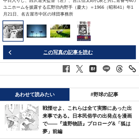
中日入りし、西沢道夫監督（左）、吉江信太郎代表と共に背番号6の
ユニホームを披露する広野功内野手（慶大）＝1966（昭和41）年1
月21日、名古屋市中区の球団事務所
この写真の記事を読む
あわせて読みたい
#野球の記事
戦慄せよ、これらは全て実際にあった出
来事である。日本民俗学の出発点を漫画
で――『遠野物語』プロローグ&「狐は
夢」前編