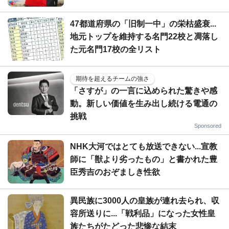
47都道府県の「旧制一中」の栄枯盛衰...
地元トップを維持する名門22校と凋落し
た元名門17校の全リスト
期待を超えるチームの強さ
「さすが」の一言に込められた驚きや感
動。新しい価値を生み出し続ける電通の
挑戦
Sponsored
NHK大河ではとても放送できない...宣教
師に「獣より劣ったもの」と書かれた豊
臣秀吉のおぞましき性欲
異民族に3000人の皇族が連れ去られ、収
容所送りに...「戦利品」になった女性皇
族たちがたどった悲惨な結末