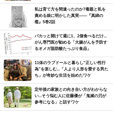
私は育て方を間違ったのか?毒親と私を
責める娘に明かした真実――『真綿の
檻』5巻2話
パカッと開けて週に1、2個食べるだけ...
がん専門医が勧める「大腸がんを予防す
るオメガ脂肪酸たっぷり食品」
11体のラブドールと暮らし"正しい性行
為"を楽しむ...「人より人形を愛する男た
ち」が奇妙な生活を始めたワケ
定年後の家族との向き合い方がわからな
い...そう悩む人に佐藤優が「鬼滅の刃が
参考になる」と話すワケ