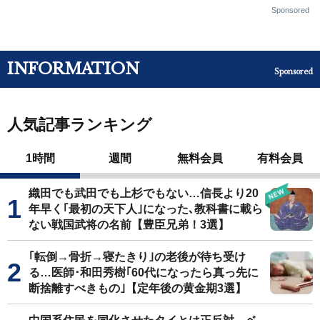
Sponsored
INFORMATION
Sponsored
人気記事ランキング
1時間
週間
無料会員
有料会員
織田でも武田でも上杉でもない…信長より20
年早く｢最初の天下人｣になった､教科書に載ら
ない戦国武将の名前【豊臣兄弟！3選】
｢転倒→骨折→寝たきり｣の老後が待ち受け
る…医師･和田秀樹｢60代になったら真っ先に
断捨離すべきもの｣【定年後の黄金期3選】