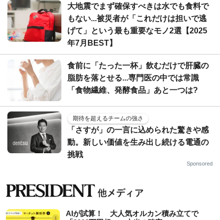
大地震でまず確保すべきは水でも食料で
もない...被災者が「これだけは担いで逃
げて」という最も重要なモノ2選【2025
年7月BEST】
食前に「たった一杯」飲むだけで肝臓の
脂肪を落とせる...専門医の中では常識
「食物繊維、発酵食品」あと一つは?
期待を超えるチームの強さ
「さすが」の一言に込められた驚きや感
動。新しい価値を生み出し続ける電通の
挑戦
Sponsored
AIが試算！ 大人気オルカン積み立てで