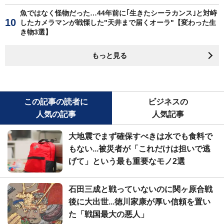
魚ではなく怪物だった…44年前に｢生きたシーラカンス｣と対峙
したカメラマンが戦慄した"天井まで届くオーラ"【変わった生
き物3選】
もっと見る
この記事の読者に
ビジネスの
人気の記事
人気記事
大地震でまず確保すべきは水でも食料で
もない...被災者が「これだけは担いで逃
げて」という最も重要なモノ2選
石田三成と戦っていないのに関ヶ原合戦
後に大出世...徳川家康が厚い信頼を置い
た「戦国最大の悪人」