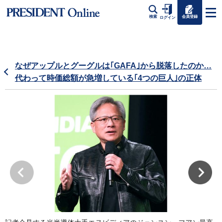
会員登録
検索
ログイン
なぜアップルとグーグルは｢GAFA｣から脱落したのか…
代わって時価総額が急増している｢4つの巨人｣の正体