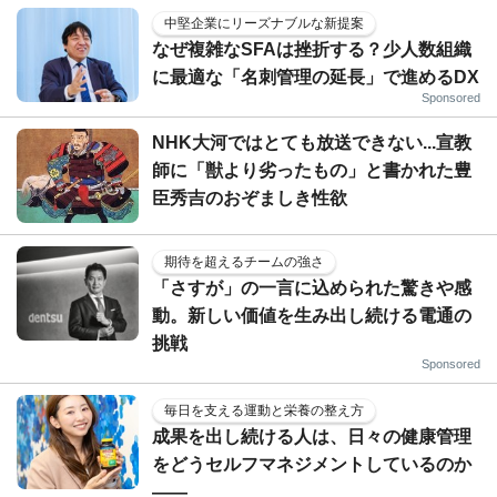
中堅企業にリーズナブルな新提案
なぜ複雑なSFAは挫折する？少人数組織
に最適な「名刺管理の延長」で進めるDX
Sponsored
NHK大河ではとても放送できない...宣教
師に「獣より劣ったもの」と書かれた豊
臣秀吉のおぞましき性欲
期待を超えるチームの強さ
「さすが」の一言に込められた驚きや感
動。新しい価値を生み出し続ける電通の
挑戦
Sponsored
毎日を支える運動と栄養の整え方
成果を出し続ける人は、日々の健康管理
をどうセルフマネジメントしているのか
——