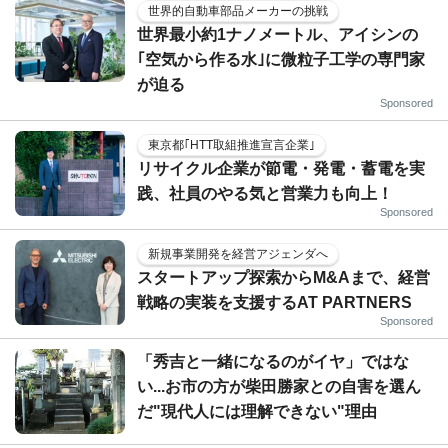
世界的自動車部品メーカーの挑戦
世界最小約1ナノメートル、アイシンの
｢空気から作る水｣に微粒子工学の専門家
が迫る
Sponsored
東京都｢HTT取組推進宣言企業｣
リサイクル企業が節電・発電・蓄電を実
践、社員のやる気と営業力も向上！
Sponsored
新規事業開発を経営アジェンダへ
スタートアップ探索からM&Aまで、経営
戦略の実装を支援するAT PARTNERS
Sponsored
「秀吉と一緒になるのがイヤ」ではな
い...お市の方が柴田勝家との自害を選ん
だ"現代人には理解できない"理由