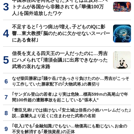
中国系住民を同化させたタイとは正反対…ベ
トナムが各国から非難されても｢華僑100万
人｣を国外追放したワケ
不足すると｢うつ病｣が増え､子どものIQに影
響…東大教授｢脳のために欠かせないスーパー
にある食材｣
信長を支える四天王の一人だったのに…秀吉
にハメられて｢清須会議｣に出席できなかった
武将の哀れな末路
なぜ柴田勝家は｢賤ケ岳｣であっさり負けたのか…秀吉がこっそ
り工作していた勝家配下の｢大物武将｣の裏切り
｢サンダル登山の若者｣より実は危険…標高599ｍの高尾山で年
間100件超の遭難事故を起こしている"張本人"
｢豊臣兄弟!｣では描けない｢安土城は信長の小姓ハーレムだった｣
説…森蘭丸より近くに住まわせた武将の名前
｢収入｣でも｢金融知識｣でもない…物価高にも動じない､お金の
不安を解消する｢最強資産｣の正体