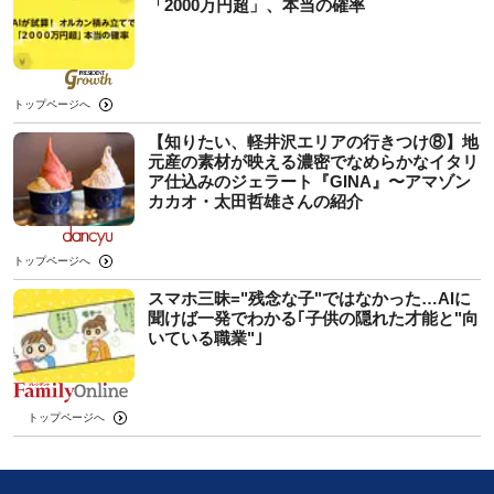
「2000万円超」、本当の確率
トップページへ
【知りたい、軽井沢エリアの行きつけ⑧】地
元産の素材が映える濃密でなめらかなイタリ
ア仕込みのジェラート『GINA』〜アマゾン
カカオ・太田哲雄さんの紹介
トップページへ
スマホ三昧="残念な子"ではなかった…AIに
聞けば一発でわかる｢子供の隠れた才能と"向
いている職業"｣
トップページへ