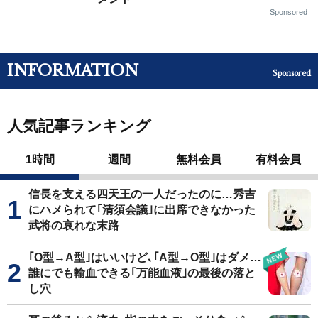
Sponsored
INFORMATION
Sponsored
人気記事ランキング
1時間
週間
無料会員
有料会員
信長を支える四天王の一人だったのに…秀吉
にハメられて｢清須会議｣に出席できなかった
武将の哀れな末路
｢O型→A型｣はいいけど､｢A型→O型｣はダメ…
誰にでも輸血できる｢万能血液｣の最後の落と
し穴