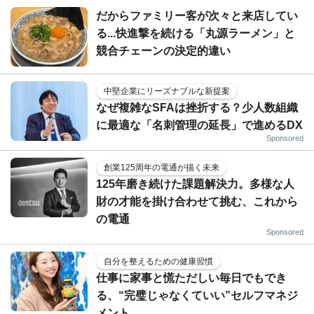
だからファミリー客が次々と来店してい
る...快進撃を続ける「丸源ラーメン」と
競合チェーンの決定的違い
中堅企業にリーズナブルな新提案
なぜ複雑なSFAは挫折する？少人数組織
に最適な「名刺管理の延長」で進めるDX
Sponsored
創業125周年の電通が描く未来
125年磨き続けた課題解決力。多様な人
財の才能を掛け合わせて挑む、これから
の電通
Sponsored
自分を整えるための健康習慣
仕事に家事と慌ただしい毎日でもでき
る、“完璧じゃなくていい”セルフマネジ
メント