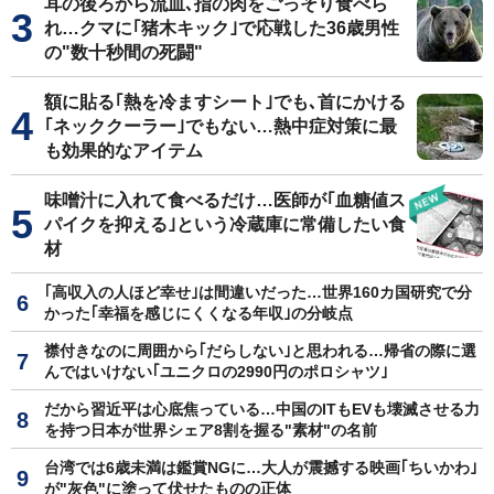
耳の後ろから流血､指の肉をごっそり食べら
れ…クマに｢猪木キック｣で応戦した36歳男性
の"数十秒間の死闘"
額に貼る｢熱を冷ますシート｣でも､首にかける
｢ネッククーラー｣でもない…熱中症対策に最
も効果的なアイテム
味噌汁に入れて食べるだけ…医師が｢血糖値ス
パイクを抑える｣という冷蔵庫に常備したい食
材
｢高収入の人ほど幸せ｣は間違いだった…世界160カ国研究で分
かった｢幸福を感じにくくなる年収｣の分岐点
襟付きなのに周囲から｢だらしない｣と思われる…帰省の際に選
んではいけない｢ユニクロの2990円のポロシャツ｣
だから習近平は心底焦っている…中国のITもEVも壊滅させる力
を持つ日本が世界シェア8割を握る"素材"の名前
台湾では6歳未満は鑑賞NGに…大人が震撼する映画｢ちいかわ｣
が"灰色"に塗って伏せたものの正体