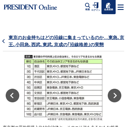
会員登録
検索
ログイン
東京のお金持ちはどの沿線に集まっているのか…東急､京
王､小田急､西武､東武､京成の｢沿線格差｣の実態