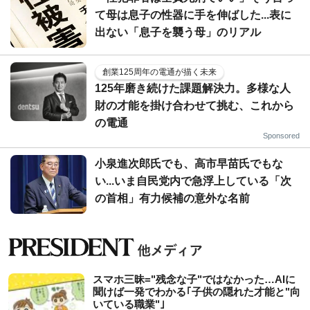
て母は息子の性器に手を伸ばした...表に
出ない「息子を襲う母」のリアル
創業125周年の電通が描く未来
125年磨き続けた課題解決力。多様な人
財の才能を掛け合わせて挑む、これから
の電通
Sponsored
小泉進次郎氏でも、高市早苗氏でもな
い...いま自民党内で急浮上している「次
の首相」有力候補の意外な名前
スマホ三昧="残念な子"ではなかった…AIに
聞けば一発でわかる｢子供の隠れた才能と"向
いている職業"｣