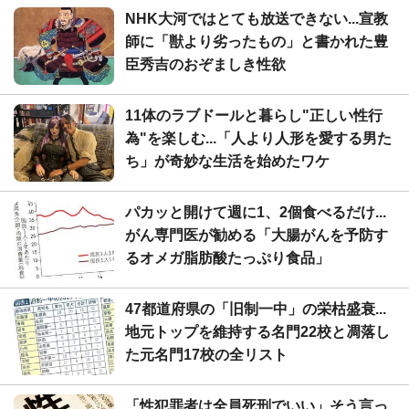
NHK大河ではとても放送できない...宣教
師に「獣より劣ったもの」と書かれた豊
臣秀吉のおぞましき性欲
11体のラブドールと暮らし"正しい性行
為"を楽しむ...「人より人形を愛する男た
ち」が奇妙な生活を始めたワケ
パカッと開けて週に1、2個食べるだけ...
がん専門医が勧める「大腸がんを予防す
るオメガ脂肪酸たっぷり食品」
47都道府県の「旧制一中」の栄枯盛衰...
地元トップを維持する名門22校と凋落し
た元名門17校の全リスト
「性犯罪者は全員死刑でいい」そう言っ