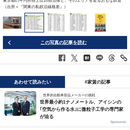
東京都の平均所得上位10自治体と、そのエリアを走るおもな鉄道
（出所＝『
関東の私鉄沿線格差
』）
この写真の記事を読む
あわせて読みたい
#家賃の記事
世界的自動車部品メーカーの挑戦
世界最小約1ナノメートル、アイシンの
｢空気から作る水｣に微粒子工学の専門家
が迫る
Sponsored