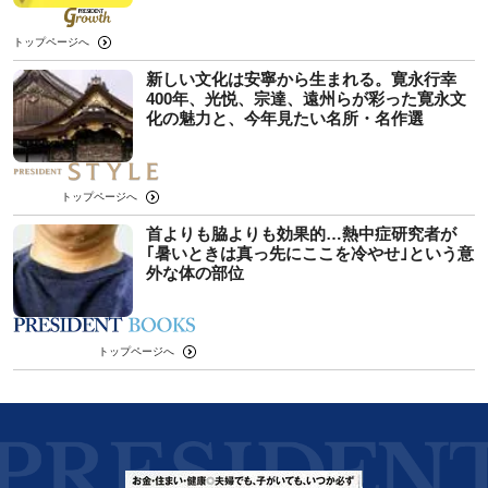
トップページへ
新しい文化は安寧から生まれる。寛永行幸
400年、光悦、宗達、遠州らが彩った寛永文
化の魅力と、今年見たい名所・名作選
トップページへ
首よりも脇よりも効果的…熱中症研究者が
｢暑いときは真っ先にここを冷やせ｣という意
外な体の部位
トップページへ