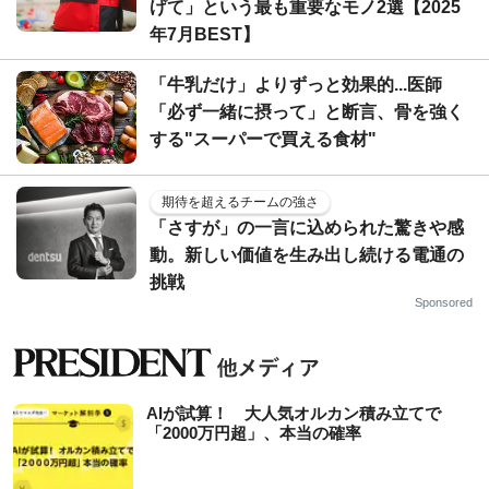
げて」という最も重要なモノ2選【2025
年7月BEST】
「牛乳だけ」よりずっと効果的...医師
「必ず一緒に摂って」と断言、骨を強く
する"スーパーで買える食材"
期待を超えるチームの強さ
「さすが」の一言に込められた驚きや感
動。新しい価値を生み出し続ける電通の
挑戦
Sponsored
AIが試算！ 大人気オルカン積み立てで
「2000万円超」、本当の確率