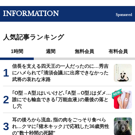
INFORMATION
Sponsored
人気記事ランキング
1時間
週間
無料会員
有料会員
信長を支える四天王の一人だったのに…秀吉
にハメられて｢清須会議｣に出席できなかった
武将の哀れな末路
｢O型→A型｣はいいけど､｢A型→O型｣はダメ…
誰にでも輸血できる｢万能血液｣の最後の落と
し穴
耳の後ろから流血､指の肉をごっそり食べら
れ…クマに｢猪木キック｣で応戦した36歳男性
の"数十秒間の死闘"