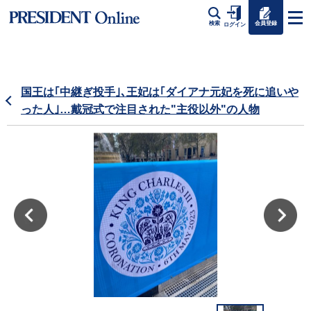
会員登録
検索
ログイン
国王は｢中継ぎ投手｣､王妃は｢ダイアナ元妃を死に追いや
った人｣…戴冠式で注目された"主役以外"の人物