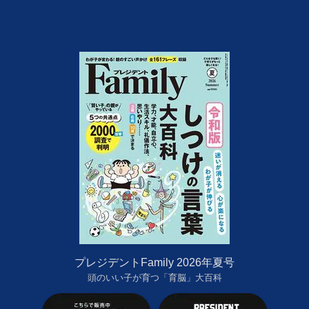
プレジデントFamily 2026年夏号
頭のいい子が育つ「育脳」大百科