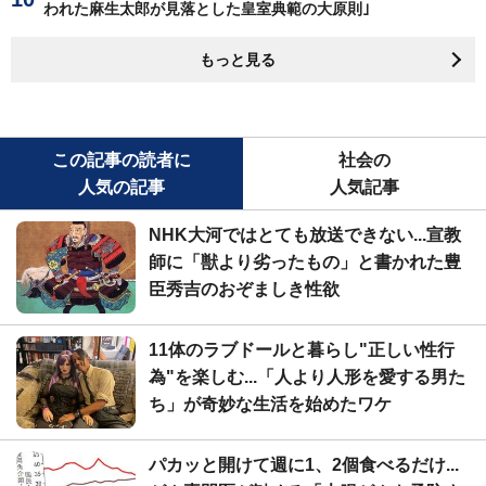
われた麻生太郎が見落とした皇室典範の大原則｣
もっと見る
この記事の読者に
社会の
人気の記事
人気記事
NHK大河ではとても放送できない...宣教
師に「獣より劣ったもの」と書かれた豊
臣秀吉のおぞましき性欲
11体のラブドールと暮らし"正しい性行
為"を楽しむ...「人より人形を愛する男た
ち」が奇妙な生活を始めたワケ
パカッと開けて週に1、2個食べるだけ...