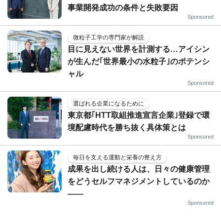
事業開発成功の条件と失敗要因
Sponsored
微粒子工学の専門家が解説
目に見えない世界を計測する…アイシン
が生んだ｢世界最小の水粒子｣のポテンシ
ャル
Sponsored
選ばれる企業になるために
東京都｢HTT取組推進宣言企業｣登録で環
境配慮時代を勝ち抜く具体策とは
Sponsored
毎日を支える運動と栄養の整え方
成果を出し続ける人は、日々の健康管理
をどうセルフマネジメントしているのか
——
Sponsored