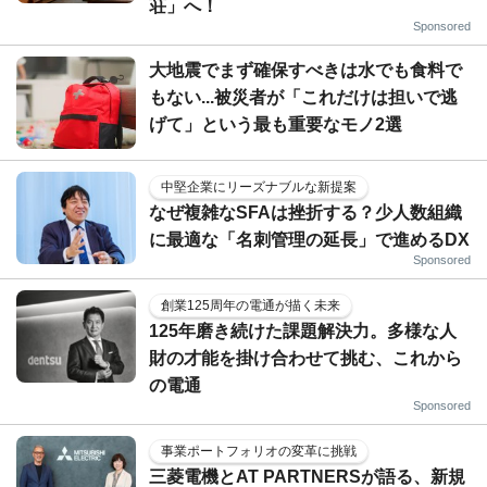
荘」へ！
Sponsored
大地震でまず確保すべきは水でも食料で
もない...被災者が「これだけは担いで逃
げて」という最も重要なモノ2選
中堅企業にリーズナブルな新提案
なぜ複雑なSFAは挫折する？少人数組織
に最適な「名刺管理の延長」で進めるDX
Sponsored
創業125周年の電通が描く未来
125年磨き続けた課題解決力。多様な人
財の才能を掛け合わせて挑む、これから
の電通
Sponsored
事業ポートフォリオの変革に挑戦
三菱電機とAT PARTNERSが語る、新規