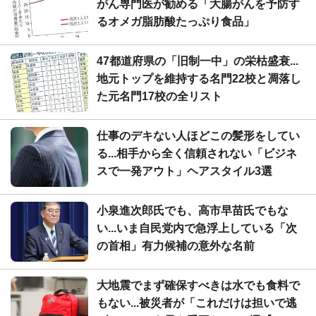
がん専門医が勧める「大腸がんを予防す
るオメガ脂肪酸たっぷり食品」
47都道府県の「旧制一中」の栄枯盛衰...
地元トップを維持する名門22校と凋落し
た元名門17校の全リスト
仕事のデキない人ほどこの髪形をしてい
る...相手から全く信頼されない「ビジネ
スで一発アウト」ヘアスタイル3選
小泉進次郎氏でも、高市早苗氏でもな
い...いま自民党内で急浮上している「次
の首相」有力候補の意外な名前
大地震でまず確保すべきは水でも食料で
もない...被災者が「これだけは担いで逃