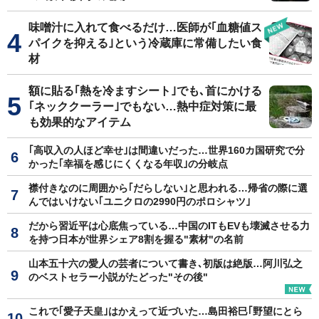
味噌汁に入れて食べるだけ…医師が｢血糖値ス
パイクを抑える｣という冷蔵庫に常備したい食
材
額に貼る｢熱を冷ますシート｣でも､首にかける
｢ネッククーラー｣でもない…熱中症対策に最
も効果的なアイテム
｢高収入の人ほど幸せ｣は間違いだった…世界160カ国研究で分
かった｢幸福を感じにくくなる年収｣の分岐点
襟付きなのに周囲から｢だらしない｣と思われる…帰省の際に選
んではいけない｢ユニクロの2990円のポロシャツ｣
だから習近平は心底焦っている…中国のITもEVも壊滅させる力
を持つ日本が世界シェア8割を握る"素材"の名前
山本五十六の愛人の芸者について書き､初版は絶版…阿川弘之
のベストセラー小説がたどった"その後"
これで｢愛子天皇｣はかえって近づいた…島田裕巳｢野望にとら