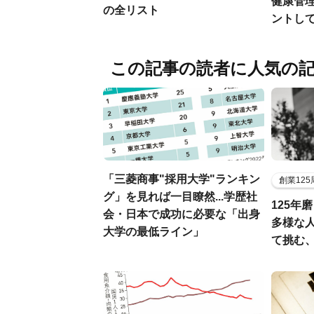
健康管
の全リスト
ントし
この記事の読者に人気の
「三菱商事"採用大学"ランキン
創業12
グ」を見れば一目瞭然...学歴社
125年
会・日本で成功に必要な「出身
多様な
大学の最低ライン」
て挑む