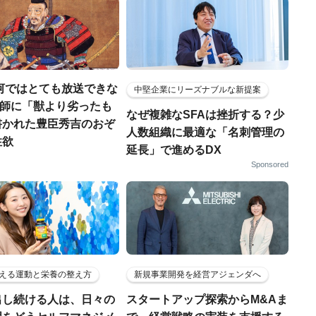
河ではとても放送できな
中堅企業にリーズナブルな新提案
宣教師に「獣より劣ったも
なぜ複雑なSFAは挫折する？少
書かれた豊臣秀吉のおぞ
人数組織に最適な「名刺管理の
性欲
延長」で進めるDX
Sponsored
える運動と栄養の整え方
新規事業開発を経営アジェンダへ
出し続ける人は、日々の
スタートアップ探索からM&Aま