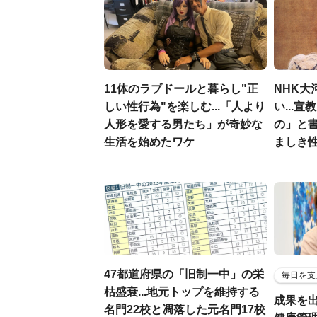
11体のラブドールと暮らし"正
NHK大
しい性行為"を楽しむ...「人より
い...
人形を愛する男たち」が奇妙な
の」と
生活を始めたワケ
ましき
47都道府県の「旧制一中」の栄
毎日を支
枯盛衰...地元トップを維持する
成果を
名門22校と凋落した元名門17校