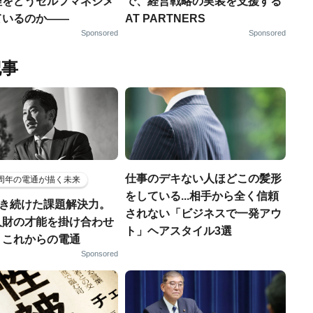
理をどうセルフマネジメ
で、経営戦略の実装を支援する
ているのか——
AT PARTNERS
Sponsored
Sponsored
記事
仕事のデキない人ほどこの髪形
5周年の電通が描く未来
をしている...相手から全く信頼
磨き続けた課題解決力。
されない「ビジネスで一発アウ
人財の才能を掛け合わせ
ト」ヘアスタイル3選
、これからの電通
Sponsored