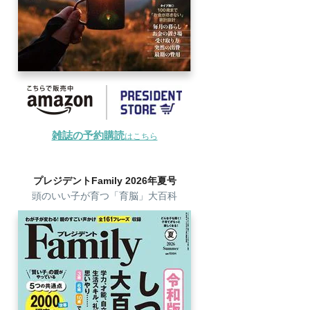
雑誌の予約購読
はこちら
プレジデントFamily 2026年夏号
頭のいい子が育つ「育脳」大百科