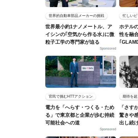
世界的自動車部品メーカーの挑戦
忙しいビ
世界最小約1ナノメートル、ア
ホテル
イシンの｢空気から作る水｣に微
性を融
粒子工学の専門家が迫る
｢GLAM
Sponsored
官民で挑むHTTアクション
期待を超
電力を「へらす・つくる・ため
「さす
る」で東京都と企業が歩む持続
驚きや
可能社会への道
出し続
Sponsored