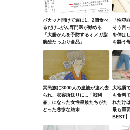
パカッと開けて週に1、2個食べ
「性犯
るだけ...がん専門医が勧める
そう言
「大腸がんを予防するオメガ脂
を伸ばし
肪酸たっぷり食品」
を襲う
異民族に3000人の皇族が連れ去
大地震
られ、収容所送りに...「戦利
も食料で
品」になった女性皇族たちがた
れだけ
どった悲惨な結末
最も重要
BEST】