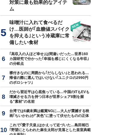
対策に最も効果的なアイテ
ム
味噌汁に入れて食べるだ
真はイメージです
け…医師が｢血糖値スパイク
を抑える｣という冷蔵庫に常
備したい食材
｢高収入の人ほど幸せ｣は間違いだった…世界160
カ国研究で分かった｢幸福を感じにくくなる年収｣
の分岐点
襟付きなのに周囲から｢だらしない｣と思われる…
帰省の際に選んではいけない｢ユニクロの2990円
のポロシャツ｣
だから習近平は心底焦っている…中国のITもEVも
壊滅させる力を持つ日本が世界シェア8割を握
る"素材"の名前
台湾では6歳未満は鑑賞NGに…大人が震撼する映
画｢ちいかわ｣が"灰色"に塗って伏せたものの正体
これで｢愛子天皇｣はかえって近づいた…島田裕巳
｢野望にとらわれた麻生太郎が見落とした皇室典範
の大原則｣