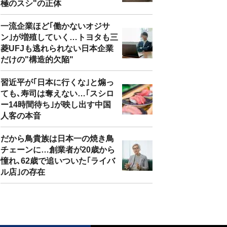
極のスシ"の正体
一流企業ほど｢働かないオジサ
ン｣が増殖していく…トヨタも三
菱UFJも逃れられない日本企業
だけの"構造的欠陥"
習近平が｢日本に行くな｣と煽っ
ても､寿司は奪えない…｢スシロ
ー14時間待ち｣が映し出す中国
人客の本音
だから鳥貴族は日本一の焼き鳥
チェーンに…創業者が20歳から
憧れ､62歳で追いついた｢ライバ
ル店｣の存在