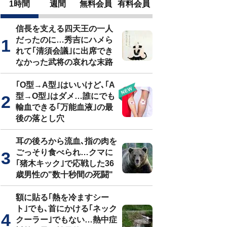
1時間
週間
無料会員
有料会員
信長を支える四天王の一人
だったのに…秀吉にハメら
れて｢清須会議｣に出席でき
なかった武将の哀れな末路
｢O型→A型｣はいいけど､｢A
型→O型｣はダメ…誰にでも
輸血できる｢万能血液｣の最
後の落とし穴
耳の後ろから流血､指の肉を
ごっそり食べられ…クマに
｢猪木キック｣で応戦した36
歳男性の"数十秒間の死闘"
額に貼る｢熱を冷ますシー
ト｣でも､首にかける｢ネック
クーラー｣でもない…熱中症