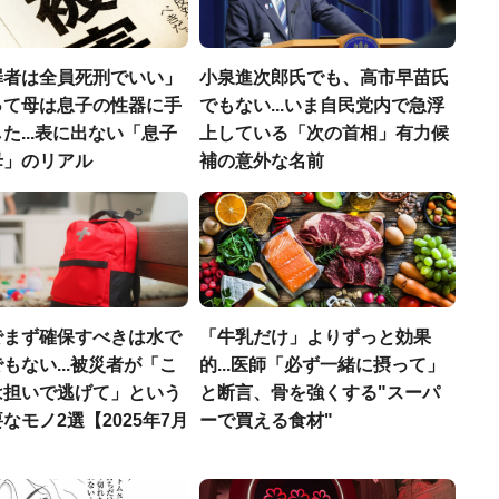
罪者は全員死刑でいい」
小泉進次郎氏でも、高市早苗氏
って母は息子の性器に手
でもない...いま自民党内で急浮
た...表に出ない「息子
上している「次の首相」有力候
母」のリアル
補の意外な名前
でまず確保すべきは水で
「牛乳だけ」よりずっと効果
もない...被災者が「こ
的...医師「必ず一緒に摂って」
は担いで逃げて」という
と断言、骨を強くする"スーパ
なモノ2選【2025年7月
ーで買える食材"