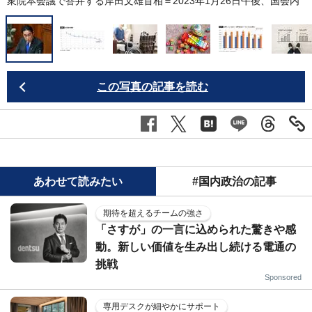
衆院本会議で答弁する岸田文雄首相＝2023年1月26日午後、国会内
この写真の記事を読む
あわせて読みたい
#国内政治の記事
期待を超えるチームの強さ
「さすが」の一言に込められた驚きや感
動。新しい価値を生み出し続ける電通の
挑戦
Sponsored
専用デスクが細やかにサポート