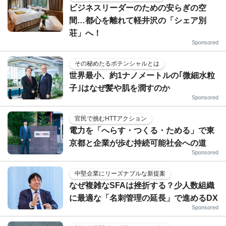
ビジネスリーダーのための安らぎの空
間…都心を離れて軽井沢の「シェア別
荘」へ！
Sponsored
その秘めたるポテンシャルとは
世界最小、約1ナノメートルの｢微細水粒
子｣はなぜ髪や肌を潤すのか
Sponsored
官民で挑むHTTアクション
電力を「へらす・つくる・ためる」で東
京都と企業が歩む持続可能社会への道
Sponsored
中堅企業にリーズナブルな新提案
なぜ複雑なSFAは挫折する？少人数組織
に最適な「名刺管理の延長」で進めるDX
Sponsored