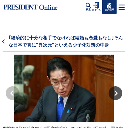
会員登録
検索
ログイン
｢経済的に十分な相手でなければ結婚も恋愛もなし｣そん
な日本で真に"異次元"といえる少子化対策の中身