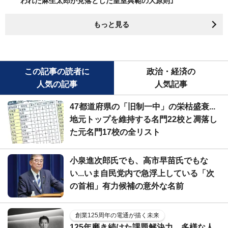
われた麻生太郎が見落とした皇室典範の大原則｣
もっと見る
この記事の読者に
政治・経済の
人気の記事
人気記事
47都道府県の「旧制一中」の栄枯盛衰...
地元トップを維持する名門22校と凋落し
た元名門17校の全リスト
小泉進次郎氏でも、高市早苗氏でもな
い...いま自民党内で急浮上している「次
の首相」有力候補の意外な名前
創業125周年の電通が描く未来
125年磨き続けた課題解決力。多様な人