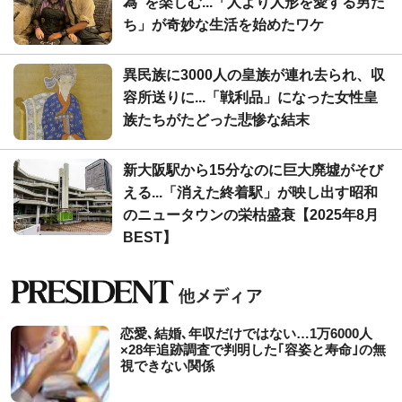
為"を楽しむ...「人より人形を愛する男た
ち」が奇妙な生活を始めたワケ
異民族に3000人の皇族が連れ去られ、収
容所送りに...「戦利品」になった女性皇
族たちがたどった悲惨な結末
新大阪駅から15分なのに巨大廃墟がそび
える...「消えた終着駅」が映し出す昭和
のニュータウンの栄枯盛衰【2025年8月
BEST】
恋愛､結婚､年収だけではない…1万6000人
×28年追跡調査で判明した｢容姿と寿命｣の無
視できない関係