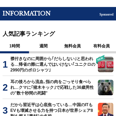
INFORMATION
Sponsored
人気記事ランキング
1時間
週間
無料会員
有料会員
襟付きなのに周囲から｢だらしない｣と思われ
る…帰省の際に選んではいけない｢ユニクロの
2990円のポロシャツ｣
耳の後ろから流血､指の肉をごっそり食べら
れ…クマに｢猪木キック｣で応戦した36歳男性
の"数十秒間の死闘"
だから習近平は心底焦っている…中国のITも
EVも壊滅させる力を持つ日本が世界シェア8