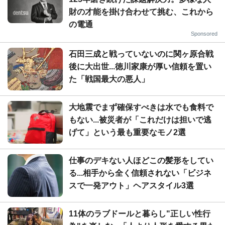
財の才能を掛け合わせて挑む、これから
の電通
Sponsored
石田三成と戦っていないのに関ヶ原合戦
後に大出世...徳川家康が厚い信頼を置い
た「戦国最大の悪人」
大地震でまず確保すべきは水でも食料で
もない...被災者が「これだけは担いで逃
げて」という最も重要なモノ2選
仕事のデキない人ほどこの髪形をしてい
る...相手から全く信頼されない「ビジネ
スで一発アウト」ヘアスタイル3選
11体のラブドールと暮らし"正しい性行