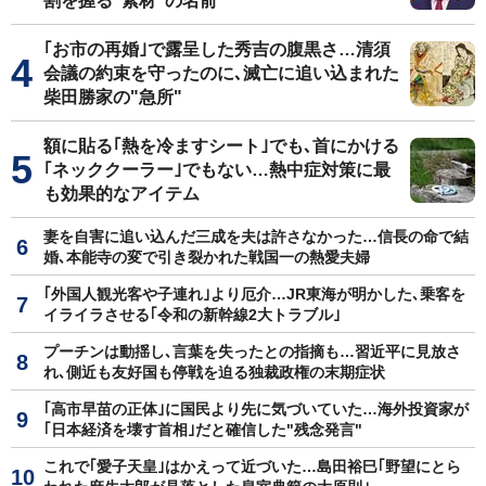
割を握る"素材"の名前
｢お市の再婚｣で露呈した秀吉の腹黒さ…清須
会議の約束を守ったのに､滅亡に追い込まれた
柴田勝家の"急所"
額に貼る｢熱を冷ますシート｣でも､首にかける
｢ネッククーラー｣でもない…熱中症対策に最
も効果的なアイテム
妻を自害に追い込んだ三成を夫は許さなかった…信長の命で結
婚､本能寺の変で引き裂かれた戦国一の熱愛夫婦
｢外国人観光客や子連れ｣より厄介…JR東海が明かした､乗客を
イライラさせる｢令和の新幹線2大トラブル｣
プーチンは動揺し､言葉を失ったとの指摘も…習近平に見放さ
れ､側近も友好国も停戦を迫る独裁政権の末期症状
｢高市早苗の正体｣に国民より先に気づいていた…海外投資家が
｢日本経済を壊す首相｣だと確信した"残念発言"
これで｢愛子天皇｣はかえって近づいた…島田裕巳｢野望にとら