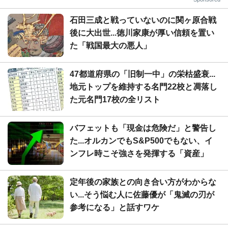
石田三成と戦っていないのに関ヶ原合戦
後に大出世...徳川家康が厚い信頼を置い
た「戦国最大の悪人」
47都道府県の「旧制一中」の栄枯盛衰...
地元トップを維持する名門22校と凋落し
た元名門17校の全リスト
バフェットも「現金は危険だ」と警告し
た...オルカンでもS&P500でもない、イ
ンフレ時こそ強さを発揮する「資産」
定年後の家族との向き合い方がわからな
い...そう悩む人に佐藤優が「鬼滅の刃が
参考になる」と話すワケ