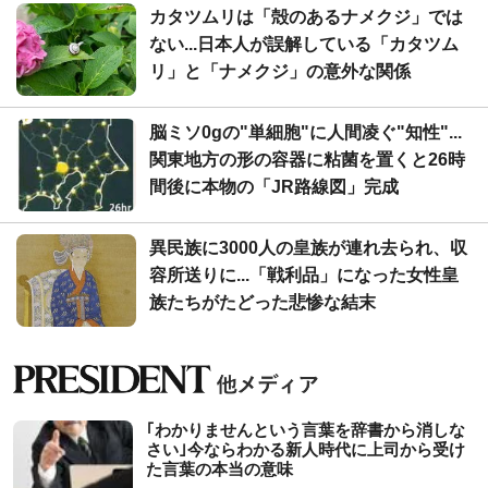
カタツムリは「殻のあるナメクジ」では
ない...日本人が誤解している「カタツム
リ」と「ナメクジ」の意外な関係
脳ミソ0gの"単細胞"に人間凌ぐ"知性"...
関東地方の形の容器に粘菌を置くと26時
間後に本物の「JR路線図」完成
異民族に3000人の皇族が連れ去られ、収
容所送りに...「戦利品」になった女性皇
族たちがたどった悲惨な結末
｢わかりませんという言葉を辞書から消しな
さい｣今ならわかる新人時代に上司から受け
た言葉の本当の意味