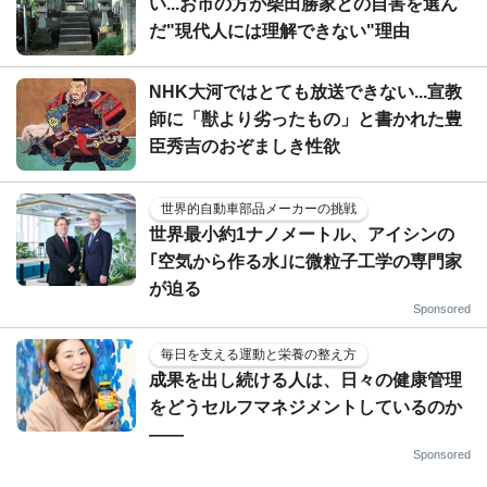
い...お市の方が柴田勝家との自害を選ん
だ"現代人には理解できない"理由
NHK大河ではとても放送できない...宣教
師に「獣より劣ったもの」と書かれた豊
臣秀吉のおぞましき性欲
世界的自動車部品メーカーの挑戦
世界最小約1ナノメートル、アイシンの
｢空気から作る水｣に微粒子工学の専門家
が迫る
Sponsored
毎日を支える運動と栄養の整え方
成果を出し続ける人は、日々の健康管理
をどうセルフマネジメントしているのか
——
Sponsored