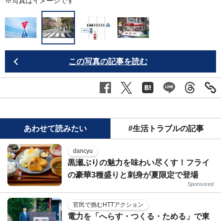
※写真はイメージです
この写真の記事を読む
あわせて読みたい
#生活トラブルの記事
dancyu
黒瀬ぶりの魅力を味わい尽くす！フライ
の豪華3種盛りと刺身が夏限定で登場
Sponsored
官民で挑むHTTアクション
電力を「へらす・つくる・ためる」で東