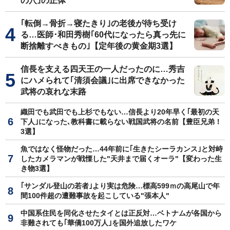
の穴｣の正体
｢転倒→骨折→寝たきり｣の老後が待ち受け
る…医師･和田秀樹｢60代になったら真っ先に
断捨離すべきもの｣【定年後の黄金期3選】
信長を支える四天王の一人だったのに…秀吉
にハメられて｢清須会議｣に出席できなかった
武将の哀れな末路
織田でも武田でも上杉でもない…信長より20年早く｢最初の天
下人｣になった､教科書に載らない戦国武将の名前【豊臣兄弟！
3選】
魚ではなく怪物だった…44年前に｢生きたシーラカンス｣と対峙
したカメラマンが戦慄した"天井まで届くオーラ"【変わった生
き物3選】
｢サンダル登山の若者｣より実は危険…標高599ｍの高尾山で年
間100件超の遭難事故を起こしている"張本人"
中国系住民を同化させたタイとは正反対…ベトナムが各国から
非難されても｢華僑100万人｣を国外追放したワケ