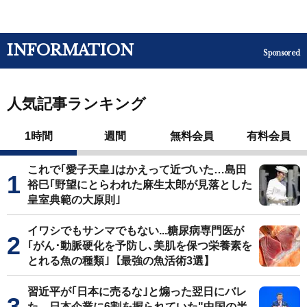
INFORMATION
Sponsored
人気記事ランキング
1時間
週間
無料会員
有料会員
これで｢愛子天皇｣はかえって近づいた…島田
裕巳｢野望にとらわれた麻生太郎が見落とした
皇室典範の大原則｣
イワシでもサンマでもない...糖尿病専門医が
｢がん･動脈硬化を予防し､美肌を保つ栄養素を
とれる魚の種類｣【最強の魚活術3選】
習近平が｢日本に売るな｣と煽った翌日にバレ
た…日本企業に6割を握られていた"中国の半