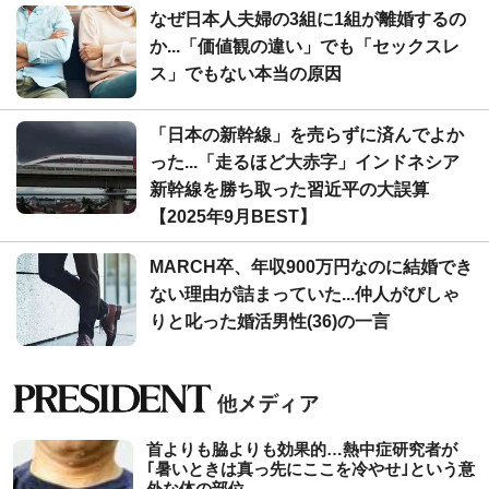
なぜ日本人夫婦の3組に1組が離婚するの
か...「価値観の違い」でも「セックスレ
ス」でもない本当の原因
「日本の新幹線」を売らずに済んでよか
った...「走るほど大赤字」インドネシア
新幹線を勝ち取った習近平の大誤算
【2025年9月BEST】
MARCH卒、年収900万円なのに結婚でき
ない理由が詰まっていた...仲人がぴしゃ
りと叱った婚活男性(36)の一言
首よりも脇よりも効果的…熱中症研究者が
｢暑いときは真っ先にここを冷やせ｣という意
外な体の部位