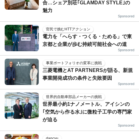
合…シェア別荘｢GLAMDAY STYLE｣の
魅力
Sponsored
官民で挑むHTTアクション
電力を「へらす・つくる・ためる」で東
京都と企業が歩む持続可能社会への道
Sponsored
事業ポートフォリオの変革に挑戦
三菱電機とAT PARTNERSが語る、新規
事業開発成功の条件と失敗要因
Sponsored
世界的自動車部品メーカーの挑戦
世界最小約1ナノメートル、アイシンの
｢空気から作る水｣に微粒子工学の専門家
が迫る
Sponsored
dancyu