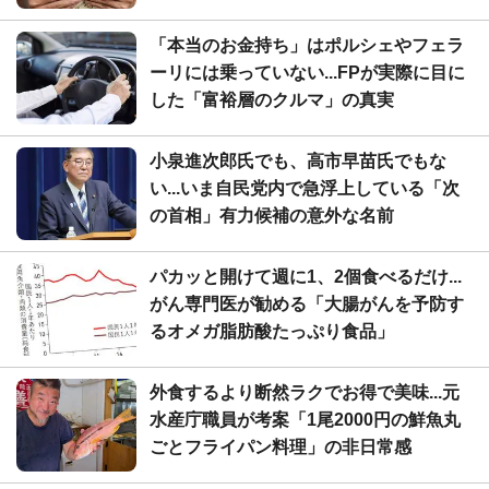
「本当のお金持ち」はポルシェやフェラ
ーリには乗っていない...FPが実際に目に
した「富裕層のクルマ」の真実
小泉進次郎氏でも、高市早苗氏でもな
い...いま自民党内で急浮上している「次
の首相」有力候補の意外な名前
パカッと開けて週に1、2個食べるだけ...
がん専門医が勧める「大腸がんを予防す
るオメガ脂肪酸たっぷり食品」
外食するより断然ラクでお得で美味...元
水産庁職員が考案「1尾2000円の鮮魚丸
ごとフライパン料理」の非日常感