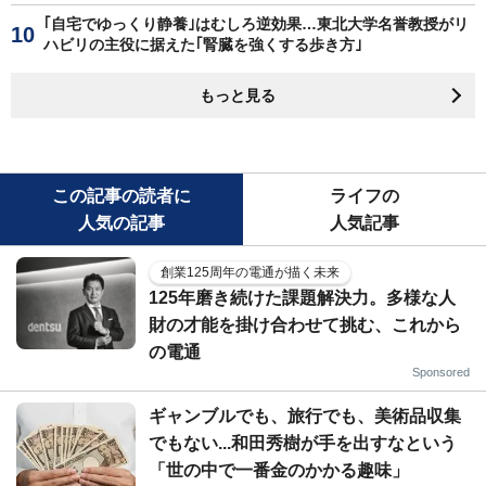
｢自宅でゆっくり静養｣はむしろ逆効果…東北大学名誉教授がリ
ハビリの主役に据えた｢腎臓を強くする歩き方｣
もっと見る
この記事の読者に
ライフの
人気の記事
人気記事
創業125周年の電通が描く未来
125年磨き続けた課題解決力。多様な人
財の才能を掛け合わせて挑む、これから
の電通
Sponsored
ギャンブルでも、旅行でも、美術品収集
でもない...和田秀樹が手を出すなという
「世の中で一番金のかかる趣味」