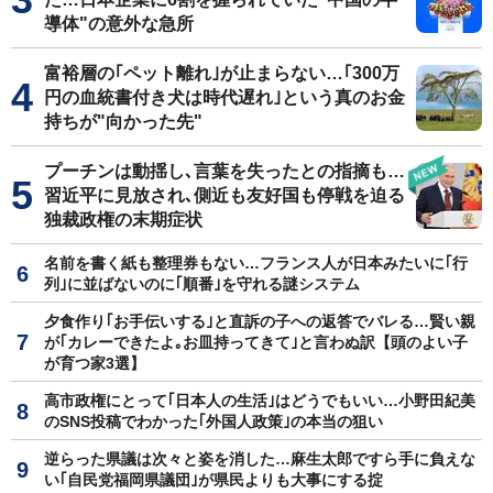
導体"の意外な急所
富裕層の｢ペット離れ｣が止まらない…｢300万
円の血統書付き犬は時代遅れ｣という真のお金
持ちが"向かった先"
プーチンは動揺し､言葉を失ったとの指摘も…
習近平に見放され､側近も友好国も停戦を迫る
独裁政権の末期症状
名前を書く紙も整理券もない…フランス人が日本みたいに｢行
列｣に並ばないのに｢順番｣を守れる謎システム
夕食作り｢お手伝いする｣と直訴の子への返答でバレる…賢い親
が｢カレーできたよ｡お皿持ってきて｣と言わぬ訳【頭のよい子
が育つ家3選】
高市政権にとって｢日本人の生活｣はどうでもいい…小野田紀美
のSNS投稿でわかった｢外国人政策｣の本当の狙い
逆らった県議は次々と姿を消した…麻生太郎ですら手に負えな
い｢自民党福岡県議団｣が県民よりも大事にする掟