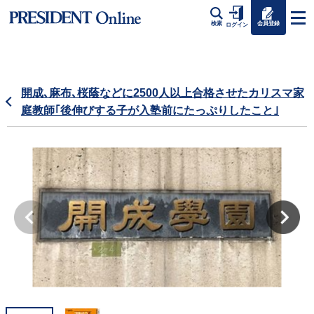
会員登録
検索
ログイン
開成､麻布､桜蔭などに2500人以上合格させたカリスマ家
庭教師｢後伸びする子が入塾前にたっぷりしたこと｣