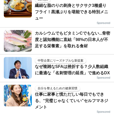
繊細な脂のりの刺身とサクサク3種盛り
フライ！黒瀬ぶりを堪能できる特別メニ
ュー
Sponsored
カルシウムでもビタミンCでもない...骨密
度と認知機能に直結「98%の日本人が不
足する栄養素」を取れる食材
中堅企業にリーズナブルな新提案
なぜ複雑なSFAは挫折する？少人数組織
に最適な「名刺管理の延長」で進めるDX
Sponsored
自分を整えるための健康習慣
仕事に家事と慌ただしい毎日でもでき
る、“完璧じゃなくていい”セルフマネジ
メント
Sponsored