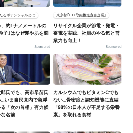
たるポテンシャルとは
東京都｢HTT取組推進宣言企業｣
小、約1ナノメートルの
リサイクル企業が節電・発電・
粒子｣はなぜ髪や肌を潤
蓄電を実践、社員のやる気と営
業力も向上！
Sponsored
Sponsored
次郎氏でも、高市早苗氏
カルシウムでもビタミンCでも
...いま自民党内で急浮
ない...骨密度と認知機能に直結
いる「次の首相」有力候
「98%の日本人が不足する栄養
外な名前
素」を取れる食材