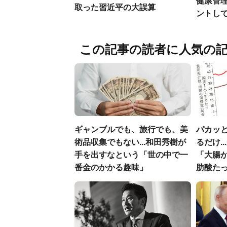
健康管
取った習近平の大誤算
ントし
この記事の読者に人気の
ギャンブルでも、旅行でも、美
パカッと
術品収集でもない...和田秀樹が
るだけ.
手を出すなという「世の中で一
「大腸
番金のかかる趣味」
肪酸た