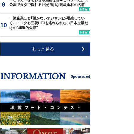
エビやカニを想わせる濃密な旨味とコク…近所の
公園でタダで採れる｢今が旬｣な高級食材の名前
一流企業ほど｢働かないオジサン｣が増殖してい
く…トヨタも三菱UFJも逃れられない日本企業だ
けの"構造的欠陥"
もっと見る
INFORMATION
Sponsored