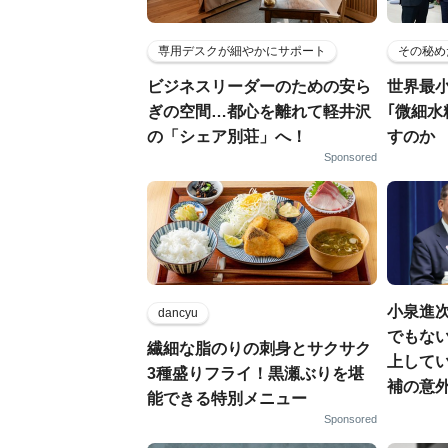
専用デスクが細やかにサポート
その秘め
ビジネスリーダーのための安ら
世界最
ぎの空間…都心を離れて軽井沢
｢微細水
の「シェア別荘」へ！
すのか
Sponsored
小泉進
dancyu
でもない
繊細な脂のりの刺身とサクサク
上して
3種盛りフライ！黒瀬ぶりを堪
補の意
能できる特別メニュー
Sponsored