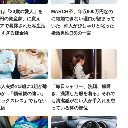
は「20歳の愛人」を
MARCH卒、年収900万円なの
億円の資産家」に変え
に結婚できない理由が詰まって
ロシアで暴露された私生活
いた...仲人がぴしゃりと叱った
クすぎる錬金術
婚活男性(36)の一言
人夫婦の3組に1組が離
「毎日シャワー、洗顔、歯磨
か...「価値観の違い」
き、洗濯した服を着る」それで
セックスレス」でもない
も清潔感がない人が手入れを怠
原因
っている体の部位