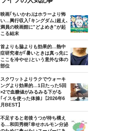
ライフの人気記事
映画｢ちいかわ｣はホラーより怖
い…興行収入｢キングダム｣超え､
満員の映画館に"どよめき"が起
こる結末
首よりも脇よりも効果的…熱中
症研究者が｢暑いときは真っ先に
ここを冷やせ｣という意外な体の
部位
スクワットよりラクでウォーキ
ングより効果的…1日たった5回
×2で血糖値がみるみる下がる
｢イスを使った体操｣【2026年6
月BEST】
不足すると老後うつが待ち構え
る…和田秀樹｢幸せホルモン分泌
のために食べたいスーパーにあ