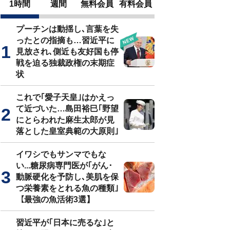
1時間
週間
無料会員
有料会員
プーチンは動揺し､言葉を失
ったとの指摘も…習近平に
見放され､側近も友好国も停
戦を迫る独裁政権の末期症
状
これで｢愛子天皇｣はかえっ
て近づいた…島田裕巳｢野望
にとらわれた麻生太郎が見
落とした皇室典範の大原則｣
イワシでもサンマでもな
い...糖尿病専門医が｢がん･
動脈硬化を予防し､美肌を保
つ栄養素をとれる魚の種類｣
【最強の魚活術3選】
習近平が｢日本に売るな｣と