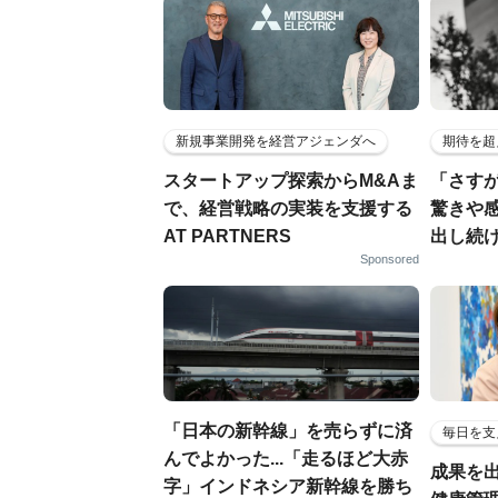
新規事業開発を経営アジェンダへ
期待を超
スタートアップ探索からM&Aま
「さす
で、経営戦略の実装を支援する
驚きや
AT PARTNERS
出し続
Sponsored
「日本の新幹線」を売らずに済
毎日を支
んでよかった...「走るほど大赤
成果を
字」インドネシア新幹線を勝ち