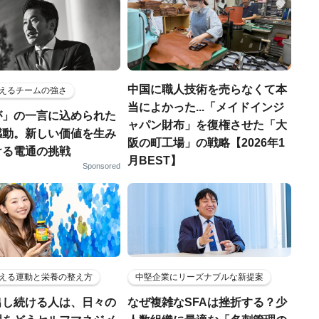
中国に職人技術を売らなくて本
えるチームの強さ
当によかった...「メイドインジ
が」の一言に込められた
ャパン財布」を復権させた「大
感動。新しい価値を生み
阪の町工場」の戦略【2026年1
ける電通の挑戦
月BEST】
Sponsored
える運動と栄養の整え方
中堅企業にリーズナブルな新提案
出し続ける人は、日々の
なぜ複雑なSFAは挫折する？少