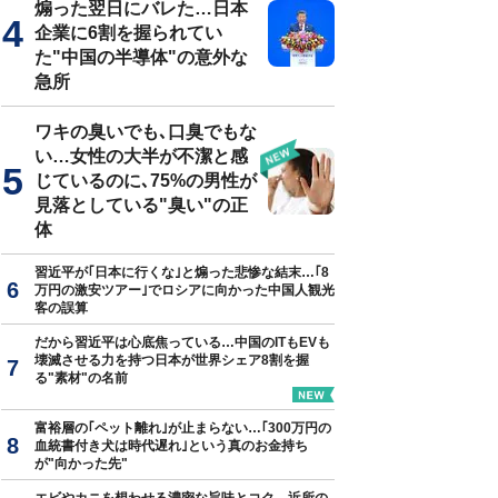
煽った翌日にバレた…日本
企業に6割を握られてい
た"中国の半導体"の意外な
急所
ソンミ『BIGHIT K-POPの世界戦略を解き明かす5つのシグナル』
ワキの臭いでも､口臭でもな
い…女性の大半が不潔と感
じているのに､75%の男性が
見落としている"臭い"の正
体
習近平が｢日本に行くな｣と煽った悲惨な結末…｢8
万円の激安ツアー｣でロシアに向かった中国人観光
客の誤算
だから習近平は心底焦っている…中国のITもEVも
壊滅させる力を持つ日本が世界シェア8割を握
る"素材"の名前
富裕層の｢ペット離れ｣が止まらない…｢300万円の
血統書付き犬は時代遅れ｣という真のお金持ち
が"向かった先"