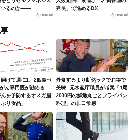
理をどうセルフマネジメ
人数組織に最適な「名刺管理の
ているのか——
延長」で進めるDX
Sponsored
Sponsored
記事
開けて週に1、2個食べ
外食するより断然ラクでお得で
..がん専門医が勧める
美味...元水産庁職員が考案「1尾
がんを予防するオメガ脂
2000円の鮮魚丸ごとフライパン
っぷり食品」
料理」の非日常感