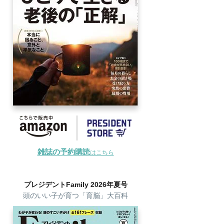
雑誌の予約購読
はこちら
プレジデントFamily 2026年夏号
頭のいい子が育つ「育脳」大百科