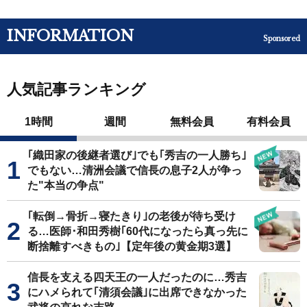
INFORMATION
Sponsored
人気記事ランキング
1時間
週間
無料会員
有料会員
｢織田家の後継者選び｣でも｢秀吉の一人勝ち｣
でもない…清洲会議で信長の息子2人が争っ
た"本当の争点"
｢転倒→骨折→寝たきり｣の老後が待ち受け
る…医師･和田秀樹｢60代になったら真っ先に
断捨離すべきもの｣【定年後の黄金期3選】
信長を支える四天王の一人だったのに…秀吉
にハメられて｢清須会議｣に出席できなかった