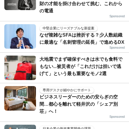
財の才能を掛け合わせて挑む、これから
の電通
Sponsored
中堅企業にリーズナブルな新提案
なぜ複雑なSFAは挫折する？少人数組織
に最適な「名刺管理の延長」で進めるDX
Sponsored
大地震でまず確保すべきは水でも食料で
もない...被災者が「これだけは担いで逃
げて」という最も重要なモノ2選
専用デスクが細やかにサポート
ビジネスリーダーのための安らぎの空
間…都心を離れて軽井沢の「シェア別
荘」へ！
Sponsored
日本企業の新規事業開発の課題