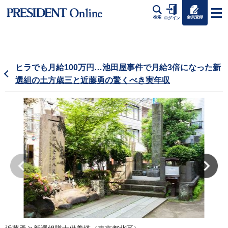
会員登録
検索
ログイン
ヒラでも月給100万円…池田屋事件で月給3倍になった新
選組の土方歳三と近藤勇の驚くべき実年収