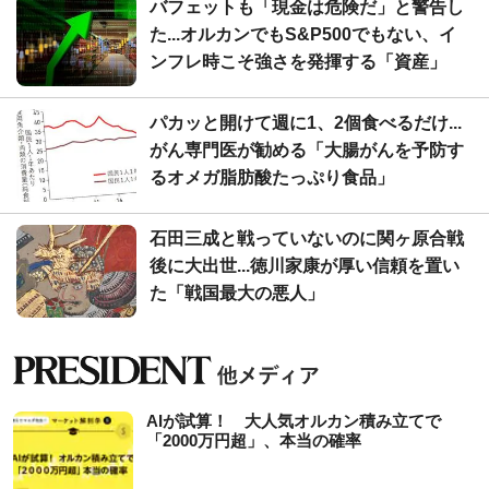
バフェットも「現金は危険だ」と警告し
た...オルカンでもS&P500でもない、イ
ンフレ時こそ強さを発揮する「資産」
パカッと開けて週に1、2個食べるだけ...
がん専門医が勧める「大腸がんを予防す
るオメガ脂肪酸たっぷり食品」
石田三成と戦っていないのに関ヶ原合戦
後に大出世...徳川家康が厚い信頼を置い
た「戦国最大の悪人」
AIが試算！ 大人気オルカン積み立てで
「2000万円超」、本当の確率