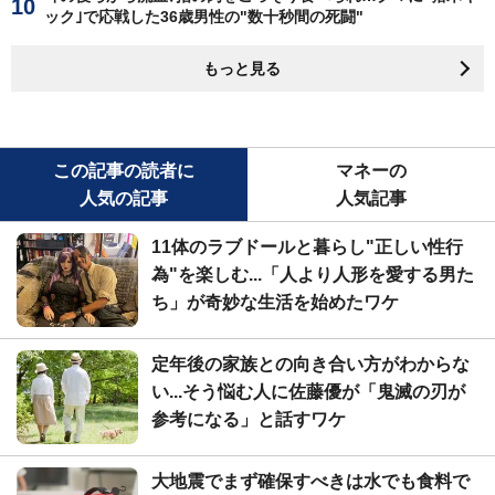
ック｣で応戦した36歳男性の"数十秒間の死闘"
もっと見る
この記事の読者に
マネーの
人気の記事
人気記事
11体のラブドールと暮らし"正しい性行
為"を楽しむ...「人より人形を愛する男た
ち」が奇妙な生活を始めたワケ
定年後の家族との向き合い方がわからな
い...そう悩む人に佐藤優が「鬼滅の刃が
参考になる」と話すワケ
大地震でまず確保すべきは水でも食料で