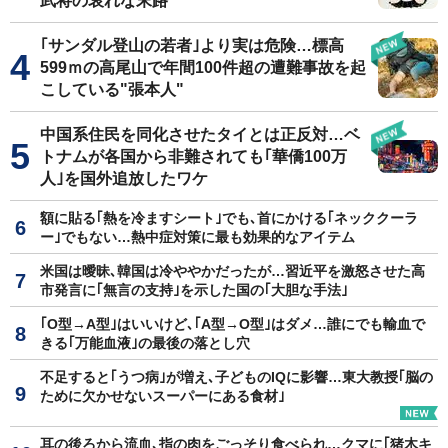
武将の哀れな末路
｢サンダル登山の若者｣より実は危険…標高
599ｍの高尾山で年間100件超の遭難事故を起
こしている"張本人"
中国系住民を同化させたタイとは正反対…ベ
トナムが各国から非難されても｢華僑100万
人｣を国外追放したワケ
額に貼る｢熱を冷ますシート｣でも､首にかける｢ネッククーラ
ー｣でもない…熱中症対策に最も効果的なアイテム
米国は曖昧､韓国は冷ややかだったが…習近平を激怒させた高
市発言に｢無言の支持｣を示した国の｢大胆な手法｣
｢O型→A型｣はいいけど､｢A型→O型｣はダメ…誰にでも輸血で
きる｢万能血液｣の最後の落とし穴
不足すると｢うつ病｣が増え､子どものIQに影響…東大教授｢脳の
ために欠かせないスーパーにある食材｣
耳の後ろから流血､指の肉をごっそり食べられ…クマに｢猪木キ