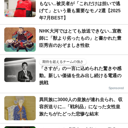
もない...被災者が「これだけは担いで逃
げて」という最も重要なモノ2選【2025
年7月BEST】
NHK大河ではとても放送できない...宣教
師に「獣より劣ったもの」と書かれた豊
臣秀吉のおぞましき性欲
期待を超えるチームの強さ
「さすが」の一言に込められた驚きや感
動。新しい価値を生み出し続ける電通の
挑戦
Sponsored
異民族に3000人の皇族が連れ去られ、収
容所送りに...「戦利品」になった女性皇
族たちがたどった悲惨な結末