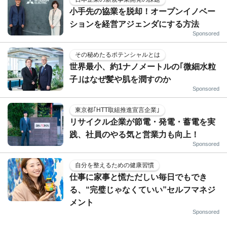
小手先の協業を脱却！オープンイノベー
ションを経営アジェンダにする方法
Sponsored
その秘めたるポテンシャルとは
世界最小、約1ナノメートルの｢微細水粒
子｣はなぜ髪や肌を潤すのか
Sponsored
東京都｢HTT取組推進宣言企業｣
リサイクル企業が節電・発電・蓄電を実
践、社員のやる気と営業力も向上！
Sponsored
自分を整えるための健康習慣
仕事に家事と慌ただしい毎日でもでき
る、“完璧じゃなくていい”セルフマネジ
メント
Sponsored