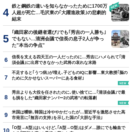
鉄と鋼鉄の違いを知らなかったために1700万
人超が死亡…毛沢東の｢大躍進政策｣の悲劇的
結末
｢織田家の後継者選び｣でも｢秀吉の一人勝ち｣
でもない…清洲会議で信長の息子2人が争っ
た"本当の争点"
信長を支える四天王の一人だったのに…秀吉にハメられて｢清
須会議｣に出席できなかった武将の哀れな末路
不足すると｢うつ病｣が増え､子どものIQに影響…東大教授｢脳の
ために欠かせないスーパーにある食材｣
秀吉よりも大役を任されたのに､使い捨てに…｢清須会議｣で最
も損をした"織田家ナンバー2の武将"の転落劇
米国は曖昧､韓国は冷ややかだったが…習近平を激怒させた高
市発言に｢無言の支持｣を示した国の｢大胆な手法｣
｢O型→A型｣はいいけど､｢A型→O型｣はダメ…誰にでも輸血で