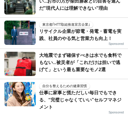
い...お市の方が柴田勝家との自害を選ん
だ"現代人には理解できない"理由
東京都｢HTT取組推進宣言企業｣
リサイクル企業が節電・発電・蓄電を実
践、社員のやる気と営業力も向上！
Sponsored
大地震でまず確保すべきは水でも食料で
もない...被災者が「これだけは担いで逃
げて」という最も重要なモノ2選
自分を整えるための健康習慣
仕事に家事と慌ただしい毎日でもでき
る、“完璧じゃなくていい”セルフマネジ
メント
Sponsored