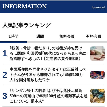
INFORMATION
Sponsored
人気記事ランキング
1時間
週間
無料会員
有料会員
｢転倒→骨折→寝たきり｣の老後が待ち受け
る…医師･和田秀樹｢60代になったら真っ先に
断捨離すべきもの｣【定年後の黄金期3選】
中国系住民を同化させたタイとは正反対…ベ
トナムが各国から非難されても｢華僑100万
人｣を国外追放したワケ
｢サンダル登山の若者｣より実は危険…標高
599ｍの高尾山で年間100件超の遭難事故を起
こしている"張本人"