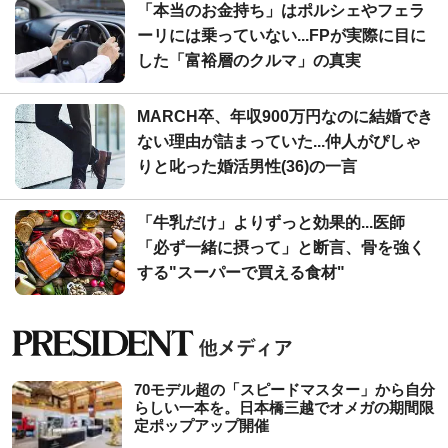
「本当のお金持ち」はポルシェやフェラ
ーリには乗っていない...FPが実際に目に
した「富裕層のクルマ」の真実
MARCH卒、年収900万円なのに結婚でき
ない理由が詰まっていた...仲人がぴしゃ
りと叱った婚活男性(36)の一言
「牛乳だけ」よりずっと効果的...医師
「必ず一緒に摂って」と断言、骨を強く
する"スーパーで買える食材"
70モデル超の「スピードマスター」から自分
らしい一本を。日本橋三越でオメガの期間限
定ポップアップ開催