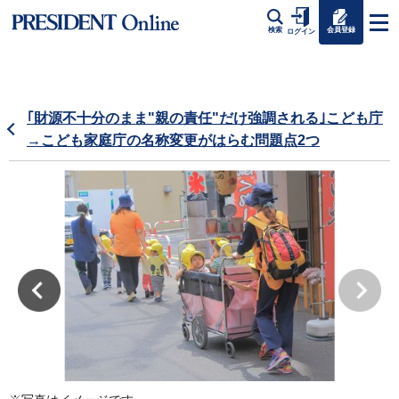
会員登録
検索
ログイン
｢財源不十分のまま"親の責任"だけ強調される｣こども庁
→こども家庭庁の名称変更がはらむ問題点2つ