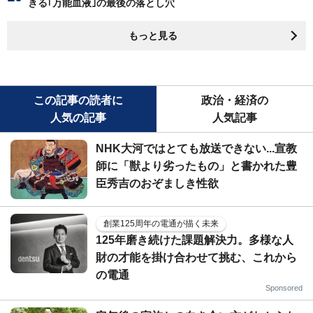
きる｢万能血液｣の最後の落とし穴
もっと見る
この記事の読者に
政治・経済の
人気の記事
人気記事
NHK大河ではとても放送できない...宣教
師に「獣より劣ったもの」と書かれた豊
臣秀吉のおぞましき性欲
創業125周年の電通が描く未来
125年磨き続けた課題解決力。多様な人
財の才能を掛け合わせて挑む、これから
の電通
Sponsored