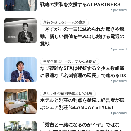
戦略の実装を支援するAT PARTNERS
Sponsored
期待を超えるチームの強さ
「さすが」の一言に込められた驚きや感
動。新しい価値を生み出し続ける電通の
挑戦
Sponsored
中堅企業にリーズナブルな新提案
なぜ複雑なSFAは挫折する？少人数組織
に最適な「名刺管理の延長」で進めるDX
Sponsored
新しい形の福利厚生として活用
ホテルと別荘の利点を凝縮…経営者が選
ぶシェア別荘｢GLAMDAY STYLE｣
Sponsored
「秀吉と一緒になるのがイヤ」ではな