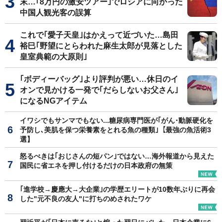
末…｢8万円の激安ツアー｣でロシアに向かった
中国人観光客の誤算
これで｢愛子天皇｣はかえって近づいた…島田
裕巳｢野望にとらわれた麻生太郎が見落とした
皇室典範の大原則｣
｢ボディーバッグ｣より評判が悪い…休日のイ
オンで見かける一発で｢だらしないお父さん｣
になるNGアイテム
イワシでもサンマでもない...糖尿病専門医が｢がん･動脈硬化を
予防し､美肌を保つ栄養素をとれる魚の種類｣【最強の魚活術3
選】
怒るべきは｢おじさんの短パン｣ではない…海外報道から見えた
国民に省エネを押し付けるだけの日本政府の無策
｢進学校→慶應大→大企業｣の学歴エリートが10数年ぶりに再会
した"元不良の友人"に打ちのめされたワケ