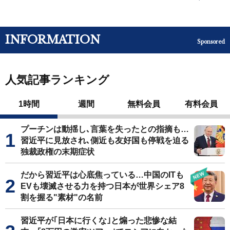
INFORMATION
Sponsored
人気記事ランキング
1時間
週間
無料会員
有料会員
プーチンは動揺し､言葉を失ったとの指摘も…
習近平に見放され､側近も友好国も停戦を迫る
独裁政権の末期症状
だから習近平は心底焦っている…中国のITも
EVも壊滅させる力を持つ日本が世界シェア8
割を握る"素材"の名前
習近平が｢日本に行くな｣と煽った悲惨な結