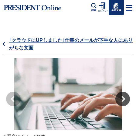
会員登録
検索
ログイン
｢クラウドにUPしました｣仕事のメールが下手な人にあり
がちな文面