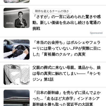
期待を超えるチームの強さ
「さすが」の一言に込められた驚きや感
動。新しい価値を生み出し続ける電通の
挑戦
Sponsored
「本当のお金持ち」はポルシェやフェラ
ーリには乗っていない...FPが実際に目に
した「富裕層のクルマ」の真実
父親の葬式に来ない母親。遺品から、娘
は母の真実に触れてしまい――『キシモ
ジン』第1話
「日本の新幹線」を売らずに済んでよか
った...「走るほど大赤字」インドネシア
新幹線を勝ち取った習近平の大誤算