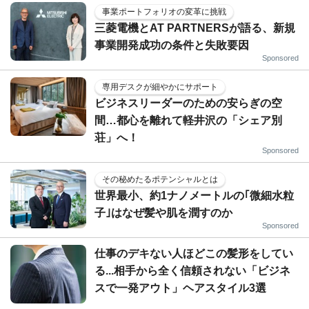
事業ポートフォリオの変革に挑戦
三菱電機とAT PARTNERSが語る、新規
事業開発成功の条件と失敗要因
Sponsored
専用デスクが細やかにサポート
ビジネスリーダーのための安らぎの空
間…都心を離れて軽井沢の「シェア別
荘」へ！
Sponsored
その秘めたるポテンシャルとは
世界最小、約1ナノメートルの｢微細水粒
子｣はなぜ髪や肌を潤すのか
Sponsored
仕事のデキない人ほどこの髪形をしてい
る...相手から全く信頼されない「ビジネ
スで一発アウト」ヘアスタイル3選