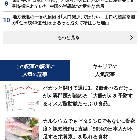
習近平が｢日本に売るな｣と煽った翌日にバレた…日本企業に6
割を握られていた"中国の半導体"の意外な急所
地方衰退の一番の原因は｢人口減少｣ではない…山口の超富裕層
が｢住民税43億円｣をまるっと抱えて移住した理由
もっと見る
この記事の読者に
キャリアの
人気の記事
人気記事
パカッと開けて週に1、2個食べるだけ...
がん専門医が勧める「大腸がんを予防す
るオメガ脂肪酸たっぷり食品」
カルシウムでもビタミンCでもない...骨密
度と認知機能に直結「98%の日本人が不
足する栄養素」を取れる食材