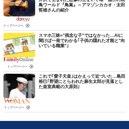
鳥ワールド『鳥嵩』～アマゾンカカオ・太田
哲雄さんの紹介
トップページへ
スマホ三昧="残念な子"ではなかった…AIに
聞けば一発でわかる｢子供の隠れた才能と"向
いている職業"｣
トップページへ
これで｢愛子天皇｣はかえって近づいた…島田
裕巳｢野望にとらわれた麻生太郎が見落とし
た皇室典範の大原則｣
トップページへ