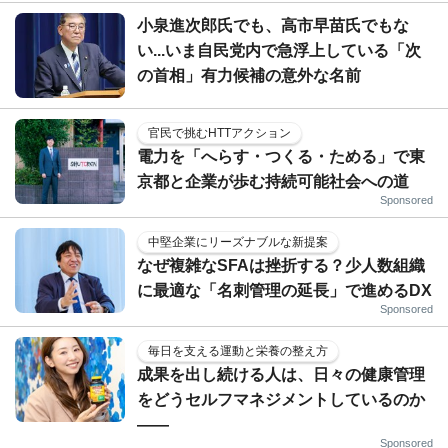
小泉進次郎氏でも、高市早苗氏でもな
い...いま自民党内で急浮上している「次
の首相」有力候補の意外な名前
官民で挑むHTTアクション
電力を「へらす・つくる・ためる」で東
京都と企業が歩む持続可能社会への道
Sponsored
中堅企業にリーズナブルな新提案
なぜ複雑なSFAは挫折する？少人数組織
に最適な「名刺管理の延長」で進めるDX
Sponsored
毎日を支える運動と栄養の整え方
成果を出し続ける人は、日々の健康管理
をどうセルフマネジメントしているのか
——
Sponsored