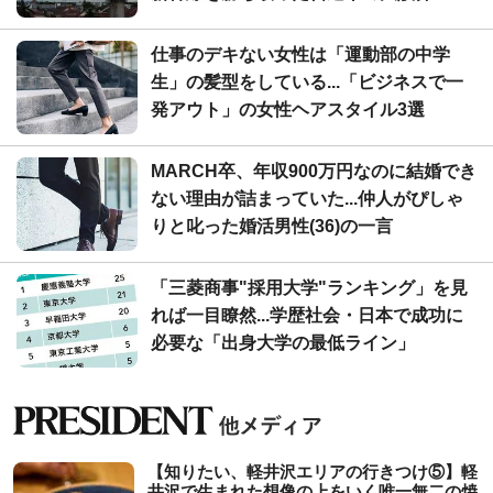
仕事のデキない女性は「運動部の中学
生」の髪型をしている...「ビジネスで一
発アウト」の女性ヘアスタイル3選
MARCH卒、年収900万円なのに結婚でき
ない理由が詰まっていた...仲人がぴしゃ
りと叱った婚活男性(36)の一言
「三菱商事"採用大学"ランキング」を見
れば一目瞭然...学歴社会・日本で成功に
必要な「出身大学の最低ライン」
【知りたい、軽井沢エリアの行きつけ⑤】軽
井沢で生まれた想像の上をいく唯一無二の焼