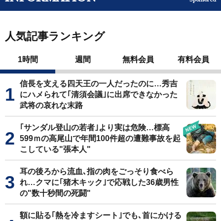
人気記事ランキング
1時間
週間
無料会員
有料会員
信長を支える四天王の一人だったのに…秀吉
にハメられて｢清須会議｣に出席できなかった
武将の哀れな末路
｢サンダル登山の若者｣より実は危険…標高
599ｍの高尾山で年間100件超の遭難事故を起
こしている"張本人"
耳の後ろから流血､指の肉をごっそり食べら
れ…クマに｢猪木キック｣で応戦した36歳男性
の"数十秒間の死闘"
額に貼る｢熱を冷ますシート｣でも､首にかける