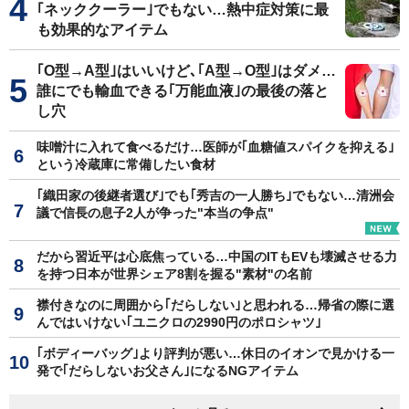
｢ネッククーラー｣でもない…熱中症対策に最
も効果的なアイテム
｢O型→A型｣はいいけど､｢A型→O型｣はダメ…
誰にでも輸血できる｢万能血液｣の最後の落と
し穴
味噌汁に入れて食べるだけ…医師が｢血糖値スパイクを抑える｣
という冷蔵庫に常備したい食材
｢織田家の後継者選び｣でも｢秀吉の一人勝ち｣でもない…清洲会
議で信長の息子2人が争った"本当の争点"
だから習近平は心底焦っている…中国のITもEVも壊滅させる力
を持つ日本が世界シェア8割を握る"素材"の名前
襟付きなのに周囲から｢だらしない｣と思われる…帰省の際に選
んではいけない｢ユニクロの2990円のポロシャツ｣
｢ボディーバッグ｣より評判が悪い…休日のイオンで見かける一
発で｢だらしないお父さん｣になるNGアイテム