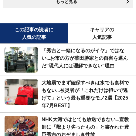
もっと見る
この記事の読者に
キャリアの
人気の記事
人気記事
「秀吉と一緒になるのがイヤ」ではな
い...お市の方が柴田勝家との自害を選ん
だ"現代人には理解できない"理由
大地震でまず確保すべきは水でも食料で
もない...被災者が「これだけは担いで逃
げて」という最も重要なモノ2選【2025
年7月BEST】
NHK大河ではとても放送できない...宣教
師に「獣より劣ったもの」と書かれた豊
臣秀吉のおぞましき性欲