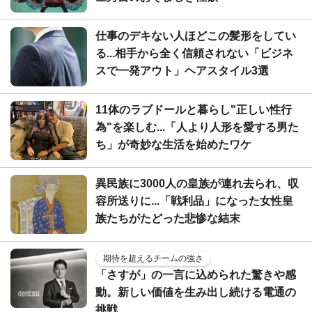
仕事のデキない人ほどこの髪形をしてい
る...相手から全く信頼されない「ビジネ
スで一発アウト」ヘアスタイル3選
11体のラブドールと暮らし"正しい性行
為"を楽しむ...「人より人形を愛する男た
ち」が奇妙な生活を始めたワケ
異民族に3000人の皇族が連れ去られ、収
容所送りに...「戦利品」になった女性皇
族たちがたどった悲惨な結末
期待を超えるチームの強さ
「さすが」の一言に込められた驚きや感
動。新しい価値を生み出し続ける電通の
挑戦