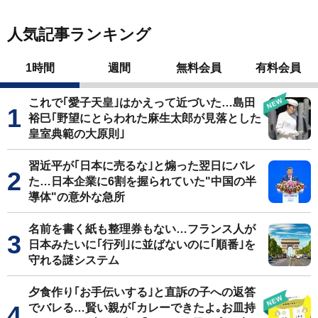
人気記事ランキング
1時間
週間
無料会員
有料会員
これで｢愛子天皇｣はかえって近づいた…島田
裕巳｢野望にとらわれた麻生太郎が見落とした
皇室典範の大原則｣
習近平が｢日本に売るな｣と煽った翌日にバレ
た…日本企業に6割を握られていた"中国の半
導体"の意外な急所
名前を書く紙も整理券もない…フランス人が
日本みたいに｢行列｣に並ばないのに｢順番｣を
守れる謎システム
夕食作り｢お手伝いする｣と直訴の子への返答
でバレる…賢い親が｢カレーできたよ｡お皿持