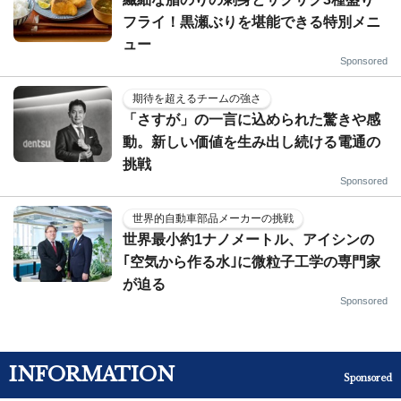
フライ！黒瀬ぶりを堪能できる特別メニ
ュー
Sponsored
期待を超えるチームの強さ
「さすが」の一言に込められた驚きや感
動。新しい価値を生み出し続ける電通の
挑戦
Sponsored
世界的自動車部品メーカーの挑戦
世界最小約1ナノメートル、アイシンの
｢空気から作る水｣に微粒子工学の専門家
が迫る
Sponsored
INFORMATION
Sponsored