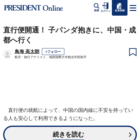
会員登録
検索
ログイン
直行便開通！ 子パンダ抱きに、中国・成
都へ行く
鳥海 高太朗
+フォロー
航空・旅行アナリスト、城西国際大学観光学部助手
直行便の就航によって、中国の国内線に不安を持ってい
る人も安心して利用できるようになった。
続きを読む