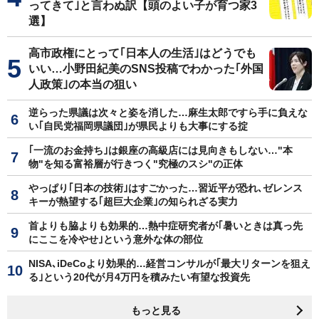
ってきて｣と言わぬ訳【頭のよい子が育つ家3
選】
高市政権にとって｢日本人の生活｣はどうでも
いい…小野田紀美のSNS投稿でわかった｢外国
人政策｣の本当の狙い
逆らった県議は次々と姿を消した…麻生太郎ですら手に負えな
い｢自民党福岡県議団｣が県民よりも大事にする掟
｢一流のお金持ち｣は銀座の高級店には見向きもしない…"本
物"を知る富裕層が行きつく"究極のスシ"の正体
やっぱり｢日本の技術｣はすごかった…習近平が恐れ､ゼレンス
キーが熱望する｢超巨大企業｣の知られざる実力
首よりも脇よりも効果的…熱中症研究者が｢暑いときは真っ先
にここを冷やせ｣という意外な体の部位
NISA､iDeCoより効果的…経営コンサルが｢最大リターンを狙え
る｣という20代が月4万円を積みたい有望な投資先
もっと見る