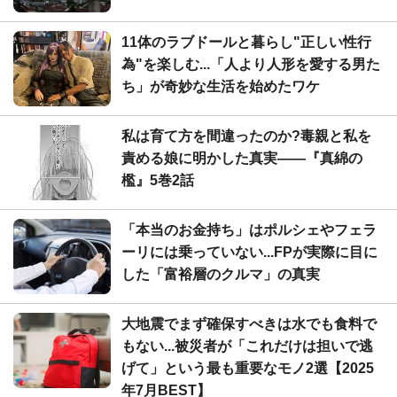
11体のラブドールと暮らし"正しい性行
為"を楽しむ...「人より人形を愛する男た
ち」が奇妙な生活を始めたワケ
私は育て方を間違ったのか?毒親と私を
責める娘に明かした真実――『真綿の
檻』5巻2話
「本当のお金持ち」はポルシェやフェラ
ーリには乗っていない...FPが実際に目に
した「富裕層のクルマ」の真実
大地震でまず確保すべきは水でも食料で
もない...被災者が「これだけは担いで逃
げて」という最も重要なモノ2選【2025
年7月BEST】