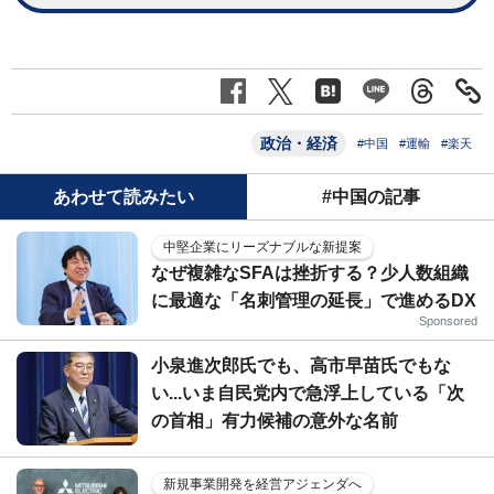
政治・経済
#中国
#運輸
#楽天
あわせて読みたい
#中国の記事
中堅企業にリーズナブルな新提案
なぜ複雑なSFAは挫折する？少人数組織
に最適な「名刺管理の延長」で進めるDX
Sponsored
小泉進次郎氏でも、高市早苗氏でもな
い...いま自民党内で急浮上している「次
の首相」有力候補の意外な名前
新規事業開発を経営アジェンダへ