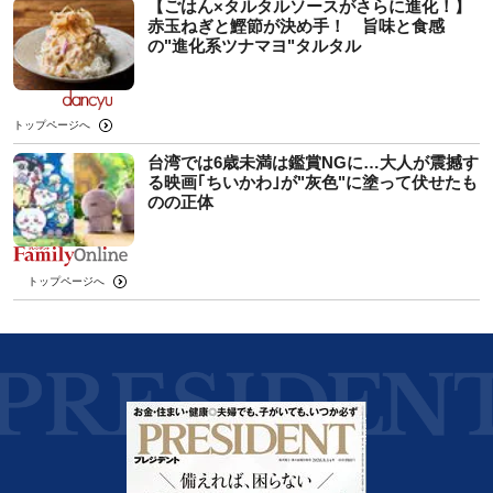
【ごはん×タルタルソースがさらに進化！】
赤玉ねぎと鰹節が決め手！ 旨味と食感
の"進化系ツナマヨ"タルタル
トップページへ
台湾では6歳未満は鑑賞NGに…大人が震撼す
る映画｢ちいかわ｣が"灰色"に塗って伏せたも
のの正体
トップページへ