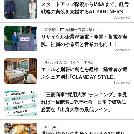
スタートアップ探索からM&Aまで、経営
戦略の実装を支援するAT PARTNERS
Sponsored
東京都｢HTT取組推進宣言企業｣
リサイクル企業が節電・発電・蓄電を実
践、社員のやる気と営業力も向上！
Sponsored
新しい形の福利厚生として活用
ホテルと別荘の利点を凝縮…経営者が選
ぶシェア別荘｢GLAMDAY STYLE｣
Sponsored
「三菱商事"採用大学"ランキング」を見
れば一目瞭然...学歴社会・日本で成功に
必要な「出身大学の最低ライン」
dancyu
繊細な脂のりの刺身とサクサク3種盛り