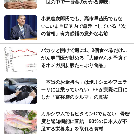
「世の中で一番金のかかる趣味」
小泉進次郎氏でも、高市早苗氏でもな
い...いま自民党内で急浮上している「次
の首相」有力候補の意外な名前
パカッと開けて週に1、2個食べるだけ...
がん専門医が勧める「大腸がんを予防す
るオメガ脂肪酸たっぷり食品」
「本当のお金持ち」はポルシェやフェラ
ーリには乗っていない...FPが実際に目に
した「富裕層のクルマ」の真実
カルシウムでもビタミンCでもない...骨密
度と認知機能に直結「98%の日本人が不
足する栄養素」を取れる食材