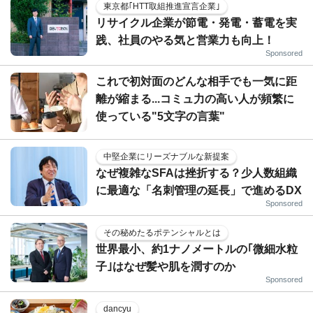
東京都｢HTT取組推進宣言企業｣
リサイクル企業が節電・発電・蓄電を実
践、社員のやる気と営業力も向上！
Sponsored
これで初対面のどんな相手でも一気に距
離が縮まる...コミュ力の高い人が頻繁に
使っている"5文字の言葉"
中堅企業にリーズナブルな新提案
なぜ複雑なSFAは挫折する？少人数組織
に最適な「名刺管理の延長」で進めるDX
Sponsored
その秘めたるポテンシャルとは
世界最小、約1ナノメートルの｢微細水粒
子｣はなぜ髪や肌を潤すのか
Sponsored
dancyu