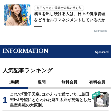
毎日を支える運動と栄養の整え方
成果を出し続ける人は、日々の健康管理
をどうセルフマネジメントしているのか
——
Sponsored
INFORMATION
Sponsored
人気記事ランキング
1時間
週間
無料会員
有料会員
これで｢愛子天皇｣はかえって近づいた…島田
裕巳｢野望にとらわれた麻生太郎が見落とした
皇室典範の大原則｣