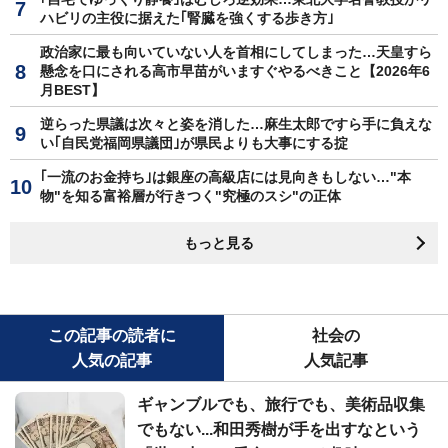
ハビリの主役に据えた｢腎臓を強くする歩き方｣
政治家に最も向いていない人を首相にしてしまった…天皇すら
懸念を口にされる高市早苗がいますぐやるべきこと【2026年6
月BEST】
逆らった県議は次々と姿を消した…麻生太郎ですら手に負えな
い｢自民党福岡県議団｣が県民よりも大事にする掟
｢一流のお金持ち｣は銀座の高級店には見向きもしない…"本
物"を知る富裕層が行きつく"究極のスシ"の正体
もっと見る
この記事の読者に
社会の
人気の記事
人気記事
ギャンブルでも、旅行でも、美術品収集
でもない...和田秀樹が手を出すなという