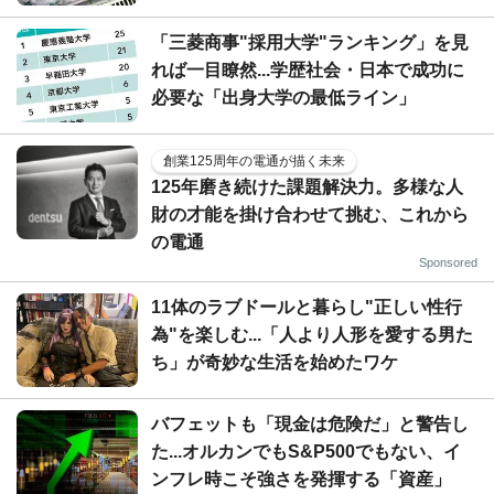
「三菱商事"採用大学"ランキング」を見
れば一目瞭然...学歴社会・日本で成功に
必要な「出身大学の最低ライン」
創業125周年の電通が描く未来
125年磨き続けた課題解決力。多様な人
財の才能を掛け合わせて挑む、これから
の電通
Sponsored
11体のラブドールと暮らし"正しい性行
為"を楽しむ...「人より人形を愛する男た
ち」が奇妙な生活を始めたワケ
バフェットも「現金は危険だ」と警告し
た...オルカンでもS&P500でもない、イ
ンフレ時こそ強さを発揮する「資産」