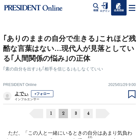
会員登録
検索
ログイン
｢ありのままの自分で生きる｣これほど残
酷な言葉はない…現代人が見落としてい
る｢人間関係の悩み｣の正体
｢素の自分を出す｣も｢相手を信じる｣もしなくていい
PRESIDENT Online
2025/01/29 9:00
よでぃ
+フォロー
インフルエンサー
1
2
3
4
ただ、「この人と一緒にいるときの自分はあまり気負わ
まれ