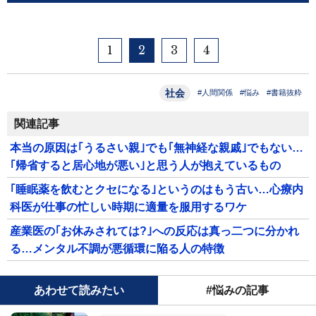
1
2
3
4
社会
#人間関係
#悩み
#書籍抜粋
関連記事
本当の原因は｢うるさい親｣でも｢無神経な親戚｣でもない…
｢帰省すると居心地が悪い｣と思う人が抱えているもの
｢睡眠薬を飲むとクセになる｣というのはもう古い…心療内
科医が仕事の忙しい時期に適量を服用するワケ
産業医の｢お休みされては?｣への反応は真っ二つに分かれ
る…メンタル不調が悪循環に陥る人の特徴
あわせて読みたい
#悩みの記事