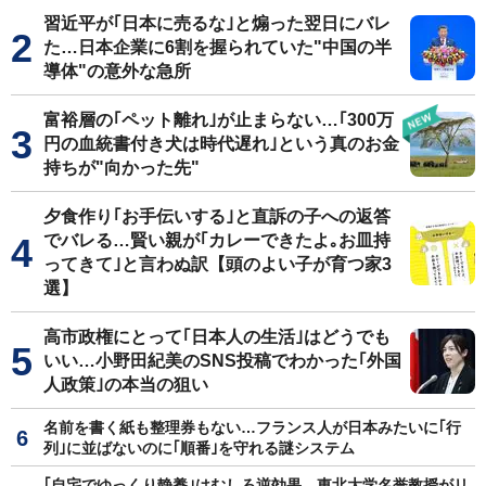
習近平が｢日本に売るな｣と煽った翌日にバレ
た…日本企業に6割を握られていた"中国の半
導体"の意外な急所
富裕層の｢ペット離れ｣が止まらない…｢300万
円の血統書付き犬は時代遅れ｣という真のお金
持ちが"向かった先"
夕食作り｢お手伝いする｣と直訴の子への返答
でバレる…賢い親が｢カレーできたよ｡お皿持
ってきて｣と言わぬ訳【頭のよい子が育つ家3
選】
高市政権にとって｢日本人の生活｣はどうでも
いい…小野田紀美のSNS投稿でわかった｢外国
人政策｣の本当の狙い
名前を書く紙も整理券もない…フランス人が日本みたいに｢行
列｣に並ばないのに｢順番｣を守れる謎システム
｢自宅でゆっくり静養｣はむしろ逆効果…東北大学名誉教授がリ