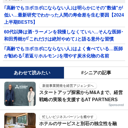
｢高齢でもヨボヨボにならない人｣は明らかにその"数値"が
低い…最新研究でわかった人間の寿命差を生む要因【2024
上半期BEST5】
60代以降は酒･ラーメンを我慢しなくていい…そんな医師･
和田秀樹が｢これだけは絶対やめて｣と語る意外な習慣
｢高齢でもヨボヨボにならない人｣はよく食べている…医師
が勧める｢若返りホルモン｣を増やす炭水化物の名前
あわせて読みたい
#シニアの記事
新規事業開発を経営アジェンダへ
スタートアップ探索からM&Aまで、経営
戦略の実装を支援するAT PARTNERS
Sponsored
忙しいビジネスパーソンを癒やす
ホテルのサービスと別荘の独立性を融