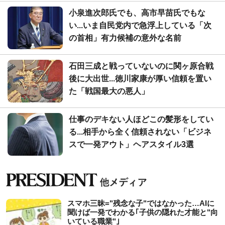
小泉進次郎氏でも、高市早苗氏でもな
い...いま自民党内で急浮上している「次
の首相」有力候補の意外な名前
石田三成と戦っていないのに関ヶ原合戦
後に大出世...徳川家康が厚い信頼を置い
た「戦国最大の悪人」
仕事のデキない人ほどこの髪形をしてい
る...相手から全く信頼されない「ビジネ
スで一発アウト」ヘアスタイル3選
スマホ三昧="残念な子"ではなかった…AIに
聞けば一発でわかる｢子供の隠れた才能と"向
いている職業"｣