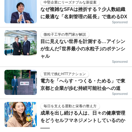
中堅企業にリーズナブルな新提案
なぜ複雑なSFAは挫折する？少人数組織
に最適な「名刺管理の延長」で進めるDX
Sponsored
微粒子工学の専門家が解説
目に見えない世界を計測する…アイシン
が生んだ｢世界最小の水粒子｣のポテンシ
ャル
Sponsored
官民で挑むHTTアクション
電力を「へらす・つくる・ためる」で東
京都と企業が歩む持続可能社会への道
Sponsored
毎日を支える運動と栄養の整え方
成果を出し続ける人は、日々の健康管理
をどうセルフマネジメントしているのか
——