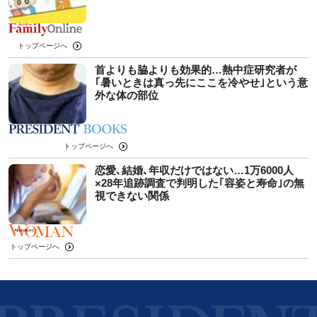
トップページへ
首よりも脇よりも効果的…熱中症研究者が
｢暑いときは真っ先にここを冷やせ｣という意
外な体の部位
トップページへ
恋愛､結婚､年収だけではない…1万6000人
×28年追跡調査で判明した｢容姿と寿命｣の無
視できない関係
トップページへ