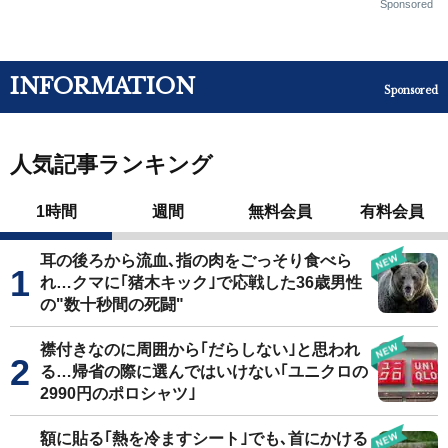
Sponsored
INFORMATION
Sponsored
人気記事ランキング
1時間
週間
無料会員
有料会員
耳の後ろから流血､指の肉をごっそり食べら
れ…クマに｢猪木キック｣で応戦した36歳男性
の"数十秒間の死闘"
襟付きなのに周囲から｢だらしない｣と思われ
る…帰省の際に選んではいけない｢ユニクロの
2990円のポロシャツ｣
額に貼る｢熱を冷ますシート｣でも､首にかける