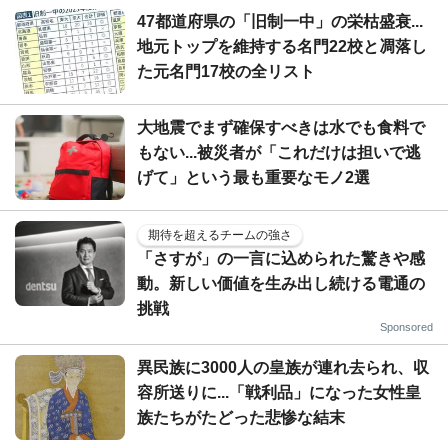
47都道府県の「旧制一中」の栄枯盛衰...
地元トップを維持する名門22校と凋落し
た元名門17校の全リスト
大地震でまず確保すべきは水でも食料で
もない...被災者が「これだけは担いで逃
げて」という最も重要なモノ2選
期待を超えるチームの強さ
「さすが」の一言に込められた驚きや感
動。新しい価値を生み出し続ける電通の
挑戦
Sponsored
異民族に3000人の皇族が連れ去られ、収
容所送りに...「戦利品」になった女性皇
族たちがたどった悲惨な結末