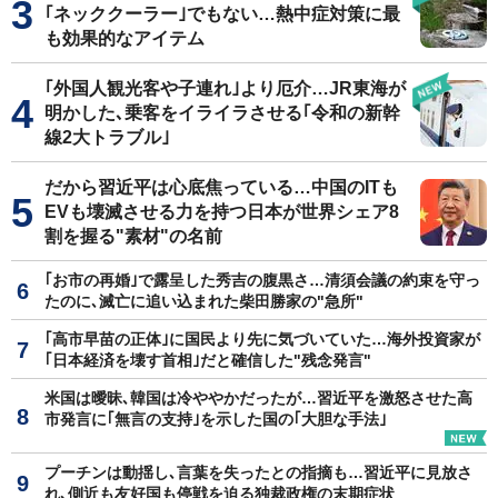
｢ネッククーラー｣でもない…熱中症対策に最
も効果的なアイテム
｢外国人観光客や子連れ｣より厄介…JR東海が
明かした､乗客をイライラさせる｢令和の新幹
線2大トラブル｣
だから習近平は心底焦っている…中国のITも
EVも壊滅させる力を持つ日本が世界シェア8
割を握る"素材"の名前
｢お市の再婚｣で露呈した秀吉の腹黒さ…清須会議の約束を守っ
たのに､滅亡に追い込まれた柴田勝家の"急所"
｢高市早苗の正体｣に国民より先に気づいていた…海外投資家が
｢日本経済を壊す首相｣だと確信した"残念発言"
米国は曖昧､韓国は冷ややかだったが…習近平を激怒させた高
市発言に｢無言の支持｣を示した国の｢大胆な手法｣
プーチンは動揺し､言葉を失ったとの指摘も…習近平に見放さ
れ､側近も友好国も停戦を迫る独裁政権の末期症状