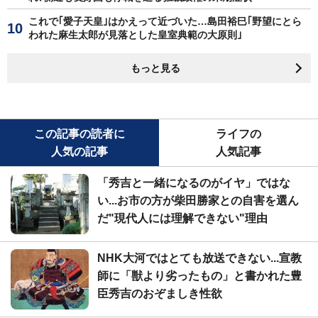
これで｢愛子天皇｣はかえって近づいた…島田裕巳｢野望にとら
われた麻生太郎が見落とした皇室典範の大原則｣
もっと見る
この記事の読者に
ライフの
人気の記事
人気記事
「秀吉と一緒になるのがイヤ」ではな
い...お市の方が柴田勝家との自害を選ん
だ"現代人には理解できない"理由
NHK大河ではとても放送できない...宣教
師に「獣より劣ったもの」と書かれた豊
臣秀吉のおぞましき性欲