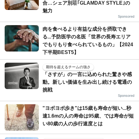
合…シェア別荘｢GLAMDAY STYLE｣の
魅力
Sponsored
肉を食べるより有益な成分を摂取でき
る...予防医学の名医「世界の長寿エリア
でもりもり食べられているもの」【2024
下半期BEST5】
期待を超えるチームの強さ
「さすが」の一言に込められた驚きや感
動。新しい価値を生み出し続ける電通の
挑戦
Sponsored
"ヨボヨボ歩き"は15歳も寿命が短い...秒
速1.6mの人の寿命は95歳、では寿命が短
い80歳の人の歩行速度とは