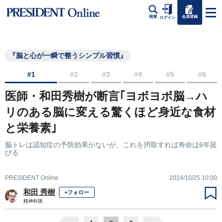
会員登録
検索
ログイン
『脳と心が一瞬で整うシンプル習慣』
#1
#2
#3
#4
#5
#6
医師・和田秀樹が断言｢ヨボヨボ脳→ハ
リのある脳に変える驚くほど身近な食材
と栄養素｣
脳トレは認知症の予防効果がないが、これを摂取すれば寿命は6年延
びる
PRESIDENT Online
2024/10/25 10:00
和田 秀樹
+フォロー
精神科医