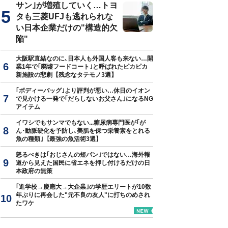
サン｣が増殖していく…トヨ
タも三菱UFJも逃れられな
い日本企業だけの"構造的欠
陥"
大阪駅直結なのに､日本人も外国人客も来ない…開
業1年で｢廃墟フードコート｣と呼ばれたピカピカ
新施設の悲劇【残念なタテモノ3選】
｢ボディーバッグ｣より評判が悪い…休日のイオン
で見かける一発で｢だらしないお父さん｣になるNG
アイテム
イワシでもサンマでもない...糖尿病専門医が｢が
ん･動脈硬化を予防し､美肌を保つ栄養素をとれる
魚の種類｣【最強の魚活術3選】
怒るべきは｢おじさんの短パン｣ではない…海外報
道から見えた国民に省エネを押し付けるだけの日
本政府の無策
｢進学校→慶應大→大企業｣の学歴エリートが10数
年ぶりに再会した"元不良の友人"に打ちのめされ
たワケ