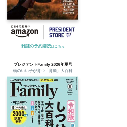
雑誌の予約購読
はこちら
プレジデントFamily 2026年夏号
頭のいい子が育つ「育脳」大百科