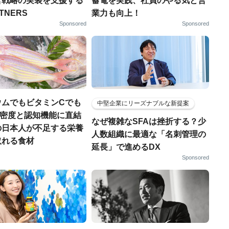
営戦略の実装を支援する
蓄電を実践、社員のやる気と営
RTNERS
業力も向上！
Sponsored
Sponsored
ウムでもビタミンCでも
中堅企業にリーズナブルな新提案
.骨密度と認知機能に直結
なぜ複雑なSFAは挫折する？少
の日本人が不足する栄養
人数組織に最適な「名刺管理の
取れる食材
延長」で進めるDX
Sponsored