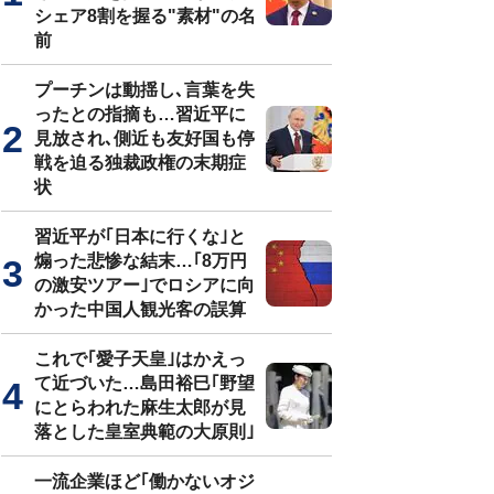
シェア8割を握る"素材"の名
前
プーチンは動揺し､言葉を失
ったとの指摘も…習近平に
見放され､側近も友好国も停
戦を迫る独裁政権の末期症
状
習近平が｢日本に行くな｣と
煽った悲惨な結末…｢8万円
の激安ツアー｣でロシアに向
かった中国人観光客の誤算
これで｢愛子天皇｣はかえっ
て近づいた…島田裕巳｢野望
にとらわれた麻生太郎が見
落とした皇室典範の大原則｣
一流企業ほど｢働かないオジ