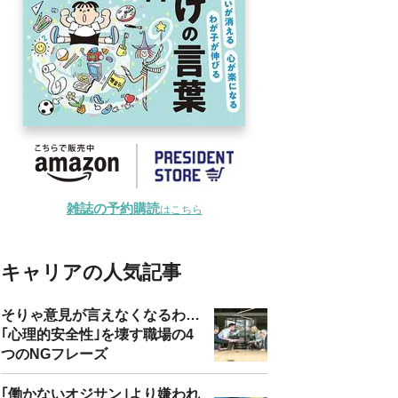
雑誌の予約購読
はこちら
キャリアの人気記事
そりゃ意見が言えなくなるわ…
｢心理的安全性｣を壊す職場の4
つのNGフレーズ
｢働かないオジサン｣より嫌われ