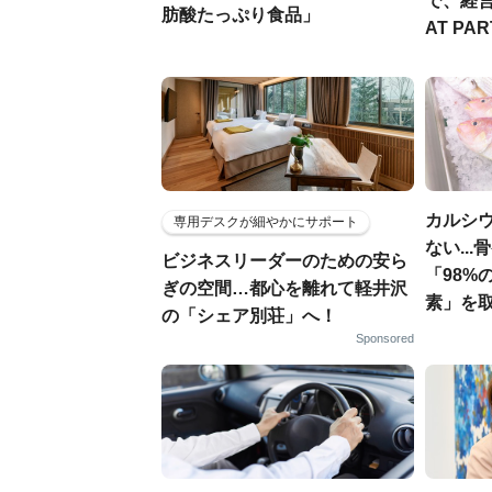
で、経
肪酸たっぷり食品」
AT PA
カルシ
専用デスクが細やかにサポート
ない..
ビジネスリーダーのための安ら
「98%
ぎの空間…都心を離れて軽井沢
素」を
の「シェア別荘」へ！
Sponsored