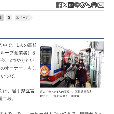
1
2
次ページ
る中で、1人の高校
グループ創業者）を
今、2つやりたい
店のオーナー、もし
たからだ。
んは、岩手県立宮
宮古で会った6人の高校生。三陸鉄道宮古
駅にて。（撮影協力：三陸鉄道）
道二段。
好きで。で、コーヒーがすごい好きで、興味があっ