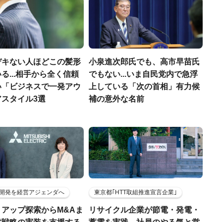
デキない人ほどこの髪形
小泉進次郎氏でも、高市早苗氏
る...相手から全く信頼
でもない...いま自民党内で急浮
い「ビジネスで一発アウ
上している「次の首相」有力候
アスタイル3選
補の意外な名前
開発を経営アジェンダへ
東京都｢HTT取組推進宣言企業｣
トアップ探索からM&Aま
リサイクル企業が節電・発電・