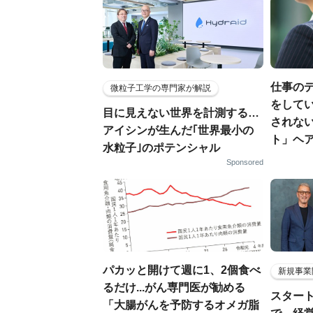
仕事の
微粒子工学の専門家が解説
をしてい
目に見えない世界を計測する…
されな
アイシンが生んだ｢世界最小の
ト」ヘ
水粒子｣のポテンシャル
Sponsored
パカッと開けて週に1、2個食べ
新規事業
るだけ...がん専門医が勧める
スター
「大腸がんを予防するオメガ脂