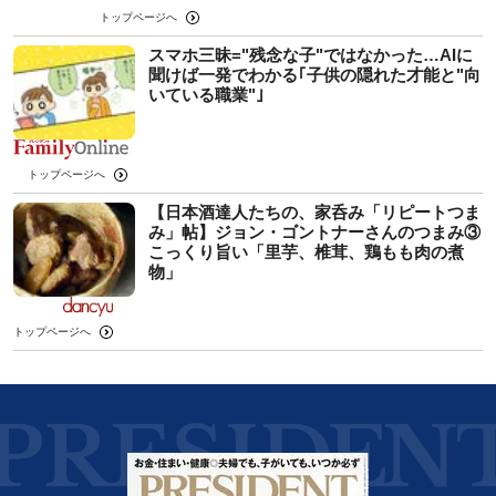
トップページへ
スマホ三昧="残念な子"ではなかった…AIに
聞けば一発でわかる｢子供の隠れた才能と"向
いている職業"｣
トップページへ
【日本酒達人たちの、家呑み「リピートつま
み」帖】ジョン・ゴントナーさんのつまみ③
こっくり旨い「里芋、椎茸、鶏もも肉の煮
物」
トップページへ