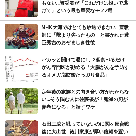
もない...被災者が「これだけは担いで逃
げて」という最も重要なモノ2選
NHK大河ではとても放送できない...宣教
師に「獣より劣ったもの」と書かれた豊
臣秀吉のおぞましき性欲
パカッと開けて週に1、2個食べるだけ...
がん専門医が勧める「大腸がんを予防す
るオメガ脂肪酸たっぷり食品」
定年後の家族との向き合い方がわからな
い...そう悩む人に佐藤優が「鬼滅の刃が
参考になる」と話すワケ
石田三成と戦っていないのに関ヶ原合戦
後に大出世...徳川家康が厚い信頼を置い