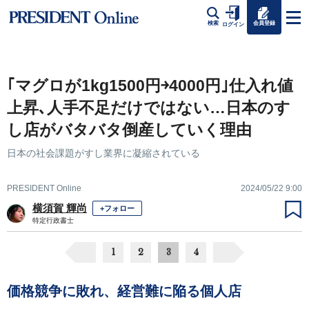
会員登録
検索
ログイン
｢マグロが1kg1500円￫4000円｣仕入れ値
上昇､人手不足だけではない…日本のす
し店がバタバタ倒産していく理由
日本の社会課題がすし業界に凝縮されている
PRESIDENT Online
2024/05/22 9:00
横須賀 輝尚
+フォロー
特定行政書士
1
2
3
4
価格競争に敗れ、経営難に陥る個人店