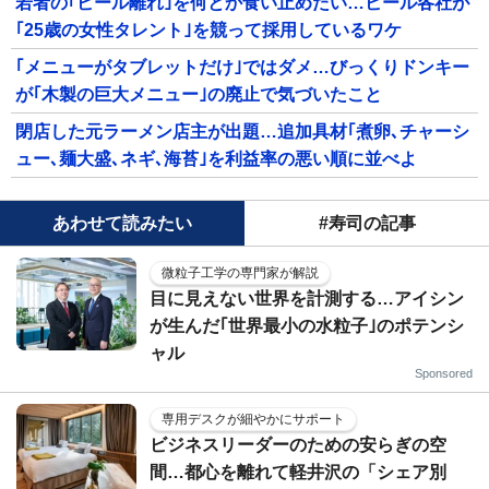
若者の｢ビール離れ｣を何とか食い止めたい…ビール各社が
｢25歳の女性タレント｣を競って採用しているワケ
｢メニューがタブレットだけ｣ではダメ…びっくりドンキー
が｢木製の巨大メニュー｣の廃止で気づいたこと
閉店した元ラーメン店主が出題…追加具材｢煮卵､チャーシ
ュー､麺大盛､ネギ､海苔｣を利益率の悪い順に並べよ
あわせて読みたい
#寿司の記事
微粒子工学の専門家が解説
目に見えない世界を計測する…アイシン
が生んだ｢世界最小の水粒子｣のポテンシ
ャル
Sponsored
専用デスクが細やかにサポート
ビジネスリーダーのための安らぎの空
間…都心を離れて軽井沢の「シェア別