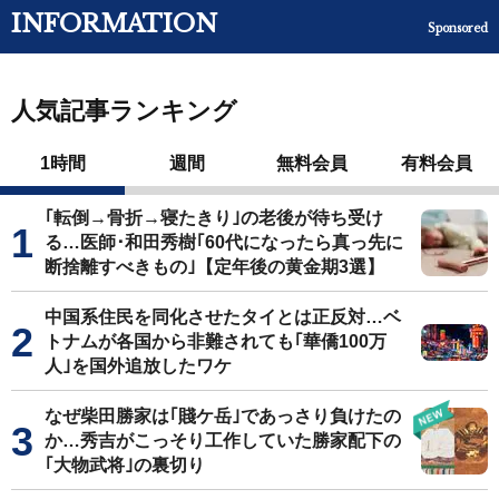
INFORMATION
Sponsored
人気記事ランキング
1時間
週間
無料会員
有料会員
｢転倒→骨折→寝たきり｣の老後が待ち受け
る…医師･和田秀樹｢60代になったら真っ先に
断捨離すべきもの｣【定年後の黄金期3選】
中国系住民を同化させたタイとは正反対…ベ
トナムが各国から非難されても｢華僑100万
人｣を国外追放したワケ
なぜ柴田勝家は｢賤ケ岳｣であっさり負けたの
か…秀吉がこっそり工作していた勝家配下の
｢大物武将｣の裏切り