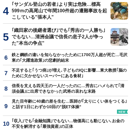
｢サンダル登山の若者｣より実は危険…標高
599ｍの高尾山で年間100件超の遭難事故を起
こしている"張本人"
｢織田家の後継者選び｣でも｢秀吉の一人勝ち｣
でもない…清洲会議で信長の息子2人が争っ
た"本当の争点"
鉄と鋼鉄の違いを知らなかったために1700万人超が死亡…毛沢
東の｢大躍進政策｣の悲劇的結末
不足すると｢うつ病｣が増え､子どものIQに影響…東大教授｢脳の
ために欠かせないスーパーにある食材｣
信長を支える四天王の一人だったのに…秀吉にハメられて｢清
須会議｣に出席できなかった武将の哀れな末路
見た目年齢に40歳の差を生む…医師が｢太りにくい体をつくる｣
と話す1日にわずか10回の"脱ET体操"
｢収入｣でも｢金融知識｣でもない…物価高にも動じない､お金の
不安を解消する｢最強資産｣の正体