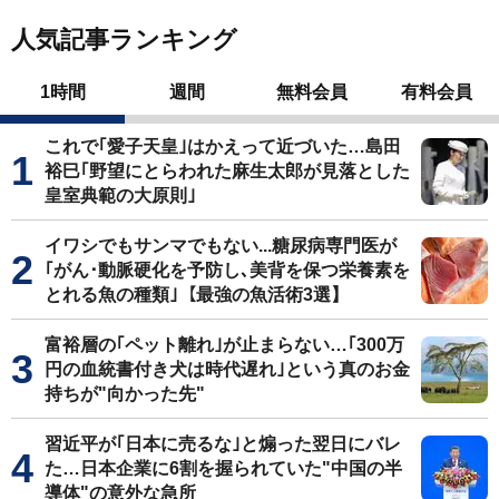
人気記事ランキング
1時間
週間
無料会員
有料会員
これで｢愛子天皇｣はかえって近づいた…島田
裕巳｢野望にとらわれた麻生太郎が見落とした
皇室典範の大原則｣
イワシでもサンマでもない...糖尿病専門医が
｢がん･動脈硬化を予防し､美背を保つ栄養素を
とれる魚の種類｣【最強の魚活術3選】
富裕層の｢ペット離れ｣が止まらない…｢300万
円の血統書付き犬は時代遅れ｣という真のお金
持ちが"向かった先"
習近平が｢日本に売るな｣と煽った翌日にバレ
た…日本企業に6割を握られていた"中国の半
導体"の意外な急所