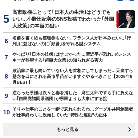
高市政権にとって｢日本人の生活｣はどうでも
いい…小野田紀美のSNS投稿でわかった｢外国
人政策｣の本当の狙い
名前を書く紙も整理券もない…フランス人が日本みたいに｢行
列｣に並ばないのに｢順番｣を守れる謎システム
やっぱり｢日本の技術｣はすごかった…習近平が恐れ､ゼレンス
キーが熱望する｢超巨大企業｣の知られざる実力
政治家に最も向いていない人を首相にしてしまった…天皇すら
懸念を口にされる高市早苗がいますぐやるべきこと【2026年6
月BEST】
逆らった県議は次々と姿を消した…麻生太郎ですら手に負えな
い｢自民党福岡県議団｣が県民よりも大事にする掟
そりゃ仕事のことを一瞬で忘れられるわ…グーグル共同創業者
が仕事終わりに没頭していた"特殊な運動"の正体
もっと見る