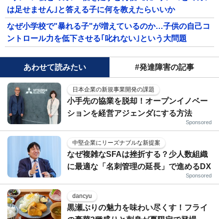
は足せません｣と答える子に何を教えたらいいか
なぜ小学校で"暴れる子"が増えているのか…子供の自己コ
ントロール力を低下させる｢叱れない｣という大問題
あわせて読みたい
#発達障害の記事
日本企業の新規事業開発の課題
小手先の協業を脱却！オープンイノベー
ションを経営アジェンダにする方法
Sponsored
中堅企業にリーズナブルな新提案
なぜ複雑なSFAは挫折する？少人数組織
に最適な「名刺管理の延長」で進めるDX
Sponsored
dancyu
黒瀬ぶりの魅力を味わい尽くす！フライ