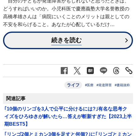
自分の子どもが発達障害かもしれないと思ったときは、
どうすればいいのか。小児科医で慶應義塾大学名誉教授の
高橋孝雄さんは「病院にいくことのメリットは親としての
不安を和らげること。あなたが心配しているだけ…
続きを読む
ライフ
#医療
#発達障害
#書籍抜粋
関連記事
｢10個のリンゴを3人で公平に分けるには?｣有名な思考ク
イズをひろゆきが解いたら…答えが斬新すぎた【2023上半
期BEST5】
｢リンゴ2個とミカン3個を足すと何個?｣に｢リンゴとミカン