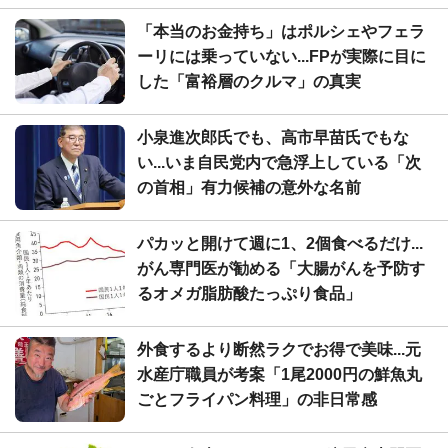
「本当のお金持ち」はポルシェやフェラ
ーリには乗っていない...FPが実際に目に
した「富裕層のクルマ」の真実
小泉進次郎氏でも、高市早苗氏でもな
い...いま自民党内で急浮上している「次
の首相」有力候補の意外な名前
パカッと開けて週に1、2個食べるだけ...
がん専門医が勧める「大腸がんを予防す
るオメガ脂肪酸たっぷり食品」
外食するより断然ラクでお得で美味...元
水産庁職員が考案「1尾2000円の鮮魚丸
ごとフライパン料理」の非日常感