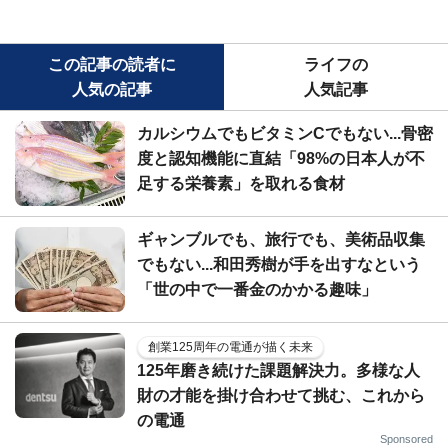
この記事の読者に
ライフの
人気の記事
人気記事
カルシウムでもビタミンCでもない...骨密
度と認知機能に直結「98%の日本人が不
足する栄養素」を取れる食材
ギャンブルでも、旅行でも、美術品収集
でもない...和田秀樹が手を出すなという
「世の中で一番金のかかる趣味」
創業125周年の電通が描く未来
125年磨き続けた課題解決力。多様な人
財の才能を掛け合わせて挑む、これから
の電通
Sponsored