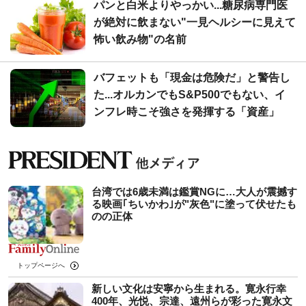
パンと白米よりやっかい...糖尿病専門医
が絶対に飲まない"一見ヘルシーに見えて
怖い飲み物"の名前
バフェットも「現金は危険だ」と警告し
た...オルカンでもS&P500でもない、イ
ンフレ時こそ強さを発揮する「資産」
台湾では6歳未満は鑑賞NGに…大人が震撼す
る映画｢ちいかわ｣が"灰色"に塗って伏せたも
のの正体
トップページへ
新しい文化は安寧から生まれる。寛永行幸
400年、光悦、宗達、遠州らが彩った寛永文