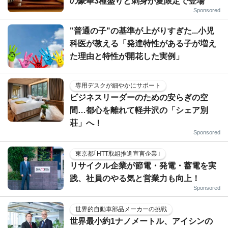
の豪華3種盛りと刺身が夏限定で登場
Sponsored
"普通の子"の基準が上がりすぎた...小児
科医が教える「発達特性がある子が増え
た理由と特性が開花した実例」
専用デスクが細やかにサポート
ビジネスリーダーのための安らぎの空
間…都心を離れて軽井沢の「シェア別
荘」へ！
Sponsored
東京都｢HTT取組推進宣言企業｣
リサイクル企業が節電・発電・蓄電を実
践、社員のやる気と営業力も向上！
Sponsored
世界的自動車部品メーカーの挑戦
世界最小約1ナノメートル、アイシンの