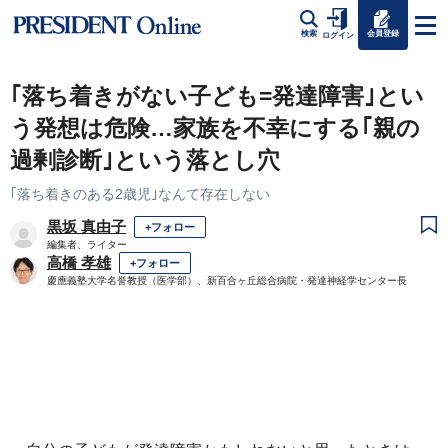
会員登録
検索
ログイン
｢落ち着きがない子ども=発達障害｣とい
う発想は危険…家族を不幸にする｢親の
過剰診断｣という落とし穴
｢落ち着きのある2歳児｣なんて存在しない
黒坂 真由子
+フォロー
編集者、ライター
高橋 孝雄
+フォロー
慶應義塾大学名誉教授（医学部）、新百合ヶ丘総合病院・発達神経学センター長