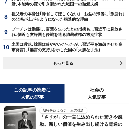
婚､本能寺の変で引き裂かれた戦国一の熱愛夫婦
祖父母の本音は｢帰省してほしくない｣…お盆の帰省に｢孫疲れ｣
の悲鳴が上がるようになった構造的な理由
プーチンは動揺し､言葉を失ったとの指摘も…習近平に見放さ
れ､側近も友好国も停戦を迫る独裁政権の末期症状
米国は曖昧､韓国は冷ややかだったが…習近平を激怒させた高
市発言に｢無言の支持｣を示した国の｢大胆な手法｣
もっと見る
この記事の読者に
社会の
人気の記事
人気記事
期待を超えるチームの強さ
「さすが」の一言に込められた驚きや感
動。新しい価値を生み出し続ける電通の