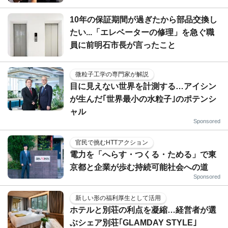
10年の保証期間が過ぎたから部品交換し
たい...「エレベーターの修理」を急ぐ職
員に前明石市長が言ったこと
微粒子工学の専門家が解説
目に見えない世界を計測する…アイシン
が生んだ｢世界最小の水粒子｣のポテンシ
ャル
Sponsored
官民で挑むHTTアクション
電力を「へらす・つくる・ためる」で東
京都と企業が歩む持続可能社会への道
Sponsored
新しい形の福利厚生として活用
ホテルと別荘の利点を凝縮…経営者が選
ぶシェア別荘｢GLAMDAY STYLE｣