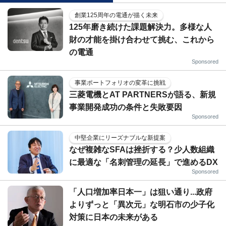
創業125周年の電通が描く未来
125年磨き続けた課題解決力。多様な人
財の才能を掛け合わせて挑む、これから
の電通
Sponsored
事業ポートフォリオの変革に挑戦
三菱電機とAT PARTNERSが語る、新規
事業開発成功の条件と失敗要因
Sponsored
中堅企業にリーズナブルな新提案
なぜ複雑なSFAは挫折する？少人数組織
に最適な「名刺管理の延長」で進めるDX
Sponsored
「人口増加率日本一」は狙い通り...政府
よりずっと「異次元」な明石市の少子化
対策に日本の未来がある