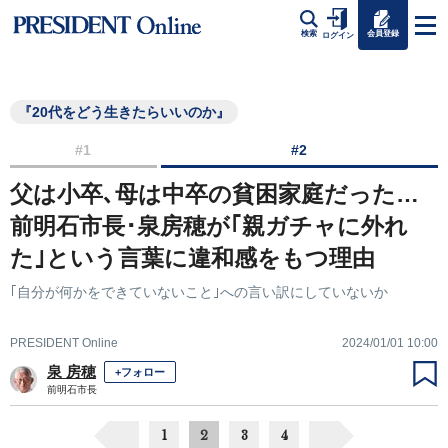
会員登録
検索
ログイン
『20代をどう生きたらいいのか』
#1
#2
父は小卒､母は中卒の貧困家庭だった…
前明石市長･泉房穂が｢親ガチャに外れ
た｣という言葉に違和感をもつ理由
｢自分が何かをできていないこと｣への言い訳にしていないか
PRESIDENT Online
2024/01/01 10:00
泉 房穂
+フォロー
前明石市長
1
2
3
4