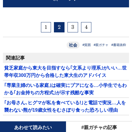
1
2
3
4
社会
#貧困
#親ガチャ
#書籍抜粋
関連記事
貧乏家庭から東大を目指すなら｢文系より理系｣がいい…世
帯年収300万円から合格した東大生のアドバイス
｢専業主婦のいる家庭｣は確実にプアになる…小学生でもわ
かる｢お金持ちの方程式｣が示す残酷な事実
｢お母さん､ヒグマが私を食べている!｣と電話で実況…人を
襲わない熊が19歳女性をむさぼり食った恐ろしい理由
あわせて読みたい
#親ガチャの記事