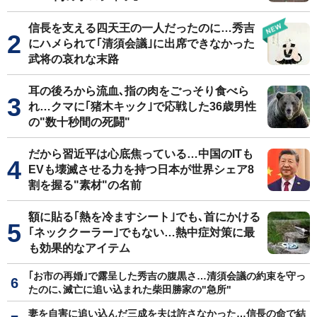
信長を支える四天王の一人だったのに…秀吉
にハメられて｢清須会議｣に出席できなかった
武将の哀れな末路
耳の後ろから流血､指の肉をごっそり食べら
れ…クマに｢猪木キック｣で応戦した36歳男性
の"数十秒間の死闘"
だから習近平は心底焦っている…中国のITも
EVも壊滅させる力を持つ日本が世界シェア8
割を握る"素材"の名前
額に貼る｢熱を冷ますシート｣でも､首にかける
｢ネッククーラー｣でもない…熱中症対策に最
も効果的なアイテム
｢お市の再婚｣で露呈した秀吉の腹黒さ…清須会議の約束を守っ
たのに､滅亡に追い込まれた柴田勝家の"急所"
妻を自害に追い込んだ三成を夫は許さなかった…信長の命で結