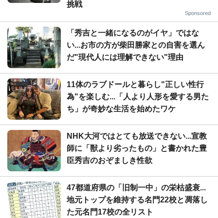
挑戦
Sponsored
「秀吉と一緒になるのがイヤ」ではな
い...お市の方が柴田勝家との自害を選ん
だ"現代人には理解できない"理由
11体のラブドールと暮らし"正しい性行
為"を楽しむ...「人より人形を愛する男た
ち」が奇妙な生活を始めたワケ
NHK大河ではとても放送できない...宣教
師に「獣より劣ったもの」と書かれた豊
臣秀吉のおぞましき性欲
47都道府県の「旧制一中」の栄枯盛衰...
地元トップを維持する名門22校と凋落し
た元名門17校の全リスト