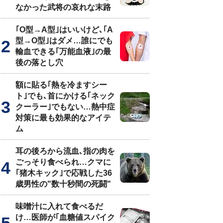
なかった武将の哀れな末路
｢O型→A型｣はいいけど､｢A
型→O型｣はダメ…誰にでも
輸血できる｢万能血液｣の最
後の落とし穴
額に貼る｢熱を冷ますシー
ト｣でも､首にかける｢ネック
クーラー｣でもない…熱中症
対策に最も効果的なアイテ
ム
耳の後ろから流血､指の肉を
ごっそり食べられ…クマに
｢猪木キック｣で応戦した36
歳男性の"数十秒間の死闘"
味噌汁に入れて食べるだ
け…医師が｢血糖値スパイク