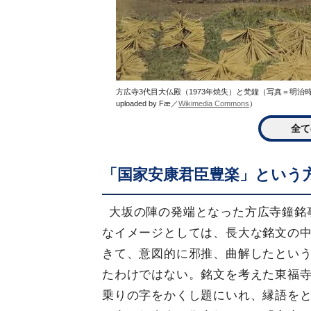
方広寺3代目大仏殿（1973年焼失）と梵鐘（写真＝明治時代、
uploaded by Fæ／
Wikimedia Commons
）
全て
「国家安康君臣豊楽」という
大坂の陣の発端となった方広寺鐘銘
なイメージとしては、長大な銘文の
きて、意図的に邪推、曲解したとい
たわけではない。銘文を考えた東福
乗りの字をかくし題にいれ、縁語を