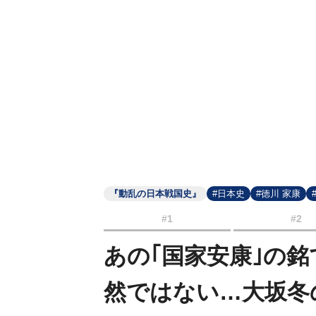
『動乱の日本戦国史』
#日本史
#徳川 家康
#1
#2
あの｢国家安康｣の
然ではない…大坂冬