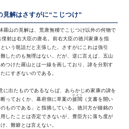
の見解はさすがに“こじつけ”
林羅山の見解は、荒唐無稽でこじつけ以外の何物で
右僕射は右大臣の唐名。前右大臣の徳川家康を指
るという呪詛だと主張した。さすがにこれは強引
非難したのも無理はない。だが、逆に言えば、五山
決めつけた羅山とは一線を画しており、諱を分割す
したにすぎないのである。
意に出たものであるならば、あらかじめ家康の諱を
ひえつ
に断っておくか、幕府側に草案の
披閲
（文書を開い
いのものである」と指摘している。徳川方が鐘銘の
利用したことは否定できないが、豊臣方に落ち度が
つけ、難癖とは言えない。