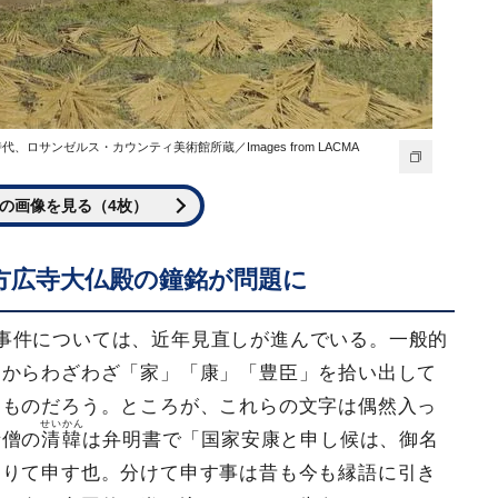
ロサンゼルス・カウンティ美術館所蔵／Images from LACMA
の画像を見る（4枚）
方広寺大仏殿の鐘銘が問題に
事件については、近年見直しが進んでいる。一般的
中からわざわざ「家」「康」「豊臣」を拾い出して
うものだろう。ところが、これらの文字は偶然入っ
せいかん
寺僧の
清韓
は弁明書で「国家安康と申し候は、御名
とりて申す也。分けて申す事は昔も今も縁語に引き