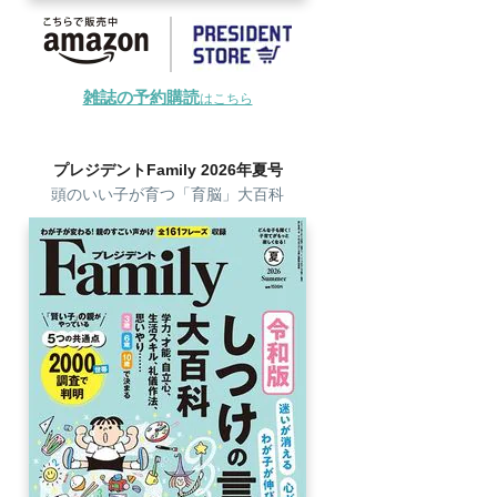
雑誌の予約購読
はこちら
プレジデントFamily 2026年夏号
頭のいい子が育つ「育脳」大百科