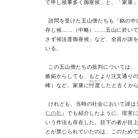
て申し候事多く御座候」と、「家康
諮問を受けた五山僧たちも「銘の中
存じ候……（中略）……五山に於い
さず候法度御座候」など、全員が諱
いる。
この五山僧たちの批判については、
嫉妬からしても、もとより注文通り
そんたく
峰）など、家康に
忖度
したと古くか
けれども、当時の社会において諱は
仁の乱
』でも紹介したように、現実
いう作法も存在した。目下の者が目
とが禁じられていたのは、このため