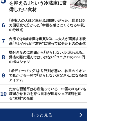
を抑える｣という冷蔵庫に常
備したい食材
｢高収入の人ほど幸せ｣は間違いだった…世界160
カ国研究で分かった｢幸福を感じにくくなる年収｣
の分岐点
台湾では6歳未満は鑑賞NGに…大人が震撼する映
画｢ちいかわ｣が"灰色"に塗って伏せたものの正体
襟付きなのに周囲から｢だらしない｣と思われる…
帰省の際に選んではいけない｢ユニクロの2990円
のポロシャツ｣
｢ボディーバッグ｣より評判が悪い…休日のイオン
で見かける一発で｢だらしないお父さん｣になるNG
アイテム
だから習近平は心底焦っている…中国のITもEVも
壊滅させる力を持つ日本が世界シェア8割を握
る"素材"の名前
もっと見る