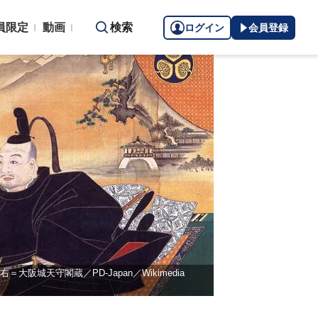
員限定
動画
検索
ログイン
会員登録
右＝大阪城天守閣蔵／PD-Japan／Wikimedia