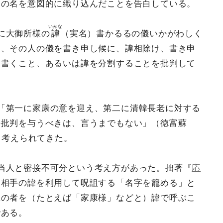
」の名を意図的に織り込んだことを告白している。
いみな
に大御所様の
諱
（実名）書かるるの儀いかがわしく
て、その人の儀を書き申し候に、諱相除け、書き申
を書くこと、あるいは諱を分割することを批判して
「第一に家康の意を迎え、第二に清韓長老に対する
の批判を与うべきは、言うまでもない」（徳富蘇
ら考えられてきた。
当人と密接不可分という考え方があった。拙著『
応
に相手の諱を利用して呪詛する「名字を籠める」と
上の者を（たとえば「家康様」などと）諱で呼ぶこ
である。