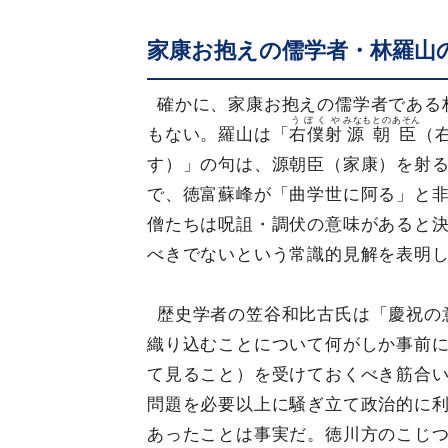
家康お抱えの儒学者・林羅山
確かに、家康お抱えの儒学者である
うぼくや
みなもとのあそん
もない。羅山は「
右僕射
源朝臣
（
す）」の句は、源朝臣（家康）を射
で、徳富蘇峰が「曲学世に阿る」と
僧たちは呪詛・調伏の意味があると
べきでないという常識的見解を表明
歴史学者の笠谷和比古氏は「慶祝の
織り込むことについて何がしか事前
て見ること）を受けておくべき筋合
問題を必要以上に騒ぎ立て政治的に
あったことは事実だ。徳川方のこじ