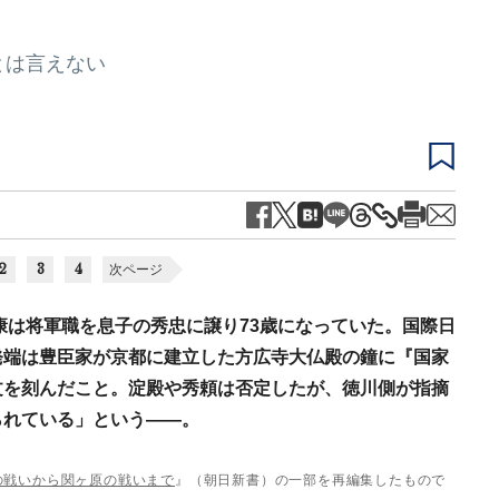
とは言えない
2
3
4
次ページ
家康は将軍職を息子の秀忠に譲り73歳になっていた。国際日
発端は豊臣家が京都に建立した方広寺大仏殿の鐘に『国家
文を刻んだこと。淀殿や秀頼は否定したが、徳川側が指摘
られている」という――。
の戦いから関ヶ原の戦いまで
』（朝日新書）の一部を再編集したもので