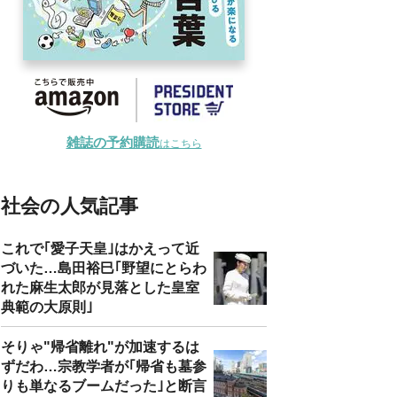
雑誌の予約購読
はこちら
社会の人気記事
これで｢愛子天皇｣はかえって近
づいた…島田裕巳｢野望にとらわ
れた麻生太郎が見落とした皇室
典範の大原則｣
そりゃ"帰省離れ"が加速するは
ずだわ…宗教学者が｢帰省も墓参
りも単なるブームだった｣と断言