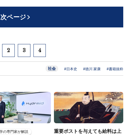
次ページ
2
3
4
社会
#日本史
#徳川 家康
#書籍抜粋
重要ポストを与えても給料は上
学の専門家が解説