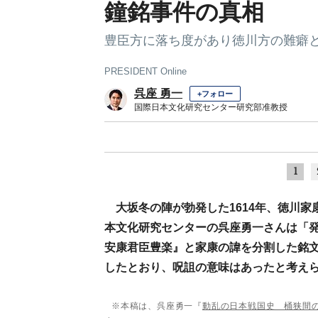
鐘銘事件の真相
豊臣方に落ち度があり徳川方の難癖
PRESIDENT Online
呉座 勇一
+フォロー
国際日本文化研究センター研究部准教授
1
大坂冬の陣が勃発した1614年、徳川
本文化研究センターの呉座勇一さんは「
安康君臣豊楽』と家康の諱を分割した銘
したとおり、呪詛の意味はあったと考え
※本稿は、呉座勇一『
動乱の日本戦国史 桶狭間