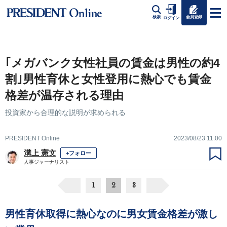
会員登録
検索
ログイン
｢メガバンク女性社員の賃金は男性の約4
割｣男性育休と女性登用に熱心でも賃金
格差が温存される理由
投資家から合理的な説明が求められる
PRESIDENT Online
2023/08/23 11:00
溝上 憲文
+フォロー
人事ジャーナリスト
1
2
3
男性育休取得に熱心なのに男女賃金格差が激し