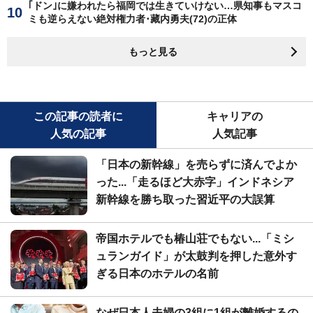
｢ドン｣に嫌われたら福岡では生きていけない…県知事もマスコ
ミも逆らえない絶対権力者･藏内勇夫(72)の正体
もっと見る
この記事の読者に
キャリアの
人気の記事
人気記事
「日本の新幹線」を売らずに済んでよか
った...「走るほど大赤字」インドネシア
新幹線を勝ち取った習近平の大誤算
帝国ホテルでも椿山荘でもない...「ミシ
ュランガイド」が太鼓判を押した意外す
ぎる日本のホテルの名前
なぜ日本人夫婦の3組に1組が離婚するの