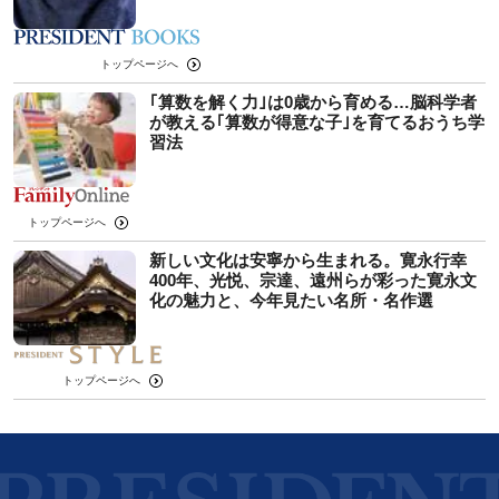
トップページへ
｢算数を解く力｣は0歳から育める…脳科学者
が教える｢算数が得意な子｣を育てるおうち学
習法
トップページへ
新しい文化は安寧から生まれる。寛永行幸
400年、光悦、宗達、遠州らが彩った寛永文
化の魅力と、今年見たい名所・名作選
トップページへ