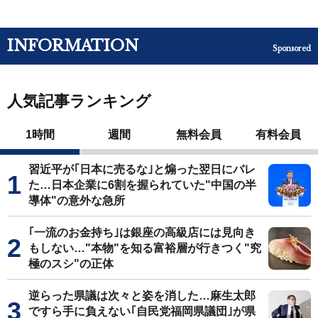
INFORMATION
Sponsored
人気記事ランキング
1時間
週間
無料会員
有料会員
習近平が｢日本に売るな｣と煽った翌日にバレ
た…日本企業に6割を握られていた"中国の半
導体"の意外な急所
｢一流のお金持ち｣は銀座の高級店には見向き
もしない…"本物"を知る富裕層が行きつく"究
極のスシ"の正体
逆らった県議は次々と姿を消した…麻生太郎
ですら手に負えない｢自民党福岡県議団｣が県