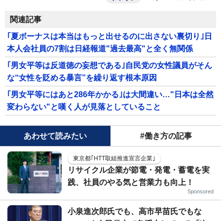
関連記事
｢夏ボーナスは本当はもっと出せるのに出さない裏切り｣日
本人会社員の7割は日経報道"過去最高"と全く無関係
｢男女平等は反道徳の妄想である｣自民党の女性議員がそん
な“女性を貶める暴言”を繰り返す根本原因
｢男女平等にはあと286年かかる｣は大間違い…"日本は全然
変わらない"と嘆く人が見落としていること
あわせて読みたい
#働き方の記事
東京都｢HTT取組推進宣言企業｣
リサイクル企業が節電・発電・蓄電を実
践、社員のやる気と営業力も向上！
Sponsored
小泉進次郎氏でも、高市早苗氏でもな