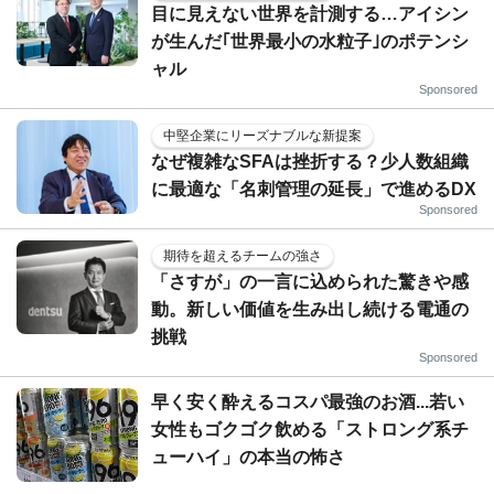
目に見えない世界を計測する…アイシン
が生んだ｢世界最小の水粒子｣のポテンシ
ャル
Sponsored
中堅企業にリーズナブルな新提案
なぜ複雑なSFAは挫折する？少人数組織
に最適な「名刺管理の延長」で進めるDX
Sponsored
期待を超えるチームの強さ
「さすが」の一言に込められた驚きや感
動。新しい価値を生み出し続ける電通の
挑戦
Sponsored
早く安く酔えるコスパ最強のお酒...若い
女性もゴクゴク飲める「ストロング系チ
ューハイ」の本当の怖さ