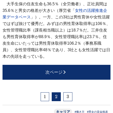
大手生保の住友生命も36.5％（全労働者）、正社員間は
35.6％と男女の格差が大きい（厚労省「
女性の活躍推進企
業データベース
」）。一方、この3社は男性育休や女性活躍
ではずば抜けて優秀だ。みずほの男性育休取得率は106％、
女性管理職比率（課長相当職以上）は18.7％だ。三井住友
も男性育休取得率が88.9％、女性管理職比率は23.7％。住
友生命にいたっては男性育休取得率106.2％（事務系職
員）、女性管理職比率48％であり、3社とも女性活躍では日
本の先頭を走っている。
次ページ
1
2
3
キャリア
#働き方
#男女の賃金格差