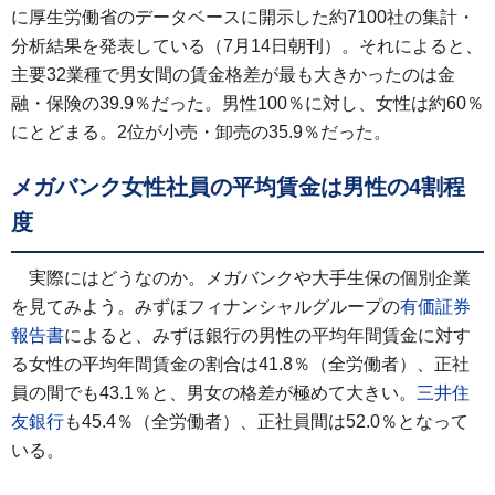
に厚生労働省のデータベースに開示した約7100社の集計・
分析結果を発表している（7月14日朝刊）。それによると、
主要32業種で男女間の賃金格差が最も大きかったのは金
融・保険の39.9％だった。男性100％に対し、女性は約60％
にとどまる。2位が小売・卸売の35.9％だった。
メガバンク女性社員の平均賃金は男性の4割程
度
実際にはどうなのか。メガバンクや大手生保の個別企業
を見てみよう。みずほフィナンシャルグループの
有価証券
報告書
によると、みずほ銀行の男性の平均年間賃金に対す
る女性の平均年間賃金の割合は41.8％（全労働者）、正社
員の間でも43.1％と、男女の格差が極めて大きい。
三井住
友銀行
も45.4％（全労働者）、正社員間は52.0％となって
いる。