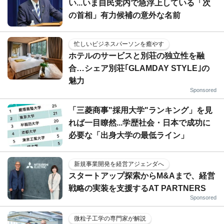
い...いま自民党内で急浮上している「次
の首相」有力候補の意外な名前
忙しいビジネスパーソンを癒やす
ホテルのサービスと別荘の独立性を融
合…シェア別荘｢GLAMDAY STYLE｣の
魅力
Sponsored
「三菱商事"採用大学"ランキング」を見
れば一目瞭然...学歴社会・日本で成功に
必要な「出身大学の最低ライン」
新規事業開発を経営アジェンダへ
スタートアップ探索からM&Aまで、経営
戦略の実装を支援するAT PARTNERS
Sponsored
微粒子工学の専門家が解説