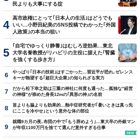
民よりも大事にする掟
高市政権にとって｢日本人の生活｣はどうでも
いい…小野田紀美のSNS投稿でわかった｢外国
人政策｣の本当の狙い
｢自宅でゆっくり静養｣はむしろ逆効果…東北
大学名誉教授がリハビリの主役に据えた｢腎臓
を強くする歩き方｣
やっぱり｢日本の技術｣はすごかった…習近平が恐れ､ゼレンス
キーが熱望する｢超巨大企業｣の知られざる実力
だから松下幸之助は三重の神社に何度も通った…孤独な"経営
の神様"が崇めた身長12mの｢異形の神｣の名前
首よりも脇よりも効果的…熱中症研究者が｢暑いときは真っ先
にここを冷やせ｣という意外な体の部位
就職9カ月の夜､布団の中で｢もう辞めよう｣…東大卒の外銀マン
が年収1100万円を捨てて選んだ意外すぎる仕事