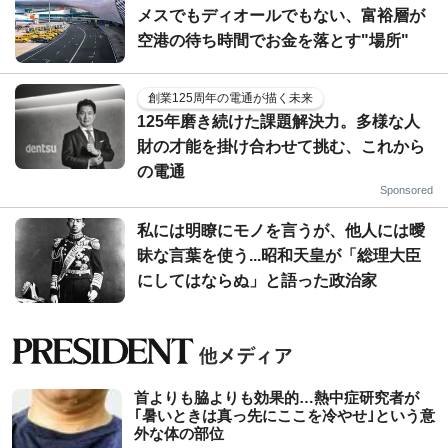
メスでもディオールでもない、富裕層が
空港の待ち時間でお金を落とす"場所"
創業125周年の電通が描く未来
125年磨き続けた課題解決力。多様な人
財の才能を掛け合わせて挑む、これから
の電通
Sponsored
私には明瞭にモノを言うが、他人には曖
昧な言葉を使う...昭和天皇が「総理大臣
にしてはならぬ」と語った政治家
首よりも脇よりも効果的…熱中症研究者が
｢暑いときは真っ先にここを冷やせ｣という意
外な体の部位