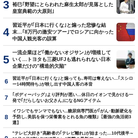
裕巳｢野望にとらわれた麻生太郎が見落とした
皇室典範の大原則｣
習近平が｢日本に行くな｣と煽った悲惨な結
末…｢8万円の激安ツアー｣でロシアに向かった
中国人観光客の誤算
一流企業ほど｢働かないオジサン｣が増殖して
いく…トヨタも三菱UFJも逃れられない日本
企業だけの"構造的欠陥"
習近平が｢日本に行くな｣と煽っても､寿司は奪えない…｢スシロ
ー14時間待ち｣が映し出す中国人客の本音
｢ボディーバッグ｣より評判が悪い…休日のイオンで見かける一
発で｢だらしないお父さん｣になるNGアイテム
イワシでもサンマでもない...糖尿病専門医が｢がん･動脈硬化を
予防し､美肌を保つ栄養素をとれる魚の種類｣【最強の魚活術3
選】
"テレビ大好き"高齢者の｢テレビ離れ｣が始まった…10代後半～