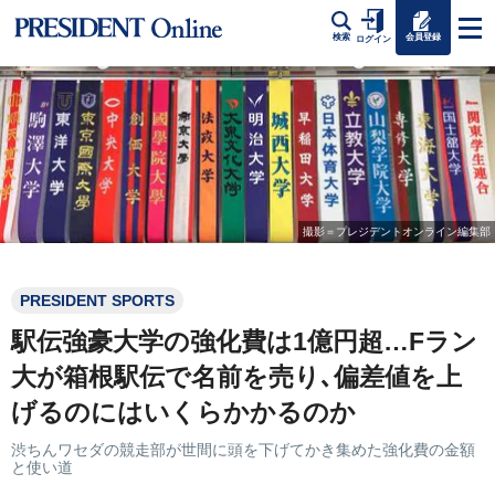
会員登録
検索
ログイン
撮影＝プレジデントオンライン編集部
PRESIDENT SPORTS
駅伝強豪大学の強化費は1億円超…Fラン
大が箱根駅伝で名前を売り､偏差値を上
げるのにはいくらかかるのか
渋ちんワセダの競走部が世間に頭を下げてかき集めた強化費の金額
と使い道