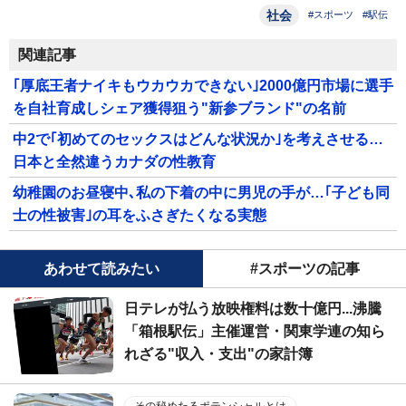
社会
#スポーツ
#駅伝
関連記事
｢厚底王者ナイキもウカウカできない｣2000億円市場に選手
を自社育成しシェア獲得狙う"新参ブランド"の名前
中2で｢初めてのセックスはどんな状況か｣を考えさせる…
日本と全然違うカナダの性教育
幼稚園のお昼寝中､私の下着の中に男児の手が…｢子ども同
士の性被害｣の耳をふさぎたくなる実態
あわせて読みたい
#スポーツの記事
日テレが払う放映権料は数十億円...沸騰
「箱根駅伝」主催運営・関東学連の知ら
れざる"収入・支出"の家計簿