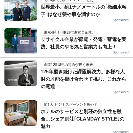
その秘めたるポテンシャルとは
世界最小、約1ナノメートルの｢微細水粒
子｣はなぜ髪や肌を潤すのか
Sponsored
東京都｢HTT取組推進宣言企業｣
リサイクル企業が節電・発電・蓄電を実
践、社員のやる気と営業力も向上！
Sponsored
創業125周年の電通が描く未来
125年磨き続けた課題解決力。多様な人
財の才能を掛け合わせて挑む、これから
の電通
Sponsored
忙しいビジネスパーソンを癒やす
ホテルのサービスと別荘の独立性を融
合…シェア別荘｢GLAMDAY STYLE｣の
魅力
Sponsored