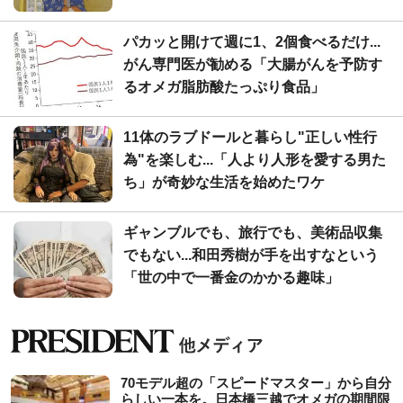
パカッと開けて週に1、2個食べるだけ...
がん専門医が勧める「大腸がんを予防す
るオメガ脂肪酸たっぷり食品」
11体のラブドールと暮らし"正しい性行
為"を楽しむ...「人より人形を愛する男た
ち」が奇妙な生活を始めたワケ
ギャンブルでも、旅行でも、美術品収集
でもない...和田秀樹が手を出すなという
「世の中で一番金のかかる趣味」
70モデル超の「スピードマスター」から自分
らしい一本を。日本橋三越でオメガの期間限