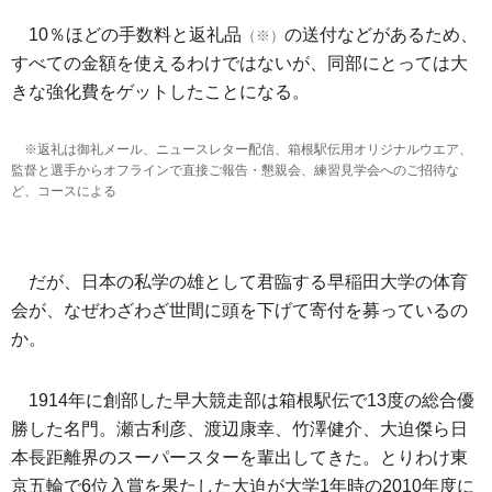
10％ほどの手数料と返礼品
の送付などがあるため、
（※）
すべての金額を使えるわけではないが、同部にとっては大
きな強化費をゲットしたことになる。
※返礼は御礼メール、ニュースレター配信、箱根駅伝用オリジナルウエア、
監督と選手からオフラインで直接ご報告・懇親会、練習見学会へのご招待な
ど、コースによる
だが、日本の私学の雄として君臨する早稲田大学の体育
会が、なぜわざわざ世間に頭を下げて寄付を募っているの
か。
1914年に創部した早大競走部は箱根駅伝で13度の総合優
勝した名門。瀬古利彦、渡辺康幸、竹澤健介、大迫傑ら日
本長距離界のスーパースターを輩出してきた。とりわけ東
京五輪で6位入賞を果たした大迫が大学1年時の2010年度に