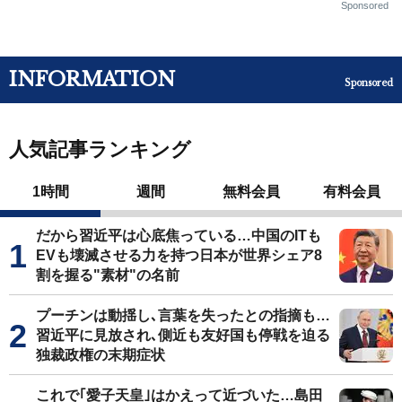
Sponsored
INFORMATION
Sponsored
人気記事ランキング
1時間
週間
無料会員
有料会員
だから習近平は心底焦っている…中国のITも
EVも壊滅させる力を持つ日本が世界シェア8
割を握る"素材"の名前
プーチンは動揺し､言葉を失ったとの指摘も…
習近平に見放され､側近も友好国も停戦を迫る
独裁政権の末期症状
これで｢愛子天皇｣はかえって近づいた…島田