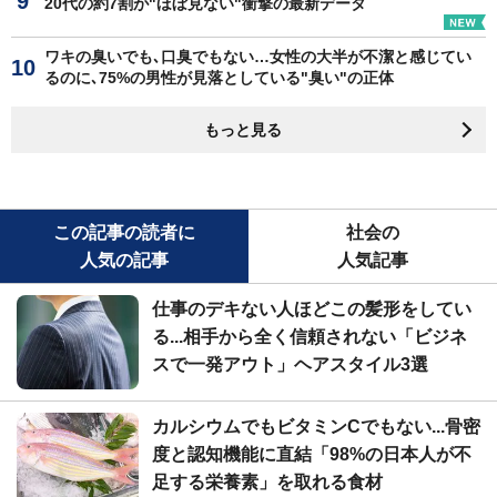
20代の約7割が"ほぼ見ない"衝撃の最新データ
ワキの臭いでも､口臭でもない…女性の大半が不潔と感じてい
るのに､75%の男性が見落としている"臭い"の正体
もっと見る
この記事の読者に
社会の
人気の記事
人気記事
仕事のデキない人ほどこの髪形をしてい
る...相手から全く信頼されない「ビジネ
スで一発アウト」ヘアスタイル3選
カルシウムでもビタミンCでもない...骨密
度と認知機能に直結「98%の日本人が不
足する栄養素」を取れる食材