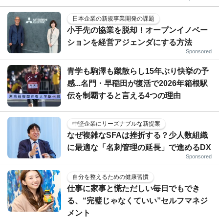
日本企業の新規事業開発の課題
小手先の協業を脱却！オープンイノベー
ションを経営アジェンダにする方法
Sponsored
青学も駒澤も蹴散らし15年ぶり快挙の予
感...名門・早稲田が復活で2026年箱根駅
伝を制覇すると言える4つの理由
中堅企業にリーズナブルな新提案
なぜ複雑なSFAは挫折する？少人数組織
に最適な「名刺管理の延長」で進めるDX
Sponsored
自分を整えるための健康習慣
仕事に家事と慌ただしい毎日でもでき
る、“完璧じゃなくていい”セルフマネジ
メント